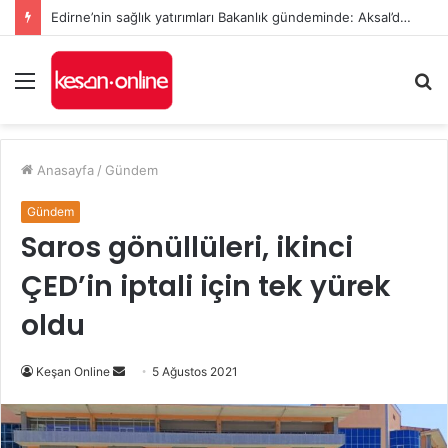
Edirne’nin sağlık yatırımları Bakanlık gündeminde: Aksal’dan Keşan için iki önemli talep
Menü
A
y
...
Anasayfa
/
Gündem
Gündem
Saros gönüllüleri, ikinci
ÇED’in iptali için tek yürek
oldu
Bir
Keşan Online
5 Ağustos 2021
e-
posta
göndermek