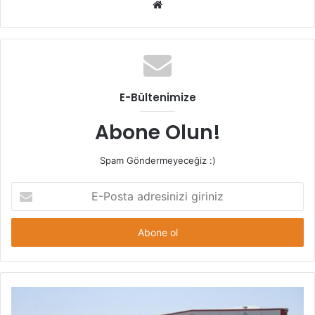
Web
sitesi
E-Bültenimize
Abone Olun!
Spam Göndermeyeceğiz :)
E-
Posta
adresinizi
giriniz