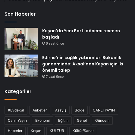
Son Haberler
Keşan’da Yeni Parti dönemi resmen
başladı
6 saat önce
Edirne’nin sağlık yatırımları Bakanlık
gündeminde: Aksal’dan Keşan için iki
önemli talep
7 saat önce
Kategoriler
#EvdeKal
Anketler
Asayiş
Bölge
CANLI YAYIN
Canlı Yayın
Ekonomi
Eğitim
Genel
Gündem
Haberler
Keşan
KÜLTÜR
Kültür/Sanat