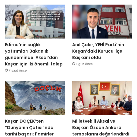
Edirne’nin sağlık
Anıl Çakır, YENİ Parti’nin
yatırımları Bakanlık
Keşan’daki Kurucu İlçe
gündeminde: Aksal’dan
Başkanı oldu
Keşan için iki önemli talep
1 gün önce
7 saat önce
Keşan DOÇEK’ten
Milletvekili Aksal ve
“Dünyanın Çatısı”nda
Başkan Özcan Ankara
tarihi başarı: Pamirler
temaslarını değerlendirdi