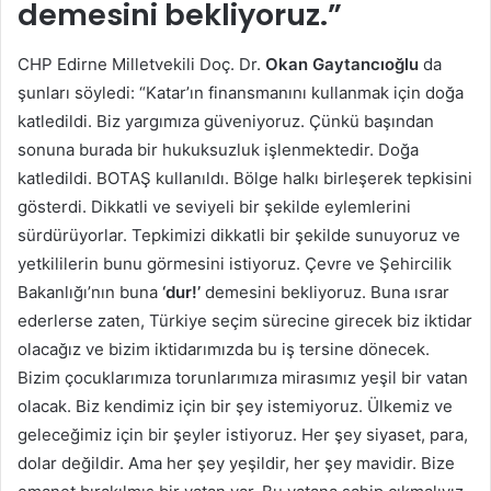
demesini bekliyoruz.”
CHP Edirne Milletvekili Doç. Dr.
Okan Gaytancıoğlu
da
şunları söyledi: “Katar’ın finansmanını kullanmak için doğa
katledildi. Biz yargımıza güveniyoruz. Çünkü başından
sonuna burada bir hukuksuzluk işlenmektedir. Doğa
katledildi. BOTAŞ kullanıldı. Bölge halkı birleşerek tepkisini
gösterdi. Dikkatli ve seviyeli bir şekilde eylemlerini
sürdürüyorlar. Tepkimizi dikkatli bir şekilde sunuyoruz ve
yetkililerin bunu görmesini istiyoruz. Çevre ve Şehircilik
Bakanlığı’nın buna
‘dur!’
demesini bekliyoruz. Buna ısrar
ederlerse zaten, Türkiye seçim sürecine girecek biz iktidar
olacağız ve bizim iktidarımızda bu iş tersine dönecek.
Bizim çocuklarımıza torunlarımıza mirasımız yeşil bir vatan
olacak. Biz kendimiz için bir şey istemiyoruz. Ülkemiz ve
geleceğimiz için bir şeyler istiyoruz. Her şey siyaset, para,
dolar değildir. Ama her şey yeşildir, her şey mavidir. Bize