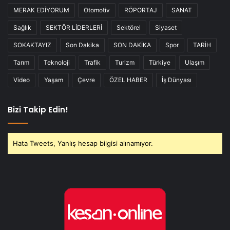
MERAK EDİYORUM
Otomotiv
RÖPORTAJ
SANAT
Sağlık
SEKTÖR LİDERLERİ
Sektörel
Siyaset
SOKAKTAYIZ
Son Dakika
SON DAKİKA
Spor
TARİH
Tarım
Teknoloji
Trafik
Turizm
Türkiye
Ulaşım
Video
Yaşam
Çevre
ÖZEL HABER
İş Dünyası
Bizi Takip Edin!
Hata Tweets, Yanlış hesap bilgisi alınamıyor.