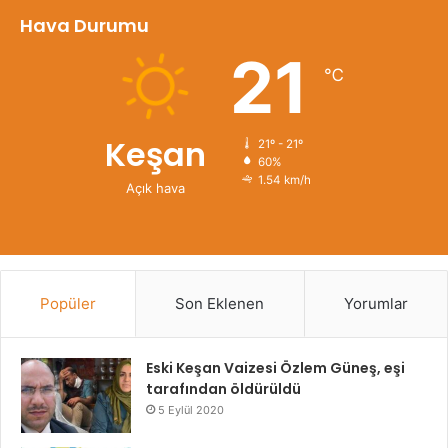
Hava Durumu
21
℃
Keşan
21º - 21º
60%
1.54 km/h
Açık hava
Popüler
Son Eklenen
Yorumlar
Eski Keşan Vaizesi Özlem Güneş, eşi
tarafından öldürüldü
5 Eylül 2020