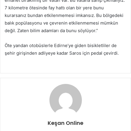
emanet bırakılmış bir vatan var. Bu vatana sahip çıkmalıyız.
7 kilometre ötesinde fay hattı olan bir yere bunu
kurarsanız bundan etkilenmemesi imkansız. Bu bölgedeki
balık popülasyonu ve çevrenin etkilenmemesi mümkün
değil. Zaten bilim adamları da bunu söylüyor.”
Öte yandan otobüslerle Edirne’ye giden bisikletliler de
şehir girişinden adliyeye kadar Saros için pedal çevirdi.
Keşan Online