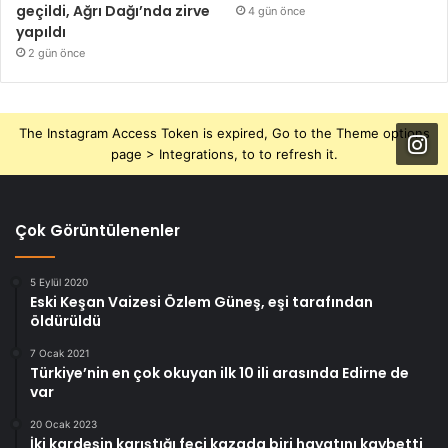
geçildi, Ağrı Dağı’nda zirve
4 gün önce
yapıldı
2 gün önce
The Instagram Access Token is expired, Go to the Theme options
page > Integrations, to to refresh it.
Çok Görüntülenenler
5 Eylül 2020
Eski Keşan Vaizesi Özlem Güneş, eşi tarafından
öldürüldü
7 Ocak 2021
Türkiye’nin en çok okuyan ilk 10 ili arasında Edirne de
var
20 Ocak 2023
İki kardeşin karıştığı feci kazada biri hayatını kaybetti