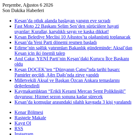
Perşembe, Ağustos 6 2026
Son Dakika Haberleri
Keşan’da otluk alanda başlayan yangın eve sıçradı
Fast Moto 22 Başkanı Selim Şen’den sürücülere hayati
uyarılar: Kurallar, karşılıklı saygı ve kaska dikkat!
Keşan Belediye Meclisi 10 Ağustos’ta olağanüstü toplanacak
Keşan’da Yeni Parti dönemi resmen başladı
Edirne’nin sağlık yatırımları Bakanlık gündeminde: Aksal’dan
Keşan için iki önemli talep
Anıl Çakır, YENİ Parti’nin Keşan’daki Kurucu İlçe Başkanı
oldu
Keşan DOÇEK’ten “Dünyanın Çatısı”nda tarihi başarı:
Pamirler geçildi, Ağrı Dağı’nda zirve yapıldı
Milletvekili Aksal ve Başkan Özcan Ankara temaslarını
değerlendirdi
Kaymakamlıktan “Erikli Kerami Mercan Semt Polikliniği”
duyurusu: Hizmet sezon sonuna kadar sürecek
Keşan’da komşular arasındaki silahlı kavgada 3 kişi yaralandı
Kenar Bölmesi
Rastgele Makale
Kayıt Ol
RSS
Instagram