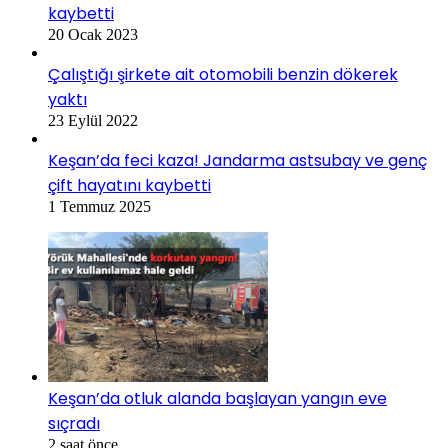
kaybetti
20 Ocak 2023
Çalıştığı şirkete ait otomobili benzin dökerek
yaktı
23 Eylül 2022
Keşan’da feci kaza! Jandarma astsubay ve genç
çift hayatını kaybetti
1 Temmuz 2025
Keşan’da otluk alanda başlayan yangın eve
sıçradı
2 saat önce