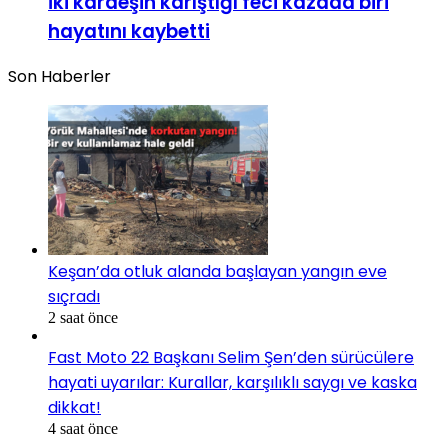
İki kardeşin karıştığı feci kazada biri
hayatını kaybetti
Son Haberler
Keşan’da otluk alanda başlayan yangın eve
sıçradı
2 saat önce
Fast Moto 22 Başkanı Selim Şen’den sürücülere
hayati uyarılar: Kurallar, karşılıklı saygı ve kaska
dikkat!
4 saat önce