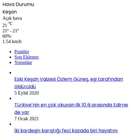
Hava Durumu
Keşan
Açık hava
℃
21
21º - 21º
60%
1.54 km/h
Popüler
Son Eklenen
Yorumlar
Eski Keşan Vaizesi Özlem Güneş, eşi tarafından
öldürüldü
5 Eylül 2020
Türkiye’nin en çok okuyan ilk 10 ili arasında Edirne
de var
7 Ocak 2021
İki kardeşin karıştığı feci kazada biri hayatını