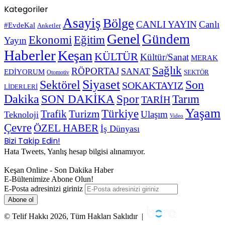
Kategoriler
Asayiş
Bölge
CANLI YAYIN
Canlı
#EvdeKal
Anketler
Genel
Gündem
Ekonomi
Eğitim
Yayın
Haberler
Keşan
KÜLTÜR
Kültür/Sanat
MERAK
Sağlık
RÖPORTAJ
SANAT
EDİYORUM
SEKTÖR
Otomotiv
Siyaset
Sektörel
Son
SOKAKTAYIZ
LİDERLERİ
Dakika
SON DAKİKA
Spor
Tarım
TARİH
Yaşam
Türkiye
Trafik
Turizm
Ulaşım
Teknoloji
Video
Çevre
ÖZEL HABER
İş Dünyası
Bizi Takip Edin!
Hata Tweets, Yanlış hesap bilgisi alınamıyor.
Keşan Online - Son Dakika Haber
E-Bültenimize Abone Olun!
E-Posta adresinizi giriniz
© Telif Hakkı 2026, Tüm Hakları Saklıdır |