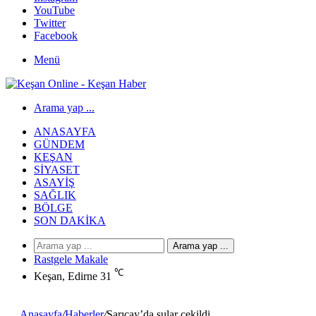
YouTube
Twitter
Facebook
Menü
Arama yap ...
ANASAYFA
GÜNDEM
KEŞAN
SIYASET
ASAYIŞ
SAĞLIK
BÖLGE
SON DAKIKA
Arama yap ...
Rastgele Makale
℃
Keşan, Edirne
31
Anasayfa
/
Haberler
/
Sarıçay’da sular çekildi