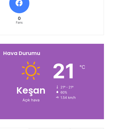
0
Fans
Hava Durumu
21
℃
Keşan
21º - 21º
60%
1.54 km/h
Açık hava