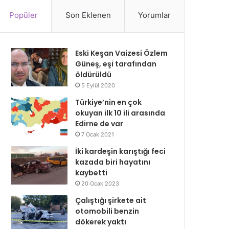
Popüler
Son Eklenen
Yorumlar
Eski Keşan Vaizesi Özlem
Güneş, eşi tarafından
öldürüldü
5 Eylül 2020
Türkiye’nin en çok
okuyan ilk 10 ili arasında
Edirne de var
7 Ocak 2021
İki kardeşin karıştığı feci
kazada biri hayatını
kaybetti
20 Ocak 2023
Çalıştığı şirkete ait
otomobili benzin
dökerek yaktı