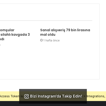
komşular
Sanal alışveriş 79 bin lirasına
 silahlı kavgada 3
mal oldu
ndı
1 hafta önce
e
Bizi Instagram'da Takip Edin!
ccess Token is expired, Go to the Theme options page > Integrations, t