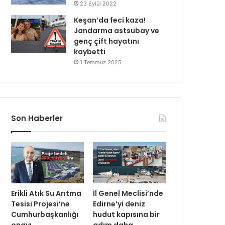
23 Eylül 2022
Keşan’da feci kaza!
Jandarma astsubay ve
genç çift hayatını
kaybetti
1 Temmuz 2025
Son Haberler
Erikli Atık Su Arıtma
İl Genel Meclisi’nde
Tesisi Projesi’ne
Edirne’yi deniz
Cumhurbaşkanlığı
hudut kapısına bir
onayı
adım daha