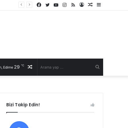
Facebook
Twitter
YouTube
Instagram
RSS
Kayıt
Rastgele
Kenar
Ol
Makale
Bölmesi
℃
29
Rastgele
Arama
, Edirne
Makale
yap
...
Bizi Takip Edin!