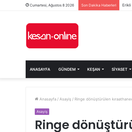
Erikl
Cumartesi, Ağustos 8 2026
Son Dakika Haberleri
ANASAYFA
GÜNDEM
KEŞAN
SIYASET
Anasayfa
/
Asayiş
/
Ringe dönüştürülen kıraathane
Asayiş
Ringe dönüştür