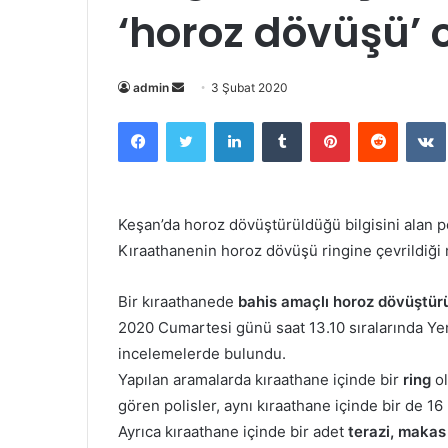
‘horoz dövüşü’
Bir
admin
3 Şubat 2020
e-
Facebook
Twitter
LinkedIn
Tumblr
Pinterest
Reddit
posta
göndermek
Keşan’da horoz dövüştürüldüğü bilgisini alan po
Kıraathanenin horoz dövüşü ringine çevrildiği 
Bir kıraathanede
bahis amaçlı horoz dövüştür
2020 Cumartesi günü saat 13.10 sıralarında Ye
incelemelerde bulundu.
Yapılan aramalarda kıraathane içinde bir
ring
ol
gören polisler, aynı kıraathane içinde bir de 1
Ayrıca kıraathane içinde bir adet
terazi,
makas