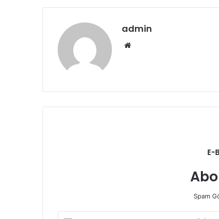
admin
Web
sitesi
E-
Abo
Spam Gö
E-