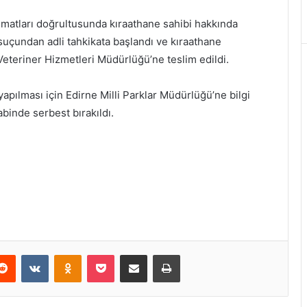
alimatları doğrultusunda kıraathane sahibi hakkında
uçundan adli tahkikata başlandı ve kıraathane
eteriner Hizmetleri Müdürlüğü’ne teslim edildi.
yapılması için Edirne Milli Parklar Müdürlüğü’ne bilgi
kabinde serbest bırakıldı.
erest
Reddit
VKontakte
Odnoklassniki
Pocket
E-Posta ile paylaş
Yazdır