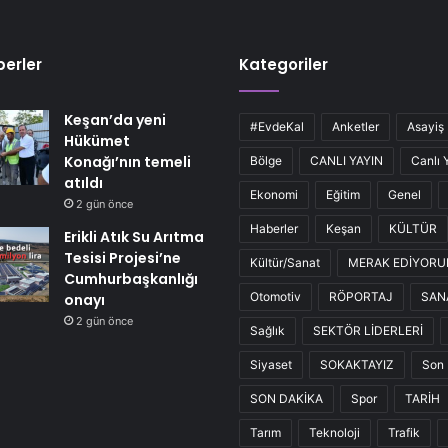
erler
Kategoriler
Keşan’da yeni
#EvdeKal
Anketler
Asayiş
Hükümet
Konağı’nın temeli
Bölge
CANLI YAYIN
Canlı 
atıldı
Ekonomi
Eğitim
Genel
2 gün önce
Haberler
Keşan
KÜLTÜR
Erikli Atık Su Arıtma
Tesisi Projesi’ne
Kültür/Sanat
MERAK EDİYOR
Cumhurbaşkanlığı
Otomotiv
RÖPORTAJ
SAN
onayı
2 gün önce
Sağlık
SEKTÖR LİDERLERİ
Siyaset
SOKAKTAYIZ
Son 
SON DAKİKA
Spor
TARİH
Tarım
Teknoloji
Trafik