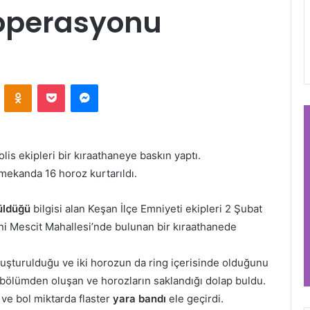
 operasyonu
VKontakte
Odnoklassniki
Pocket
Messenger
lis ekipleri bir kıraathaneye baskın yaptı.
mekanda 16 horoz kurtarıldı.
üldüğü
bilgisi alan Keşan İlçe Emniyeti ekipleri 2 Şubat
ni Mescit Mahallesi’nde bulunan bir kıraathanede
uşturulduğu ve iki horozun da ring içerisinde olduğunu
6 bölümden oluşan ve horozların saklandığı dolap buldu.
ve bol miktarda flaster
yara bandı
ele geçirdi.