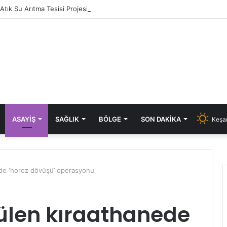
i Atık Su Arıtma Tesisi Projesi’ne Cumhurbaşkanlığı onayı
ASAYIŞ
SAĞLIK
BÖLGE
SON DAKIKA
Keşan
de ‘horoz dövüşü’ operasyonu
ülen kıraathanede