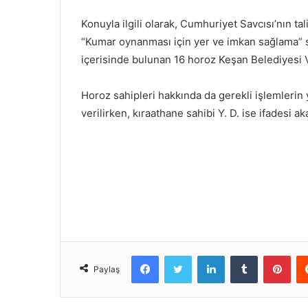
Konuyla ilgili olarak, Cumhuriyet Savcısı’nın t
“Kumar oynanması için yer ve imkan sağlama” s
içerisinde bulunan 16 horoz Keşan Belediyesi V
Horoz sahipleri hakkında da gerekli işlemlerin 
verilirken, kıraathane sahibi Y. D. ise ifadesi a
Facebook
Twitter
LinkedIn
Tumblr
Pint
Paylaş