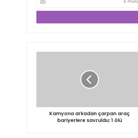
Posta
adresinizi
giriniz
Kamyona arkadan çarpan araç
bariyerlere savruldu: 1 ölü