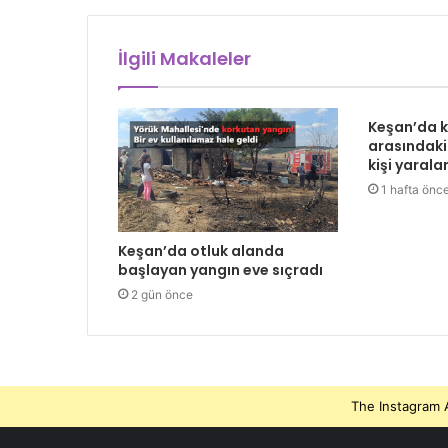
İlgili Makaleler
Keşan’da 
arasındaki
kişi yarala
1 hafta önc
Keşan’da otluk alanda
başlayan yangın eve sıçradı
2 gün önce
The Instagram A