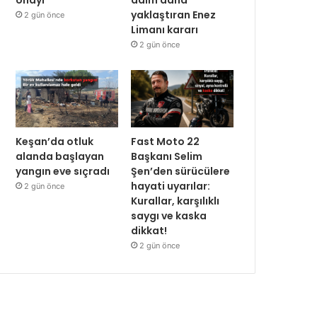
yaklaştıran Enez
2 gün önce
Limanı kararı
2 gün önce
Keşan’da otluk
Fast Moto 22
alanda başlayan
Başkanı Selim
yangın eve sıçradı
Şen’den sürücülere
hayati uyarılar:
2 gün önce
Kurallar, karşılıklı
saygı ve kaska
dikkat!
2 gün önce