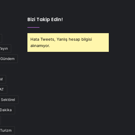
Bizi Takip Edin!
Hata Tweets, Yanlış hesap bilgisi
alınamıyor.
Yayın
Gündem
UM
AT
Sektörel
Dakika
Turizm