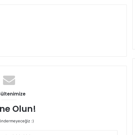
Bültenimize
ne Olun!
ndermeyeceğiz :)