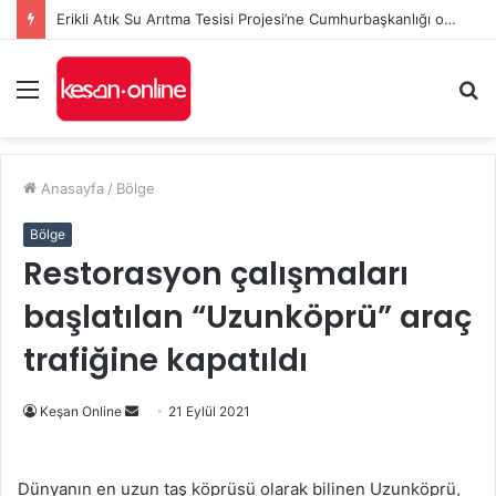
Erikli Atık Su Arıtma Tesisi Projesi’ne Cumhurbaşkanlığı onayı
Menü
A
y
...
Anasayfa
/
Bölge
Bölge
Restorasyon çalışmaları
başlatılan “Uzunköprü” araç
trafiğine kapatıldı
Bir
Keşan Online
21 Eylül 2021
e-
posta
Dünyanın en uzun taş köprüsü olarak bilinen Uzunköprü,
göndermek