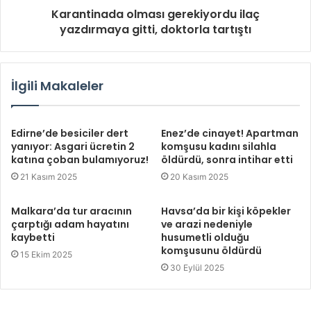
Karantinada olması gerekiyordu ilaç
yazdırmaya gitti, doktorla tartıştı
İlgili Makaleler
Edirne’de besiciler dert
Enez’de cinayet! Apartman
yanıyor: Asgari ücretin 2
komşusu kadını silahla
katına çoban bulamıyoruz!
öldürdü, sonra intihar etti
21 Kasım 2025
20 Kasım 2025
Malkara’da tur aracının
Havsa’da bir kişi köpekler
çarptığı adam hayatını
ve arazi nedeniyle
kaybetti
husumetli olduğu
komşusunu öldürdü
15 Ekim 2025
30 Eylül 2025