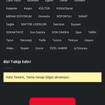
Canlı Yayın
Ekonomi
Eğitim
Genel
Gündem
Haberler
Keşan
KÜLTÜR
Kültür/Sanat
MERAK EDİYORUM
Otomotiv
RÖPORTAJ
SANAT
Sağlık
SEKTÖR LİDERLERİ
Sektörel
Siyaset
SOKAKTAYIZ
Son Dakika
SON DAKİKA
Spor
TARİH
Tarım
Teknoloji
Trafik
Turizm
Türkiye
Ulaşım
Video
Yaşam
Çevre
ÖZEL HABER
İş Dünyası
Bizi Takip Edin!
Hata Tweets, Yanlış hesap bilgisi alınamıyor.