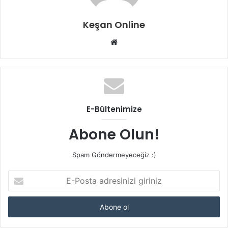
Keşan Online
Web
sitesi
E-Bültenimize
Abone Olun!
Spam Göndermeyeceğiz :)
E-
Posta
adresinizi
giriniz