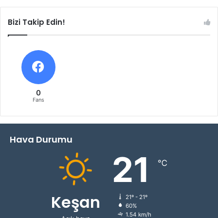
Bizi Takip Edin!
0
Fans
Hava Durumu
21
℃
Keşan
21º - 21º
60%
1.54 km/h