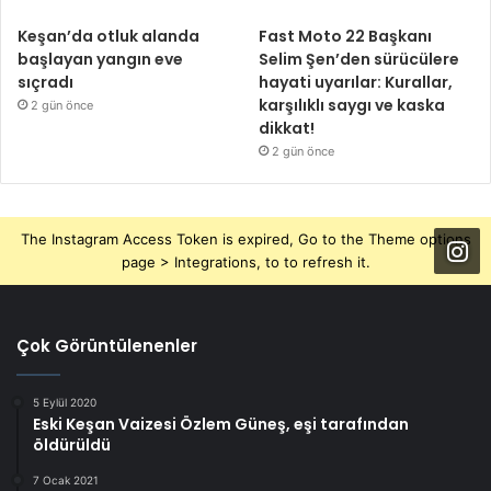
Keşan’da otluk alanda
Fast Moto 22 Başkanı
başlayan yangın eve
Selim Şen’den sürücülere
sıçradı
hayati uyarılar: Kurallar,
karşılıklı saygı ve kaska
2 gün önce
dikkat!
2 gün önce
The Instagram Access Token is expired, Go to the Theme options
page > Integrations, to to refresh it.
Çok Görüntülenenler
5 Eylül 2020
Eski Keşan Vaizesi Özlem Güneş, eşi tarafından
öldürüldü
7 Ocak 2021