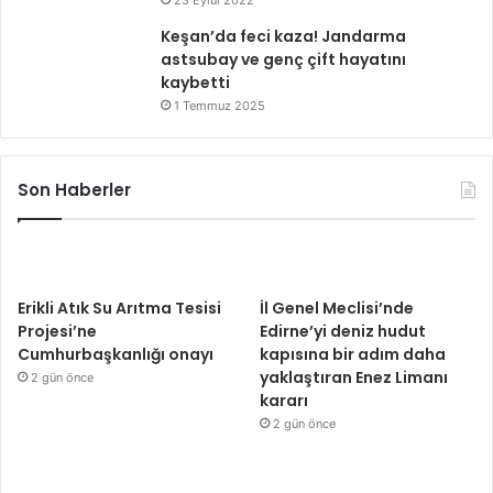
23 Eylül 2022
Keşan’da feci kaza! Jandarma
astsubay ve genç çift hayatını
kaybetti
1 Temmuz 2025
Son Haberler
Erikli Atık Su Arıtma Tesisi
İl Genel Meclisi’nde
Projesi’ne
Edirne’yi deniz hudut
Cumhurbaşkanlığı onayı
kapısına bir adım daha
yaklaştıran Enez Limanı
2 gün önce
kararı
2 gün önce