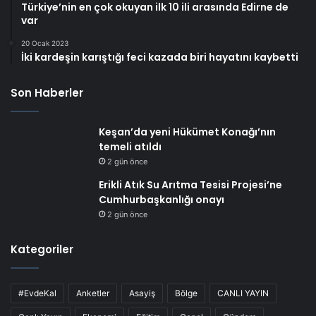
Türkiye’nin en çok okuyan ilk 10 ili arasında Edirne de
var
20 Ocak 2023
İki kardeşin karıştığı feci kazada biri hayatını kaybetti
Son Haberler
Keşan’da yeni Hükümet Konağı’nın
temeli atıldı
2 gün önce
Erikli Atık Su Arıtma Tesisi Projesi’ne
Cumhurbaşkanlığı onayı
2 gün önce
Kategoriler
#EvdeKal
Anketler
Asayiş
Bölge
CANLI YAYIN