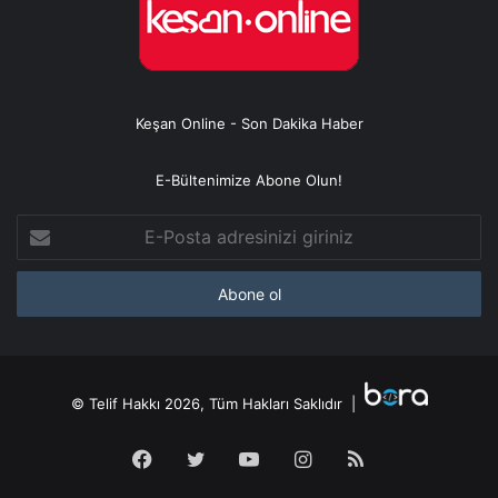
Keşan Online - Son Dakika Haber
E-Bültenimize Abone Olun!
E-
Posta
adresinizi
giriniz
© Telif Hakkı 2026, Tüm Hakları Saklıdır |
Facebook
Twitter
YouTube
Instagram
RSS