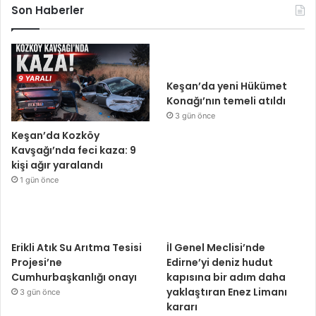
Son Haberler
Keşan’da yeni Hükümet
Konağı’nın temeli atıldı
3 gün önce
Keşan’da Kozköy
Kavşağı’nda feci kaza: 9
kişi ağır yaralandı
1 gün önce
Erikli Atık Su Arıtma Tesisi
İl Genel Meclisi’nde
Projesi’ne
Edirne’yi deniz hudut
Cumhurbaşkanlığı onayı
kapısına bir adım daha
yaklaştıran Enez Limanı
3 gün önce
kararı