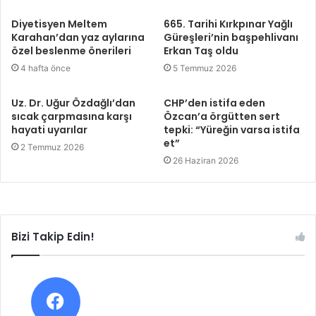
Diyetisyen Meltem
665. Tarihi Kırkpınar Yağlı
Karahan’dan yaz aylarına
Güreşleri’nin başpehlivanı
özel beslenme önerileri
Erkan Taş oldu
4 hafta önce
5 Temmuz 2026
Uz. Dr. Uğur Özdağlı’dan
CHP’den istifa eden
sıcak çarpmasına karşı
Özcan’a örgütten sert
hayati uyarılar
tepki: “Yüreğin varsa istifa
et”
2 Temmuz 2026
26 Haziran 2026
Bizi Takip Edin!