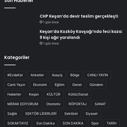
Son Haberler
CHP Keşan’da devir teslim gerçekleşti
1 gün önce
Keşan’da Kozköy Kavşağı’nda feci kaza:
9 kişi ağır yaralandı
1 gün önce
Kategoriler
#EvdeKal
Anketler
Asayiş
Bölge
CANLI YAYIN
Canlı Yayın
Ekonomi
Eğitim
Genel
Gündem
Haberler
Keşan
KÜLTÜR
Kültür/Sanat
MERAK EDİYORUM
Otomotiv
RÖPORTAJ
SANAT
Sağlık
SEKTÖR LİDERLERİ
Sektörel
Siyaset
SOKAKTAYIZ
Son Dakika
SON DAKİKA
Spor
TARİH