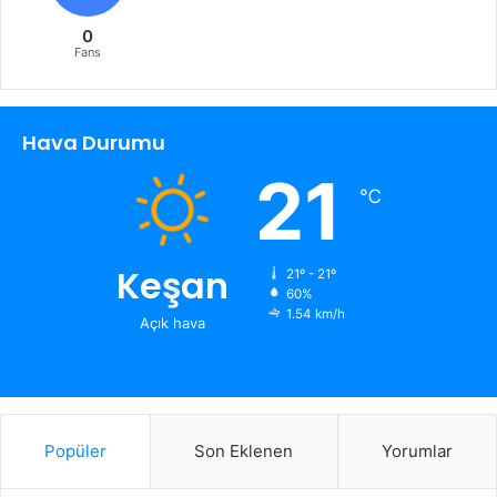
0
Fans
Hava Durumu
21
℃
Keşan
21º - 21º
60%
1.54 km/h
Açık hava
Popüler
Son Eklenen
Yorumlar