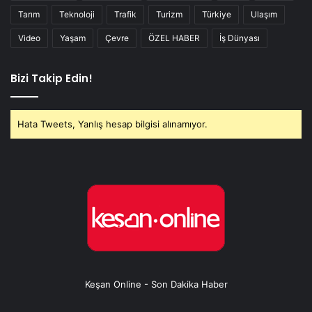
Tarım
Teknoloji
Trafik
Turizm
Türkiye
Ulaşım
Video
Yaşam
Çevre
ÖZEL HABER
İş Dünyası
Bizi Takip Edin!
Hata Tweets, Yanlış hesap bilgisi alınamıyor.
Keşan Online - Son Dakika Haber