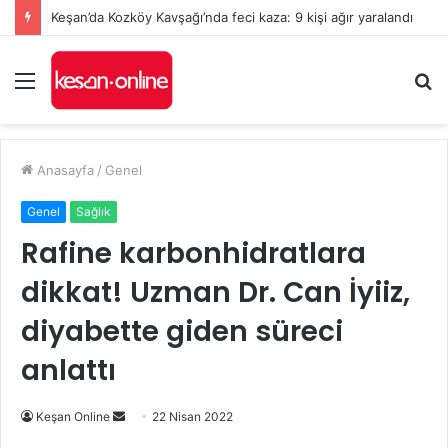
Keşan’da Kozköy Kavşağı’nda feci kaza: 9 kişi ağır yaralandı
Menü
A
y
...
Anasayfa
/
Genel
Genel
Sağlık
Rafine karbonhidratlara
dikkat! Uzman Dr. Can İyiiz,
diyabette giden süreci
anlattı
Bir
Keşan Online
22 Nisan 2022
e-