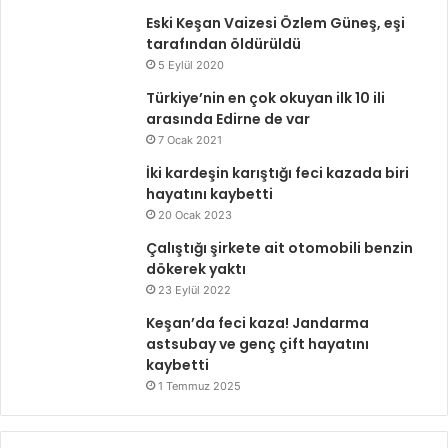
Eski Keşan Vaizesi Özlem Güneş, eşi
tarafından öldürüldü
5 Eylül 2020
Türkiye’nin en çok okuyan ilk 10 ili
arasında Edirne de var
7 Ocak 2021
İki kardeşin karıştığı feci kazada biri
hayatını kaybetti
20 Ocak 2023
Çalıştığı şirkete ait otomobili benzin
dökerek yaktı
23 Eylül 2022
Keşan’da feci kaza! Jandarma
astsubay ve genç çift hayatını
kaybetti
1 Temmuz 2025