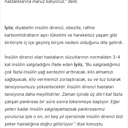
hastalıklarına maruz kalıyoruz.”
dedi.
İyiiz
, diyabetin insülin direnci, obezite, rafine
karbonhidratların aşırı tüketimi ve hareketsiz yaşam gibi
birbiriyle iç içe geçmiş birçok nedeni olduğunu dile getirdi.
İnsülin direnci olan hastaların vücutlarının normalden 3-4
kat insülin salgıladığını ifade eden
İyiiz
,
“Bu salgıladığımız
çok fazla insülin yağ sentezini arttıracak, kilo almamızı
sağlayacak, kilo vermemizi zorlaştıracak, su ve tuz tutarak
tansiyonumuzu yükseltecektir. İnsülin direnci hastaları
tansiyona daha meyillidirler. Zaman içinde üç dört kat fazla
çalışan pankreas bir süre sonra tükenmeye başlıyor. Eğer
yeteri kadar insülin salgılayamazsak pankreasımız
yorulursa işte o on, on beş yıl içerisinde insülin direnci bizi
şeker hastalığına doğru götürüyor.”
diye konuştu.