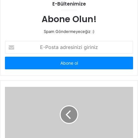
E-Bültenimize
Abone Olun!
Spam Göndermeyeceğiz :)
E-
Posta
adresinizi
giriniz