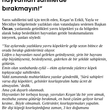
bırakmayın!”
Saros sahillerini tatil için tercih eden, Keşan’ın Erikli, Yayla ve
Mecidiye bölgelerinde yazlıkları olan vatandaşlara seslenen Başkan
Özcan
, yanlarında getirdikleri yavru köpekleri ya da bölgeden
alarak bakıp besledikleri hayvanları geride bırakmamalarını
isteyerek, şunları söyledi:
“Yaz aylarında yazlıklara yavru köpeklerle gelip sezon bitince de
orada bırakıp gidenlerimiz oluyor.
Lütfen o hayvanları nasıl gelirken getirdiyseniz, şirin bir hayvanı
alıp büyüttüyseniz, beslediyseniz, giderken de bir şekilde sahiplenin,
götürün.
Emin olun sonbaharda eylül – ekim aylarında yüzlerce köpek
toplayacağız sahillerden.
Vakti zamanında muhtarlıklara yazılar gönderdik, ‘Sürü sahipleri
varsa dişi köpekleri, gelsinler kısırlaştıralım hatta ücret de
almayalım.’ dedik.
Ama çok duyarlı olunmadı.
Hayvanları bir torbaya koyup, yavruları Keşan’da bir yere atmak,
mezbaha yanına götürüp bırakmak, en basit çözüm geliyor kırsal
kesime.. Böyle olmamalı. Getirsinler, kısırlaştırmaları yapalım.
Bir dişi köpeği kısırlaştırdığınız zaman, 3 kez doğumunu