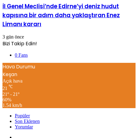
İl Genel Meclisi’nde Edirne’yi deniz hudut
kapısına bir adım daha yaklaştıran Enez
Limanı kararı
3 gün önce
Bizi Takip Edin!
0
Fans
Hava Durumu
Keşan
Açık hava
℃
21
21º - 21º
60%
1.54 km/h
Popüler
Son Eklenen
Yorumlar