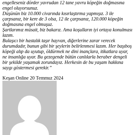
engelleseniz dörder yavrudan 12 tane yavru köpeğin doğmasına
engel oluyorsunuz.
Düşünün biz 10.000 civarında kısırlaştırma yapmışız. 3 ile
çarpsanız, bir kere de 3 olsa, 12 ile çarpsanız, 120.000 köpeğin
doğmasına engel olmuşuz.
Şartlarımız müsait, biz bakarız. Ama koşulların iyi ortaya konulması
lazım.
Bulaşıcı bir hastalık taşır hayvan, diğerlerine zarar verecek
durumdadır, bunun gibi bir şeylerin belirlenmesi lazım. Her başıboş
köpeği alıp da uyutup, öldürmek ne dini inançlara, itikatlara uyar,
ne insanlığa uyar. Bu gezegende bütün canlılarla beraber dengeli
bir şekilde yaşamak zorundayız. Herkesin de bu yaşam hakkına
saygı göstermesi gerekir.”
Bir
Keşan Online
20 Temmuz 2024
e-
posta
göndermek