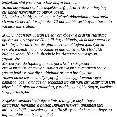
katledilmesini yasalarımız bile doğru bulmuyor.
Sokak hayvanları sadece köpekler değil, kediler de var, başıboş
büyükbaş hayvanlar da oluyor bazen.
Biz bunları da düşünerek, benim üçüncü dönemimin ortalarında
Orman Genel Müdürlüğünden 72 dönüm bir yeri hayvan barınağı
yapmak üzere aldık.
2005 yılından beri Keşan Belediyesi köpek ve kedi kısırlaştırma
operasyonları yapıyor. Hatta ilk başladığında, ilk üçüne veteriner
arkadaşla beraber ben de girdim cerrah olduğum için. Çünkü
cerrahi teknikleri aynı, organların anatomisi farklı. Herhalde
bugüne kadar 10 binin üzerinde kısırlaştırma operasyonu
yapılmıştır.
Mevcut yasada topladığımız başıboş kedi ve köpeklerin
kısırlaştırılması gerekiyor. Bunları kısırlaştırma yaptıktan sonra,
yaşam hakkı vardır diye, aldığımız ortama bırakıyoruz.
Yaşam hakkı korunsun diye yaptığımız bu uygulamada veya
kanunda, bazı vatandaşlar, sokaktaki işaretli yani kısırlaştırıldığı için
küpesi takılı olan hayvanlardan, yaradılışı gereği korkuyor, bazıları
sevgiyle bakıyor.
Köpekler kendilerine bölge edinir, o bölgeye başka hayvan
girdiğinde havlamaya başlar. Bunları herkesin anlaması tabi
mümkün değil, şikayetler geliyor. Bu şikayetlerde hemen o hayvanı
alıp da öldürmemiz mi gerekir?