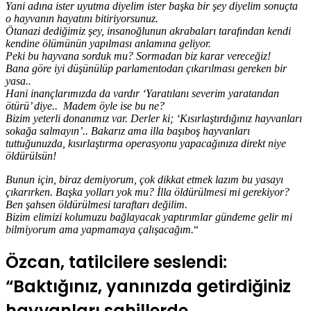
Yani adına ister uyutma diyelim ister başka bir şey diyelim sonuçta
o hayvanın hayatını bitiriyorsunuz.
Ötanazi dediğimiz şey, insanoğlunun akrabaları tarafından kendi
kendine ölümünün yapılması anlamına geliyor.
Peki bu hayvana sorduk mu? Sormadan biz karar vereceğiz!
Bana göre iyi düşünülüp parlamentodan çıkarılması gereken bir
yasa..
Hani inançlarımızda da vardır ‘Yaratılanı severim yaratandan
ötürü’ diye.. Madem öyle ise bu ne?
Bizim yeterli donanımız var. Derler ki; ‘Kısırlaştırdığınız hayvanları
sokağa salmayın’.. Bakarız ama illa başıboş hayvanları
tuttuğunuzda, kısırlaştırma operasyonu yapacağınıza direkt niye
öldürülsün!
Bunun için, biraz demiyorum, çok dikkat etmek lazım bu yasayı
çıkarırken. Başka yolları yok mu? İlla öldürülmesi mi gerekiyor?
Ben şahsen öldürülmesi taraftarı değilim.
Bizim elimizi kolumuzu bağlayacak yaptırımlar gündeme gelir mi
bilmiyorum ama yapmamaya çalışacağım.
“
Özcan, tatilcilere seslendi:
“Baktığınız, yanınızda getirdiğiniz
hayvanları sahillerde