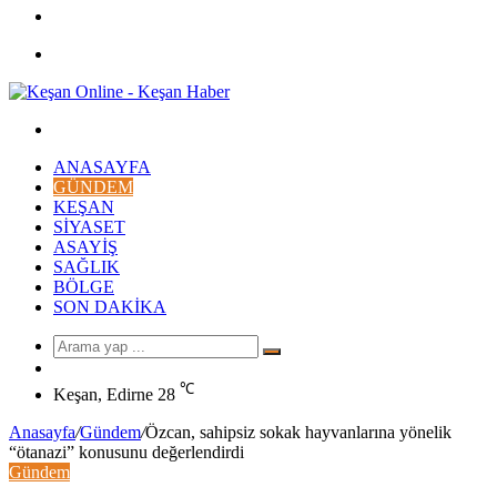
Facebook
Menü
Arama
yap
ANASAYFA
...
GÜNDEM
KEŞAN
SIYASET
ASAYIŞ
SAĞLIK
BÖLGE
SON DAKIKA
Arama
Rastgele
yap
Makale
℃
...
Keşan, Edirne
28
Anasayfa
/
Gündem
/
Özcan, sahipsiz sokak hayvanlarına yönelik
“ötanazi” konusunu değerlendirdi
Gündem