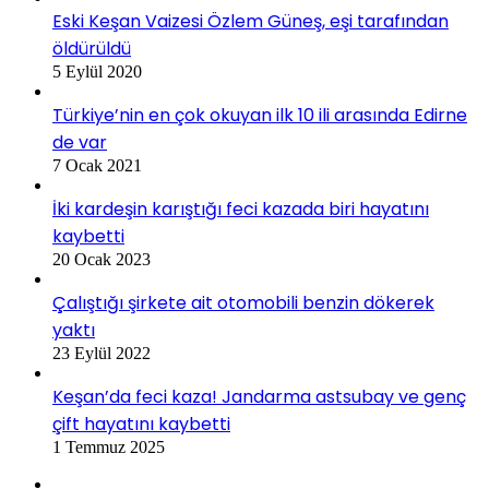
Eski Keşan Vaizesi Özlem Güneş, eşi tarafından
öldürüldü
5 Eylül 2020
Türkiye’nin en çok okuyan ilk 10 ili arasında Edirne
de var
7 Ocak 2021
İki kardeşin karıştığı feci kazada biri hayatını
kaybetti
20 Ocak 2023
Çalıştığı şirkete ait otomobili benzin dökerek
yaktı
23 Eylül 2022
Keşan’da feci kaza! Jandarma astsubay ve genç
çift hayatını kaybetti
1 Temmuz 2025