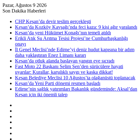
Pazar, Ağustos 9 2026
Son Dakika Haberleri
CHP Keşan’da devir teslim gerçekleşti
Keşan’da Kozköy Kavşağı’nda feci kaza: 9 kişi ağır yaralandı
Keşan’da yeni Hükümet Konağı’nın temeli atıldı
Erikli Atık Su Arıtma Tesisi Projesi’ne Cumhurbaşkanlığı
onayı
İl Genel Meclisi’nde Edirne’yi deniz hudut kapısına bir adım
daha yaklaştıran Enez Limanı kararı
Keşan’da otluk alanda başlayan yangın eve sıçradı
Fast Moto 22 Başkanı Selim Şen’den sürücülere hayati
uyarılar: Kurallar, karşılıklı saygı ve kaska dikkat!
Keşan Belediye Meclisi 10 Ağustos’ta olağanüstü toplanacak
Keşan’da Yeni Parti dönemi resmen başladı
Edirne’nin sağlık yatırımları Bakanlık gündeminde: Aksal’dan
Keşan için iki önemli talep
Kenar
Bölmesi
Rastgele
Makale
Kayıt
Ol
RSS
Instagram
YouTube
Twitter