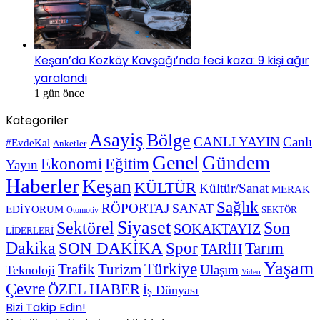
Keşan’da Kozköy Kavşağı’nda feci kaza: 9 kişi ağır
yaralandı
1 gün önce
Kategoriler
Asayiş
Bölge
CANLI YAYIN
Canlı
#EvdeKal
Anketler
Genel
Gündem
Ekonomi
Eğitim
Yayın
Haberler
Keşan
KÜLTÜR
Kültür/Sanat
MERAK
Sağlık
RÖPORTAJ
SANAT
EDİYORUM
SEKTÖR
Otomotiv
Siyaset
Sektörel
Son
SOKAKTAYIZ
LİDERLERİ
Dakika
SON DAKİKA
Spor
Tarım
TARİH
Yaşam
Türkiye
Trafik
Turizm
Ulaşım
Teknoloji
Video
Çevre
ÖZEL HABER
İş Dünyası
Bizi Takip Edin!