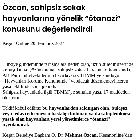
Özcan, sahipsiz sokak
hayvanlarına yönelik “ötanazi”
konusunu değerlendirdi
Bir
Keşan Online
20 Temmuz 2024
e-
posta
göndermek
Türkiye gündeminde tartışmalara neden olan, uzun süredir üzerinde
konuşulan ve çözüm aranan sahipsiz sokak hayvanları konusunda,
AK Parti milletvekillerinin hazırlayarak TBMM’ye sunduğu
“Hayvanları Koruma Kanununda” yapılacak düzenlemeyi içeren
yasa teklifinde sona gelindi.
Sahipsiz hayvanlarla ilgili TBMM’ye sunulan yasa, 17 maddeden
oluşuyor.
Teklif kabul edilirse
bu hayvanlardan saldırgan olan, bulaşıcı
veya tedavi edilemeyen hastalığı bulunan ya da sahiplenilmesi
yasak olan hayvanlara yerel yönetimlerce “ötanazi”
uygulanacak.
Keşan Belediye Başkanı O. Dr.
Mehmet Özcan
, Kesanonline’dan