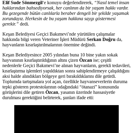
Elif Sude Sönmezgil
‘e konuyu değerlendirerek,
“Nasıl temel insan
haklarından bahsediyorsak, her canlının da bir yaşam hakkı vardır.
Bu gezegende bütün canlılarla beraber dengeli bir şekilde yaşamak
zorundayız. Herkesin de bu yaşam hakkına saygı göstermesi
gerekir.”
dedi.
Keşan Belediyesi Geçici Bakımevi’nde yürütülen çalışmalar
hakkında bilgi veren Veteriner İşleri Müdürü
Serkan Doğru
da,
hayvanların kısırlaştırılmalarının önemine değindi.
Keşan Belediyesince 2005 yılından buna 10 bine yakın sokak
hayvanının kısırlaştırıldığının altını çizen
Özcan
ise; çeşitli
nedenlerle Geçici Bakımevi’ne alınan hayvanların, gerekli tedavileri,
kısırlaştırma işlemleri yapıldıktan sonra sahiplendirmeye çalışıldığını
aksi halde alındıkları bölgeye geri bırakıldıklarını dile getirdi.
Toplumda tartışmalara yol açan, özellikle hayvanseverlerin duruma
tepki gösteren protestolarının odağındaki “ötanazi” konusunda
görüşlerini dile getiren
Özcan
, yasanın üzerinde hassasiyetle
durulması gerektiğini belirterek, şunları ifade etti: