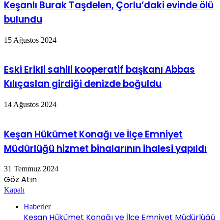
Keşanlı Burak Taşdelen, Çorlu’daki evinde ölü
bulundu
15 Ağustos 2024
Eski Erikli sahili kooperatif başkanı Abbas
Kılıçaslan girdiği denizde boğuldu
14 Ağustos 2024
Keşan Hükümet Konağı ve İlçe Emniyet
Müdürlüğü hizmet binalarının ihalesi yapıldı
31 Temmuz 2024
Göz Atın
Kapalı
Haberler
Keşan Hükümet Konağı ve İlçe Emniyet Müdürlüğü