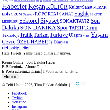
Haberler
Keşan
KÜLTÜR
Kültür/Sanat
MERAK
Sağlık
RÖPORTAJ
SANAT
EDİYORUM
SEKTÖR
Otomotiv
Siyaset
Sektörel
Son
SOKAKTAYIZ
LİDERLERİ
Dakika
SON DAKİKA
Spor
Tarım
TARİH
Yaşam
Türkiye
Trafik
Turizm
Ulaşım
Teknoloji
Video
Çevre
ÖZEL HABER
İş Dünyası
Bizi Takip Edin!
Hata Tweets, Yanlış hesap bilgisi alınamıyor.
Keşan Online - Son Dakika Haber
E-Bültenimize Abone Olun!
E-Posta adresinizi giriniz
© Telif Hakkı 2026, Tüm Hakları Saklıdır |
Facebook
Twitter
YouTube
Instagram