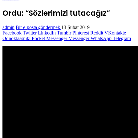
Ordu: “Sözlerimizi tutacağız”
admin
Bir e-posta göndermek
13 Şubat 2019
Facebook
Twitter
LinkedIn
Tumblr
Pinterest
Reddit
VKontakte
Odnoklassniki
Pocket
Messenger
Messenger
WhatsApp
Telegram