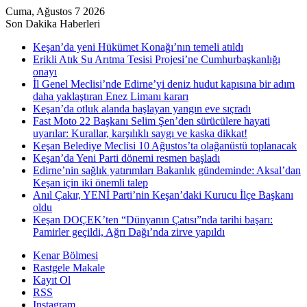
Cuma, Ağustos 7 2026
Son Dakika Haberleri
Keşan’da yeni Hükümet Konağı’nın temeli atıldı
Erikli Atık Su Arıtma Tesisi Projesi’ne Cumhurbaşkanlığı
onayı
İl Genel Meclisi’nde Edirne’yi deniz hudut kapısına bir adım
daha yaklaştıran Enez Limanı kararı
Keşan’da otluk alanda başlayan yangın eve sıçradı
Fast Moto 22 Başkanı Selim Şen’den sürücülere hayati
uyarılar: Kurallar, karşılıklı saygı ve kaska dikkat!
Keşan Belediye Meclisi 10 Ağustos’ta olağanüstü toplanacak
Keşan’da Yeni Parti dönemi resmen başladı
Edirne’nin sağlık yatırımları Bakanlık gündeminde: Aksal’dan
Keşan için iki önemli talep
Anıl Çakır, YENİ Parti’nin Keşan’daki Kurucu İlçe Başkanı
oldu
Keşan DOÇEK’ten “Dünyanın Çatısı”nda tarihi başarı:
Pamirler geçildi, Ağrı Dağı’nda zirve yapıldı
Kenar Bölmesi
Rastgele Makale
Kayıt Ol
RSS
Instagram