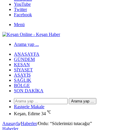
YouTube
Twitter
Facebook
Menü
Arama yap ...
ANASAYFA
GÜNDEM
KEŞAN
SIYASET
ASAYIŞ
SAĞLIK
BÖLGE
SON DAKIKA
Arama yap ...
Rastgele Makale
℃
Keşan, Edirne
34
Anasayfa
/
Haberler
/
Ordu: “Sözlerimizi tutacağız”
Haberler