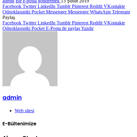
admin
Bir e-posta göndermek
13 Şubat 2019
Facebook
Twitter
LinkedIn
Tumblr
Pinterest
Reddit
VKontakte
Odnoklassniki
Pocket
Messenger
Messenger
WhatsApp
Telegram
Paylaş
Facebook
Twitter
LinkedIn
Tumblr
Pinterest
Reddit
VKontakte
Odnoklassniki
Pocket
E-Posta ile paylaş
Yazdır
admin
Web sitesi
E-Bültenimize