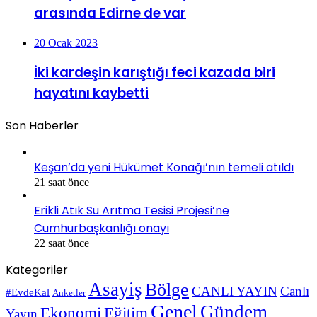
arasında Edirne de var
20 Ocak 2023
İki kardeşin karıştığı feci kazada biri
hayatını kaybetti
Son Haberler
Keşan’da yeni Hükümet Konağı’nın temeli atıldı
21 saat önce
Erikli Atık Su Arıtma Tesisi Projesi’ne
Cumhurbaşkanlığı onayı
22 saat önce
Kategoriler
Asayiş
Bölge
CANLI YAYIN
Canlı
#EvdeKal
Anketler
Genel
Gündem
Ekonomi
Eğitim
Yayın