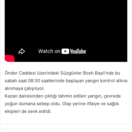
-
p
o
s
t
a
g
ö
n
d
Önder Caddesi üzerindeki Süzgünler Bosh Bayii’nde bu
e
sabah saat 08:30 saatlerinde başlayan yangın kontrol altına
r
alınmaya çalışılıyor.
m
Kazan dairesinden çıktığı tahmin edilen yangın, çevrede
e
yoğun dumana sebep oldu. Olay yerine itfaiye ve sağlık
k
ekipleri de sevk edildi.