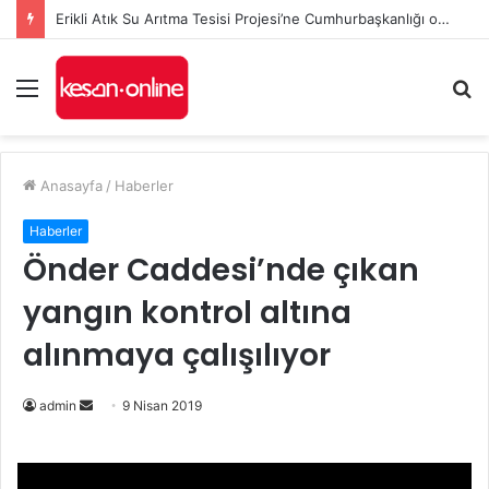
Erikli Atık Su Arıtma Tesisi Projesi’ne Cumhurbaşkanlığı onayı
Menü
A
y
...
Anasayfa
/
Haberler
Haberler
Önder Caddesi’nde çıkan
yangın kontrol altına
alınmaya çalışılıyor
admin
B
9 Nisan 2019
i
r
e