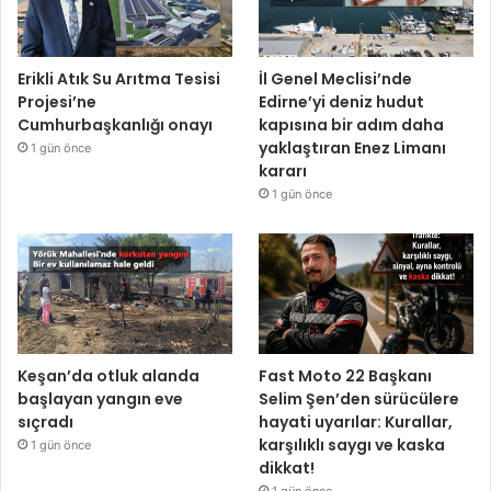
Erikli Atık Su Arıtma Tesisi
İl Genel Meclisi’nde
Projesi’ne
Edirne’yi deniz hudut
Cumhurbaşkanlığı onayı
kapısına bir adım daha
yaklaştıran Enez Limanı
1 gün önce
kararı
1 gün önce
Keşan’da otluk alanda
Fast Moto 22 Başkanı
başlayan yangın eve
Selim Şen’den sürücülere
sıçradı
hayati uyarılar: Kurallar,
karşılıklı saygı ve kaska
1 gün önce
dikkat!