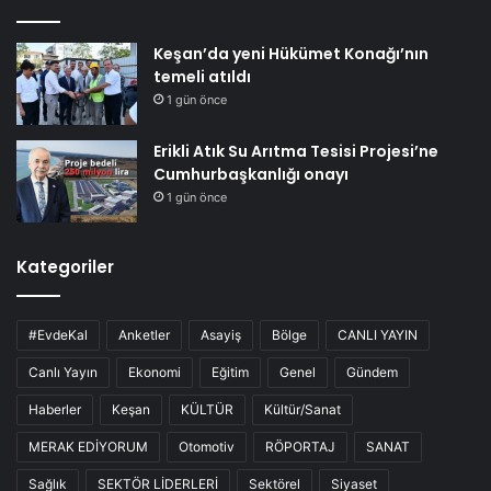
Keşan’da yeni Hükümet Konağı’nın
temeli atıldı
1 gün önce
Erikli Atık Su Arıtma Tesisi Projesi’ne
Cumhurbaşkanlığı onayı
1 gün önce
Kategoriler
#EvdeKal
Anketler
Asayiş
Bölge
CANLI YAYIN
Canlı Yayın
Ekonomi
Eğitim
Genel
Gündem
Haberler
Keşan
KÜLTÜR
Kültür/Sanat
MERAK EDİYORUM
Otomotiv
RÖPORTAJ
SANAT
Sağlık
SEKTÖR LİDERLERİ
Sektörel
Siyaset