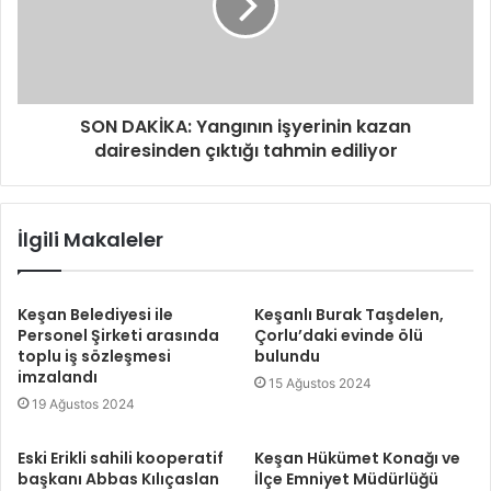
i
z
SON DAKİKA: Yangının işyerinin kazan
dairesinden çıktığı tahmin ediliyor
İlgili Makaleler
Keşan Belediyesi ile
Keşanlı Burak Taşdelen,
Personel Şirketi arasında
Çorlu’daki evinde ölü
toplu iş sözleşmesi
bulundu
imzalandı
15 Ağustos 2024
19 Ağustos 2024
Eski Erikli sahili kooperatif
Keşan Hükümet Konağı ve
başkanı Abbas Kılıçaslan
İlçe Emniyet Müdürlüğü