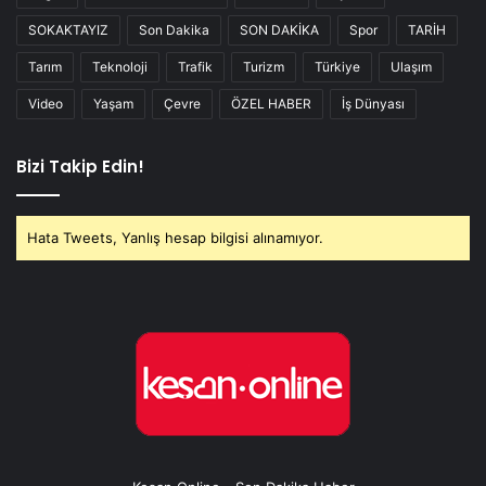
SOKAKTAYIZ
Son Dakika
SON DAKİKA
Spor
TARİH
Tarım
Teknoloji
Trafik
Turizm
Türkiye
Ulaşım
Video
Yaşam
Çevre
ÖZEL HABER
İş Dünyası
Bizi Takip Edin!
Hata Tweets, Yanlış hesap bilgisi alınamıyor.