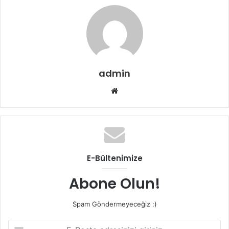
admin
W
e
b
s
i
t
E-Bültenimize
e
s
Abone Olun!
i
Spam Göndermeyeceğiz :)
E