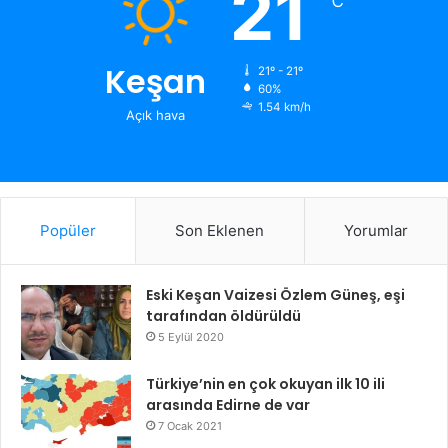
21
℃
Keşan
21º - 21º
60%
1.54 km/h
Açık hava
Popüler
Son Eklenen
Yorumlar
Eski Keşan Vaizesi Özlem Güneş, eşi
tarafından öldürüldü
5 Eylül 2020
Türkiye’nin en çok okuyan ilk 10 ili
arasında Edirne de var
7 Ocak 2021