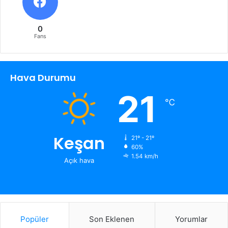
0
Fans
Hava Durumu
21
℃
Keşan
21º - 21º
60%
1.54 km/h
Açık hava
Popüler
Son Eklenen
Yorumlar