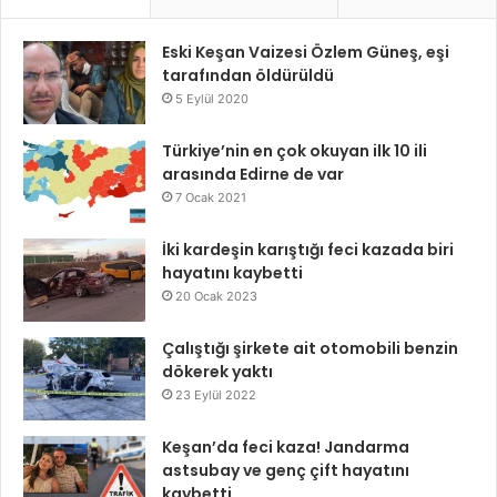
Eski Keşan Vaizesi Özlem Güneş, eşi
tarafından öldürüldü
5 Eylül 2020
Türkiye’nin en çok okuyan ilk 10 ili
arasında Edirne de var
7 Ocak 2021
İki kardeşin karıştığı feci kazada biri
hayatını kaybetti
20 Ocak 2023
Çalıştığı şirkete ait otomobili benzin
dökerek yaktı
23 Eylül 2022
Keşan’da feci kaza! Jandarma
astsubay ve genç çift hayatını
kaybetti