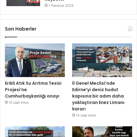
1 Temmuz 2025
Son Haberler
Erikli Atık Su Arıtma Tesisi
İl Genel Meclisi’nde
Projesi’ne
Edirne’yi deniz hudut
Cumhurbaşkanlığı onayı
kapısına bir adım daha
yaklaştıran Enez Limanı
13 saat önce
kararı
14 saat önce