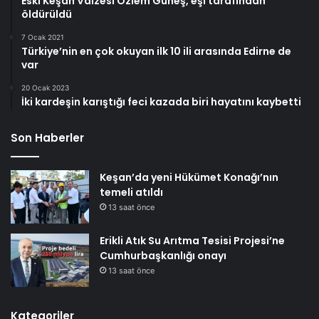
Eski Keşan Vaizesi Özlem Güneş, eşi tarafından
öldürüldü
7 Ocak 2021
Türkiye’nin en çok okuyan ilk 10 ili arasında Edirne de
var
20 Ocak 2023
İki kardeşin karıştığı feci kazada biri hayatını kaybetti
Son Haberler
Keşan’da yeni Hükümet Konağı’nın
temeli atıldı
13 saat önce
Erikli Atık Su Arıtma Tesisi Projesi’ne
Cumhurbaşkanlığı onayı
13 saat önce
Kategoriler