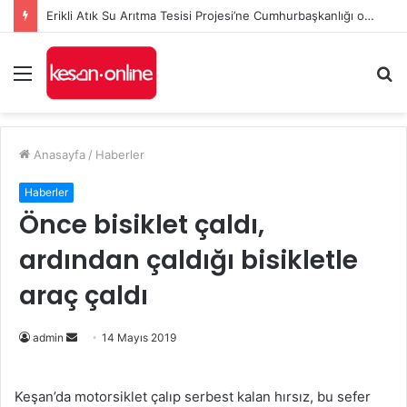
Erikli Atık Su Arıtma Tesisi Projesi’ne Cumhurbaşkanlığı onayı
Menü
A
y
...
Anasayfa
/
Haberler
Haberler
Önce bisiklet çaldı,
ardından çaldığı bisikletle
araç çaldı
admin
B
14 Mayıs 2019
i
r
Keşan’da motorsiklet çalıp serbest kalan hırsız, bu sefer
e