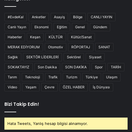
#EvdeKal
Anketler
Asayiş
Bölge
CANLI YAYIN
Canlı Yayın
Ekonomi
Eğitim
Genel
Gündem
Haberler
Keşan
KÜLTÜR
Kültür/Sanat
MERAK EDİYORUM
Otomotiv
RÖPORTAJ
SANAT
Sağlık
SEKTÖR LİDERLERİ
Sektörel
Siyaset
SOKAKTAYIZ
Son Dakika
SON DAKİKA
Spor
TARİH
Tarım
Teknoloji
Trafik
Turizm
Türkiye
Ulaşım
Video
Yaşam
Çevre
ÖZEL HABER
İş Dünyası
Bizi Takip Edin!
Hata Tweets, Yanlış hesap bilgisi alınamıyor.