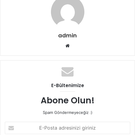
admin
W
e
b
s
i
t
E-Bültenimize
e
s
Abone Olun!
i
Spam Göndermeyeceğiz :)
E
-