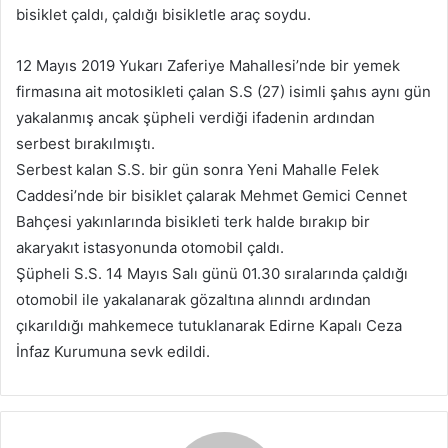
bisiklet çaldı, çaldığı bisikletle araç soydu.
-
p
12 Mayıs 2019 Yukarı Zaferiye Mahallesi’nde bir yemek
o
firmasına ait motosikleti çalan S.S (27) isimli şahıs aynı gün
s
yakalanmış ancak şüpheli verdiği ifadenin ardından
t
a
serbest bırakılmıştı.
g
Serbest kalan S.S. bir gün sonra Yeni Mahalle Felek
ö
Caddesi’nde bir bisiklet çalarak Mehmet Gemici Cennet
n
Bahçesi yakınlarında bisikleti terk halde bırakıp bir
d
akaryakıt istasyonunda otomobil çaldı.
e
Şüpheli S.S. 14 Mayıs Salı günü 01.30 sıralarında çaldığı
r
otomobil ile yakalanarak gözaltına alınndı ardından
m
çıkarıldığı mahkemece tutuklanarak Edirne Kapalı Ceza
e
İnfaz Kurumuna sevk edildi.
k