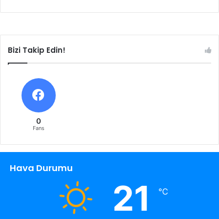
Bizi Takip Edin!
0
Fans
Hava Durumu
21
℃