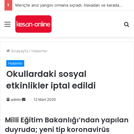
Meriç’te anız yangını ormana sıçradı: Havadan ve karadan müdahale sürüyor
Menü
A
y
...
Anasayfa
/
Haberler
Haberler
Okullardaki sosyal
etkinlikler iptal edildi
Bir
admin
12 Mart 2020
e-
posta
Milli Eğitim Bakanlığı’ndan yapılan
göndermek
duyruda; yeni tip koronavirüs