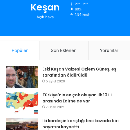
Keşan
21º - 21º
60%
1.54 km/h
Açık hava
Popüler
Son Eklenen
Yorumlar
Eski Keşan Vaizesi Özlem Güneş, eşi
tarafından öldürüldü
5 Eylül 2020
Türkiye’nin en çok okuyan ilk 10 ili
arasında Edirne de var
7 Ocak 2021
İki kardeşin karıştığı feci kazada biri
hayatını kaybetti