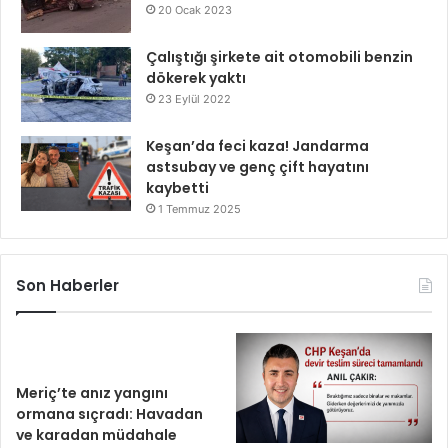
20 Ocak 2023
Çalıştığı şirkete ait otomobili benzin
dökerek yaktı
23 Eylül 2022
Keşan’da feci kaza! Jandarma
astsubay ve genç çift hayatını
kaybetti
1 Temmuz 2025
Son Haberler
Meriç’te anız yangını
ormana sıçradı: Havadan
ve karadan müdahale