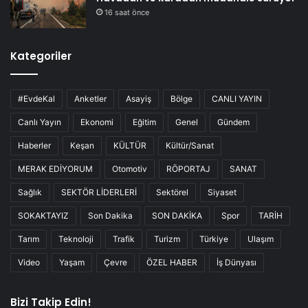
16 saat önce
Kategoriler
#EvdeKal
Anketler
Asayiş
Bölge
CANLI YAYIN
Canlı Yayın
Ekonomi
Eğitim
Genel
Gündem
Haberler
Keşan
KÜLTÜR
Kültür/Sanat
MERAK EDİYORUM
Otomotiv
RÖPORTAJ
SANAT
Sağlık
SEKTÖR LİDERLERİ
Sektörel
Siyaset
SOKAKTAYIZ
Son Dakika
SON DAKİKA
Spor
TARİH
Tarım
Teknoloji
Trafik
Turizm
Türkiye
Ulaşım
Video
Yaşam
Çevre
ÖZEL HABER
İş Dünyası
Bizi Takip Edin!