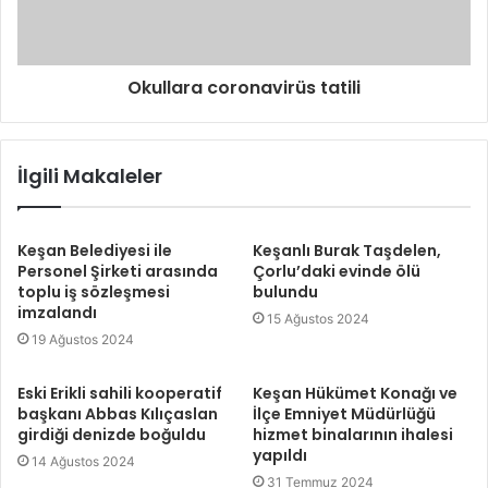
Okullara coronavirüs tatili
İlgili Makaleler
Keşan Belediyesi ile
Keşanlı Burak Taşdelen,
Personel Şirketi arasında
Çorlu’daki evinde ölü
toplu iş sözleşmesi
bulundu
imzalandı
15 Ağustos 2024
19 Ağustos 2024
Eski Erikli sahili kooperatif
Keşan Hükümet Konağı ve
başkanı Abbas Kılıçaslan
İlçe Emniyet Müdürlüğü
girdiği denizde boğuldu
hizmet binalarının ihalesi
yapıldı
14 Ağustos 2024
31 Temmuz 2024