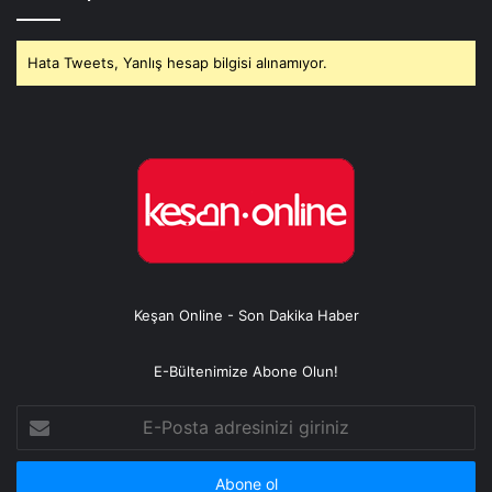
Hata Tweets, Yanlış hesap bilgisi alınamıyor.
Keşan Online - Son Dakika Haber
E-Bültenimize Abone Olun!
E-
Posta
adresinizi
giriniz