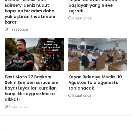
Edirne’yi deniz hudut
başlayan yangın eve
kapısına bir adım daha
sıçradı
yaklaştıran Enez Limanı
4 saat önce
kararı
4 saat önce
Fast Moto 22 Başkanı
Keşan Belediye Meclisi 10
Selim Şen’den sürücülere
Ağustos’ta olağanüstü
hayati uyarılar: Kurallar,
toplanacak
karşılıklı saygı ve kaska
9 saat önce
dikkat!
7 saat önce