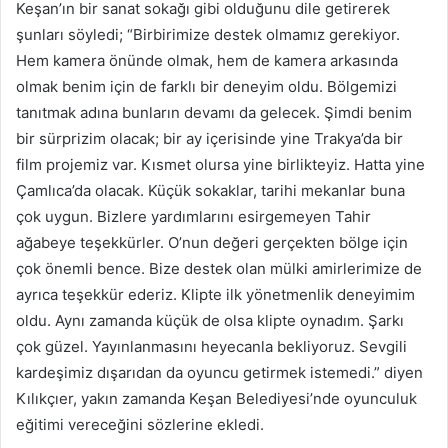
Keşan’ın bir sanat sokağı gibi olduğunu dile getirerek
şunları söyledi; “Birbirimize destek olmamız gerekiyor.
Hem kamera önünde olmak, hem de kamera arkasında
olmak benim için de farklı bir deneyim oldu. Bölgemizi
tanıtmak adına bunların devamı da gelecek. Şimdi benim
bir sürprizim olacak; bir ay içerisinde yine Trakya’da bir
film projemiz var. Kısmet olursa yine birlikteyiz. Hatta yine
Çamlıca’da olacak. Küçük sokaklar, tarihi mekanlar buna
çok uygun. Bizlere yardımlarını esirgemeyen Tahir
ağabeye teşekkürler. O’nun değeri gerçekten bölge için
çok önemli bence. Bize destek olan mülki amirlerimize de
ayrıca teşekkür ederiz. Klipte ilk yönetmenlik deneyimim
oldu. Aynı zamanda küçük de olsa klipte oynadım. Şarkı
çok güzel. Yayınlanmasını heyecanla bekliyoruz. Sevgili
kardeşimiz dışarıdan da oyuncu getirmek istemedi.” diyen
Kılıkçıer, yakın zamanda Keşan Belediyesi’nde oyunculuk
eğitimi vereceğini sözlerine ekledi.