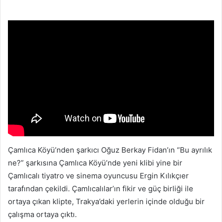
posta
göndermek
Çamlıca Köyü’nden şarkıcı Oğuz Berkay Fidan’ın “Bu ayrılık
ne?” şarkısına Çamlıca Köyü’nde yeni klibi yine bir
Çamlıcalı tiyatro ve sinema oyuncusu Ergin Kılıkçıer
tarafından çekildi. Çamlıcalılar’ın fikir ve güç birliği ile
ortaya çıkan klipte, Trakya’daki yerlerin içinde olduğu bir
çalışma ortaya çıktı.