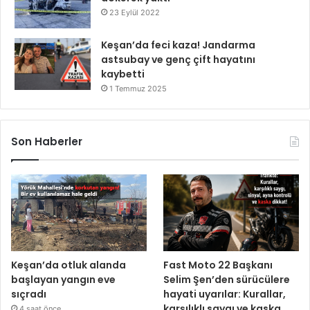
23 Eylül 2022
Keşan’da feci kaza! Jandarma
astsubay ve genç çift hayatını
kaybetti
1 Temmuz 2025
Son Haberler
Keşan’da otluk alanda
Fast Moto 22 Başkanı
başlayan yangın eve
Selim Şen’den sürücülere
sıçradı
hayati uyarılar: Kurallar,
karşılıklı saygı ve kaska
4 saat önce