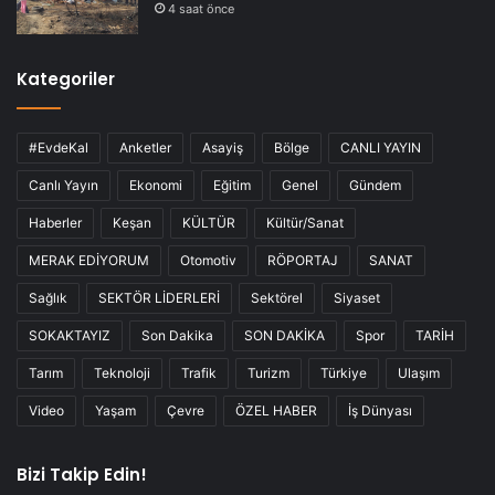
4 saat önce
Kategoriler
#EvdeKal
Anketler
Asayiş
Bölge
CANLI YAYIN
Canlı Yayın
Ekonomi
Eğitim
Genel
Gündem
Haberler
Keşan
KÜLTÜR
Kültür/Sanat
MERAK EDİYORUM
Otomotiv
RÖPORTAJ
SANAT
Sağlık
SEKTÖR LİDERLERİ
Sektörel
Siyaset
SOKAKTAYIZ
Son Dakika
SON DAKİKA
Spor
TARİH
Tarım
Teknoloji
Trafik
Turizm
Türkiye
Ulaşım
Video
Yaşam
Çevre
ÖZEL HABER
İş Dünyası
Bizi Takip Edin!