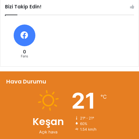
Bizi Takip Edin!
0
Fans
Hava Durumu
21
℃
Keşan
21º - 21º
60%
1.54 km/h
Açık hava