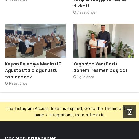
dikkat!
7 saat önce
Keşan Belediye Meclisi 10
Keşan’da Yeni Parti
Ağustos’ta olağanüstü
dönemi resmen başladı
toplanacak
1 gün önce
9 saat önce
The Instagram Access Token is expired, Go to the Theme options
page > Integrations, to to refresh it.
Çok Görüntülenenler