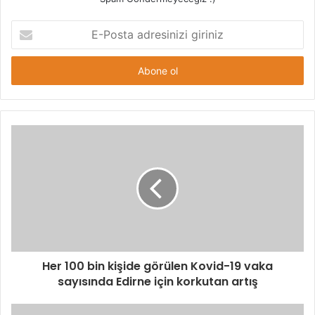
E-
Posta
adresinizi
giriniz
Her 100 bin kişide görülen Kovid-19 vaka
sayısında Edirne için korkutan artış