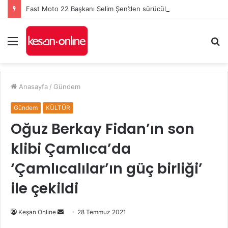
Fast Moto 22 Başkanı Selim Şen’den sürücülere hayati uyarılar: Kurallar, karşılıklı saygı ve kaska dikkat!
Menü
A
y
...
Anasayfa
/
Gündem
Gündem
KÜLTÜR
Oğuz Berkay Fidan’ın son
klibi Çamlıca’da
‘Çamlıcalılar’ın güç birliği’
ile çekildi
Bir
Keşan Online
28 Temmuz 2021
e-