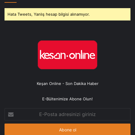
Hata Tweets, Yanlış hesap bilgisi alınamıyor.
Keşan Online - Son Dakika Haber
E-Bültenimize Abone Olun!
E-
Posta
adresinizi
giriniz