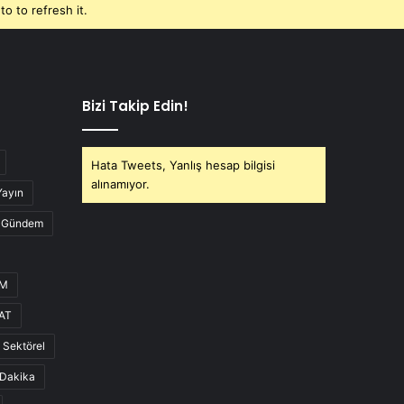
o to refresh it.
Bizi Takip Edin!
Hata Tweets, Yanlış hesap bilgisi
alınamıyor.
Yayın
Gündem
UM
AT
Sektörel
Dakika