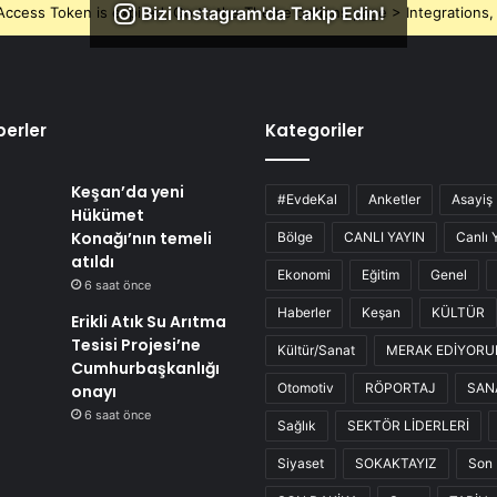
Bizi Instagram'da Takip Edin!
ccess Token is expired, Go to the Theme options page > Integrations, t
erler
Kategoriler
Keşan’da yeni
#EvdeKal
Anketler
Asayiş
Hükümet
Konağı’nın temeli
Bölge
CANLI YAYIN
Canlı 
atıldı
Ekonomi
Eğitim
Genel
6 saat önce
Haberler
Keşan
KÜLTÜR
Erikli Atık Su Arıtma
Tesisi Projesi’ne
Kültür/Sanat
MERAK EDİYOR
Cumhurbaşkanlığı
Otomotiv
RÖPORTAJ
SAN
onayı
6 saat önce
Sağlık
SEKTÖR LİDERLERİ
Siyaset
SOKAKTAYIZ
Son 