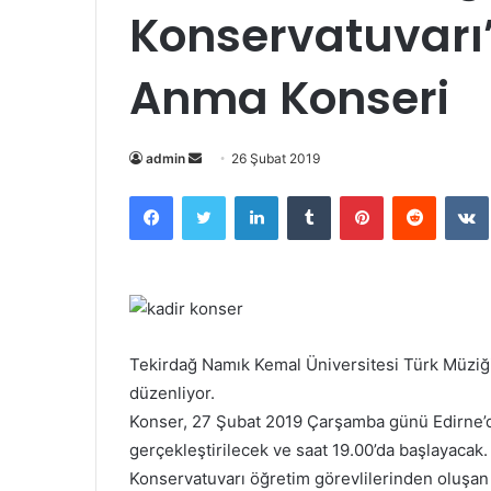
Konservatuvarı
Anma Konseri
admin
B
26 Şubat 2019
i
Facebook
Twitter
LinkedIn
Tumblr
Pinterest
Reddit
VK
r
e
-
p
o
s
Tekirdağ Namık Kemal Üniversitesi Türk Müziğ
t
düzenliyor.
a
Konser, 27 Şubat 2019 Çarşamba günü Edirne’d
g
gerçekleştirilecek ve saat 19.00’da başlayacak
ö
n
Konservatuvarı öğretim görevlilerinden oluşan 