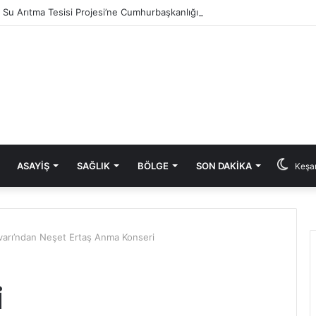
ık Su Arıtma Tesisi Projesi’ne Cumhurbaşkanlığı onayı
ASAYIŞ
SAĞLIK
BÖLGE
SON DAKIKA
Keşan
arı’ndan Neşet Ertaş Anma Konseri
i