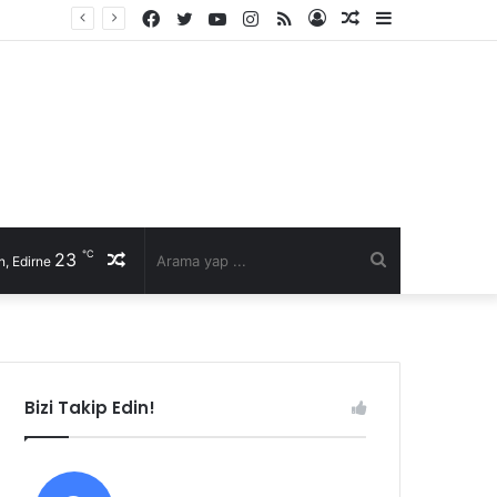
Facebook
Twitter
YouTube
Instagram
RSS
Kayıt
Rastgele
Kenar
Ol
Makale
Bölmesi
℃
23
Rastgele
Arama
, Edirne
Makale
yap
...
Bizi Takip Edin!