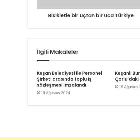
i
g
Bisikletle bir uçtan bir uca Türkiye
i
r
i
n
i
z
İlgili Makaleler
Keşan Belediyesi ile Personel
Keşanlı Bu
Şirketi arasında toplu iş
Çorlu’daki
sözleşmesi imzalandı
15 Ağustos
19 Ağustos 2024