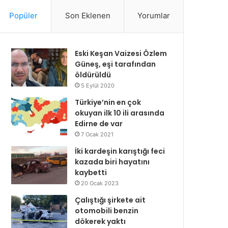
Popüler
Son Eklenen
Yorumlar
Eski Keşan Vaizesi Özlem
Güneş, eşi tarafından
öldürüldü
5 Eylül 2020
Türkiye’nin en çok
okuyan ilk 10 ili arasında
Edirne de var
7 Ocak 2021
İki kardeşin karıştığı feci
kazada biri hayatını
kaybetti
20 Ocak 2023
Çalıştığı şirkete ait
otomobili benzin
dökerek yaktı