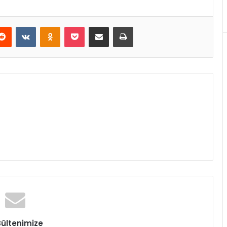
Reddit
VKontakte
Odnoklassniki
Pocket
E-Posta ile paylaş
Yazdır
Bültenimize