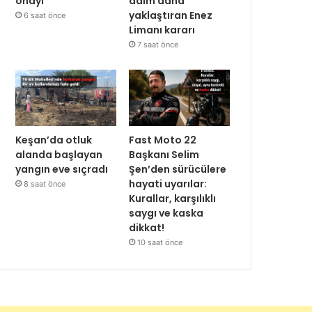
onayı
adım daha
yaklaştıran Enez
6 saat önce
Limanı kararı
7 saat önce
Keşan’da otluk
Fast Moto 22
alanda başlayan
Başkanı Selim
yangın eve sıçradı
Şen’den sürücülere
hayati uyarılar:
8 saat önce
Kurallar, karşılıklı
saygı ve kaska
dikkat!
10 saat önce