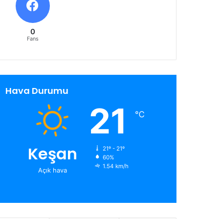
0
Fans
Hava Durumu
21
℃
Keşan
21º - 21º
60%
1.54 km/h
Açık hava