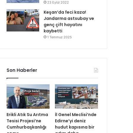
23 Eylül 2022
Keşan’da feci kaza!
Jandarma astsubay ve
genç çift hayatını
kaybetti
1 Temmuz 2025
Son Haberler
Erikli Atık Su Arıtma
İl Genel Meclisi’nde
Tesisi Projesi’ne
Edirne’yi deniz
Cumhurbaşkanlığı
hudut kapısına bir