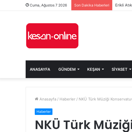
Erikli At
Cuma, Ağustos 7 2026
Son Dakika Haberleri
ANASAYFA
GÜNDEM
KEŞAN
SIYASET
Anasayfa
/
Haberler
/
NKÜ Türk Müziği Konservatuv
Haberler
NKÜ Türk Müziğ