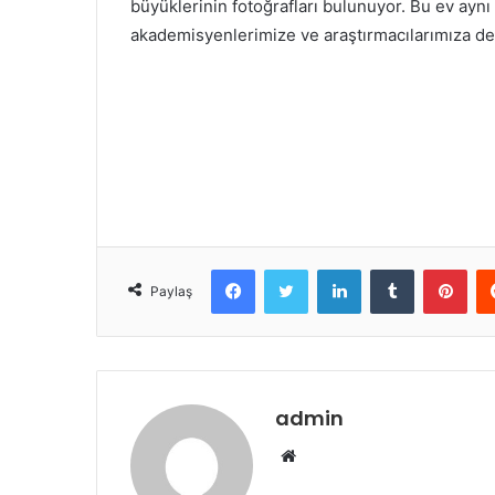
büyüklerinin fotoğrafları bulunuyor. Bu ev ay
akademisyenlerimize ve araştırmacılarımıza de
Facebook
Twitter
LinkedIn
Tumblr
Pint
Paylaş
admin
Web
sitesi