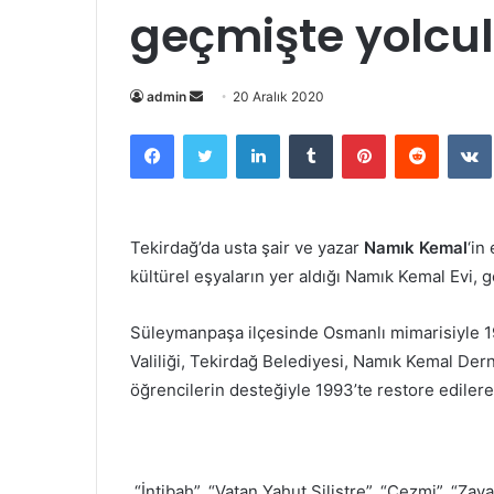
geçmişte yolcul
Bir
admin
20 Aralık 2020
e-
Facebook
Twitter
LinkedIn
Tumblr
Pinterest
Reddit
posta
göndermek
Tekirdağ’da usta şair ve yazar
Namık Kemal
‘in
kültürel eşyaların yer aldığı Namık Kemal Evi,
Süleymanpaşa ilçesinde Osmanlı mimarisiyle 19.
Valiliği, Tekirdağ Belediyesi, Namık Kemal Dern
öğrencilerin desteğiyle 1993’te restore edilerek
“İntibah”, “Vatan Yahut Silistre”, “Cezmi”, “Zava