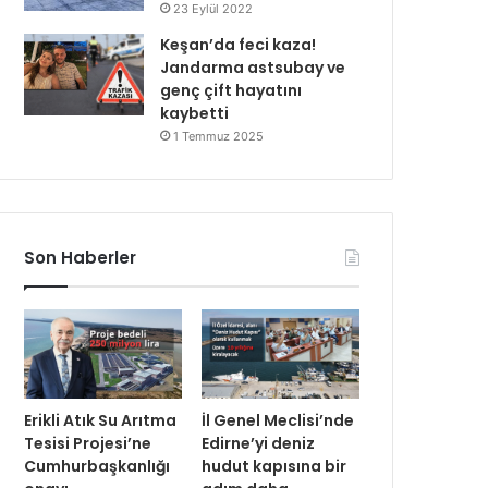
23 Eylül 2022
Keşan’da feci kaza!
Jandarma astsubay ve
genç çift hayatını
kaybetti
1 Temmuz 2025
Son Haberler
Erikli Atık Su Arıtma
İl Genel Meclisi’nde
Tesisi Projesi’ne
Edirne’yi deniz
Cumhurbaşkanlığı
hudut kapısına bir