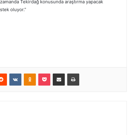
nı zamanda Tekirdağ konusunda araştırma yapacak
stek oluyor.”
erest
Reddit
VKontakte
Odnoklassniki
Pocket
E-Posta ile paylaş
Yazdır