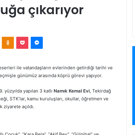
uğa çıkarıyor
VKontakte
Odnoklassniki
Pocket
Messenger
 eserleri ile vatandaşların evlerinden getirdiği tarihi ve
 geçmişle günümüz arasında köprü görevi yapıyor.
 yüzyılda yapılan 3 katlı
Namık Kemal Evi
, Tekirdağ
eği, STK’lar, kamu kuruluşları, okullar, öğretmen ve
 ziyarete açıldı.
llı Çocuk”, “Kara Bela”, “Akif Bey”, “Gülnihal” ve