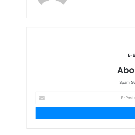
E-
Abo
Spam Gö
E-
Posta
adresinizi
giriniz