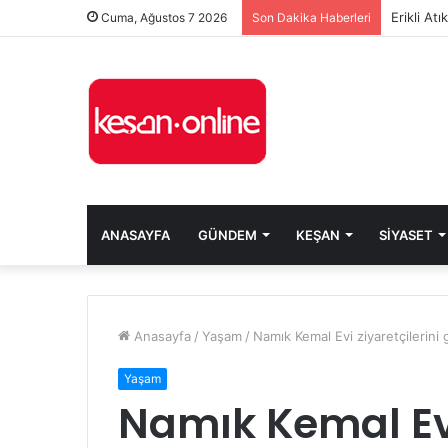
Erikli At
Cuma, Ağustos 7 2026
Son Dakika Haberleri
ANASAYFA
GÜNDEM
KEŞAN
SIYASET
Anasayfa
/
Yaşam
/
Namık Kemal Evi ziyaretçilerini
Yaşam
Namık Kemal Evi