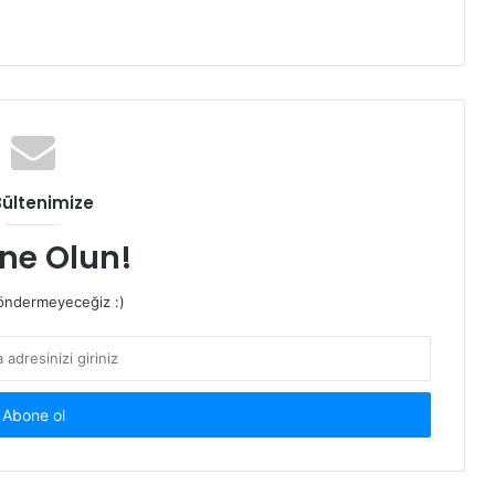
Bültenimize
ne Olun!
ndermeyeceğiz :)