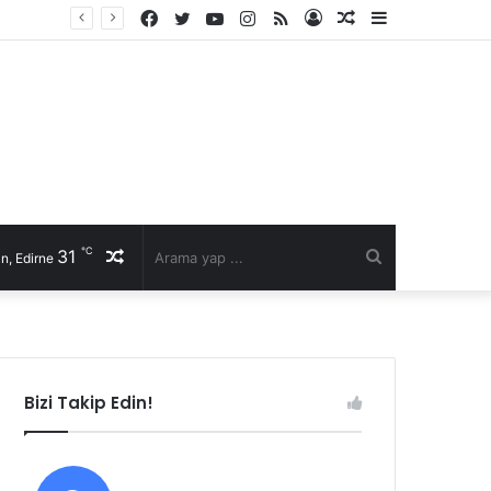
Facebook
Twitter
YouTube
Instagram
RSS
Kayıt
Rastgele
Kenar
Ol
Makale
Bölmesi
℃
31
Rastgele
Arama
n, Edirne
Makale
yap
...
Bizi Takip Edin!