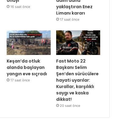
onayı
adım daha
yaklaştıran Enez
16 saat önce
Limanı kararı
17 saat önce
Keşan’da otluk
Fast Moto 22
alanda başlayan
Başkanı Selim
yangın eve sıçradı
Şen’den sürücülere
hayati uyarılar:
17 saat önce
Kurallar, karşılıklı
saygı ve kaska
dikkat!
20 saat önce