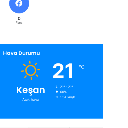
0
Fans
Hava Durumu
21
℃
Keşan
21º - 21º
60%
1.54 km/h
Açık hava