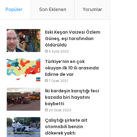
Popüler
Son Eklenen
Yorumlar
Eski Keşan Vaizesi Özlem
Güneş, eşi tarafından
öldürüldü
5 Eylül 2020
Türkiye’nin en çok
okuyan ilk 10 ili arasında
Edirne de var
7 Ocak 2021
İki kardeşin karıştığı feci
kazada biri hayatını
kaybetti
20 Ocak 2023
Çalıştığı şirkete ait
otomobili benzin
dökerek yaktı