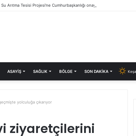
ık Su Arıtma Tesisi Projesi’ne Cumhurbaşkanlığı onayı
ASAYIŞ
SAĞLIK
BÖLGE
SON DAKIKA
Keşa
 geçmişte yolculuğa çıkarıyor
 ziyaretçilerini