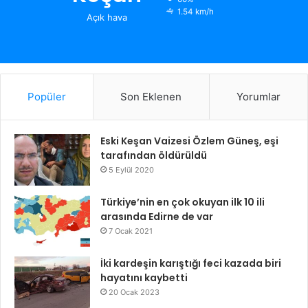
1.54 km/h
Açık hava
Popüler
Son Eklenen
Yorumlar
Eski Keşan Vaizesi Özlem Güneş, eşi
tarafından öldürüldü
5 Eylül 2020
Türkiye’nin en çok okuyan ilk 10 ili
arasında Edirne de var
7 Ocak 2021
İki kardeşin karıştığı feci kazada biri
hayatını kaybetti
20 Ocak 2023