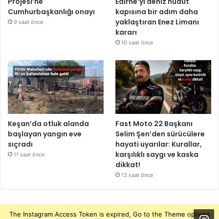
Projesi’ne
Edirne’yi deniz hudut
Cumhurbaşkanlığı onayı
kapısına bir adım daha
yaklaştıran Enez Limanı
9 saat önce
kararı
10 saat önce
Keşan’da otluk alanda
Fast Moto 22 Başkanı
başlayan yangın eve
Selim Şen’den sürücülere
sıçradı
hayati uyarılar: Kurallar,
karşılıklı saygı ve kaska
11 saat önce
dikkat!
13 saat önce
The Instagram Access Token is expired, Go to the Theme options