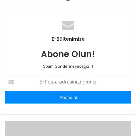
e
b
s
i
t
E-Bültenimize
e
s
Abone Olun!
i
Spam Göndermeyeceğiz :)
E
-
P
o
s
t
a
a
d