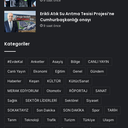
9 saat önce
Erikli Atık Su Arıtma Tesisi Projesi’ne
Cumhurbaşkanlığı onayı
9 saat önce
Kategoriler
#EvdeKal
Anketler
Asayiş
Bölge
CANLI YAYIN
Canlı Yayın
Ekonomi
Eğitim
Genel
Gündem
Haberler
Keşan
KÜLTÜR
Kültür/Sanat
MERAK EDİYORUM
Otomotiv
RÖPORTAJ
SANAT
Sağlık
SEKTÖR LİDERLERİ
Sektörel
Siyaset
SOKAKTAYIZ
Son Dakika
SON DAKİKA
Spor
TARİH
Tarım
Teknoloji
Trafik
Turizm
Türkiye
Ulaşım