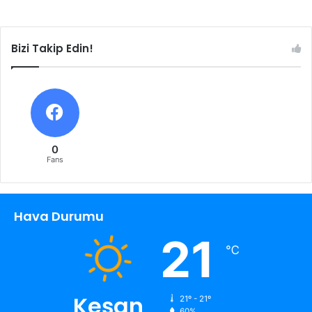
Bizi Takip Edin!
0
Fans
Hava Durumu
21
℃
Keşan
21º - 21º
60%