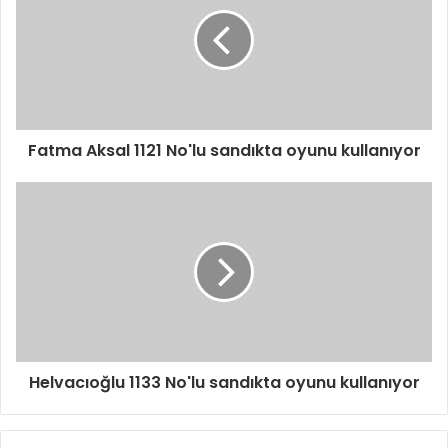
r
e
s
i
n
i
z
i
Fatma Aksal 1121 No'lu sandıkta oyunu kullanıyor
g
i
r
i
n
i
z
Helvacıoğlu 1133 No'lu sandıkta oyunu kullanıyor