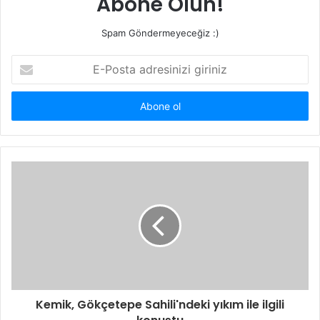
Abone Olun!
Spam Göndermeyeceğiz :)
E-
Posta
adresinizi
giriniz
Kemik, Gökçetepe Sahili'ndeki yıkım ile ilgili