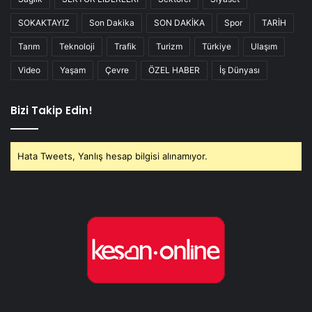
SOKAKTAYIZ
Son Dakika
SON DAKİKA
Spor
TARİH
Tarım
Teknoloji
Trafik
Turizm
Türkiye
Ulaşım
Video
Yaşam
Çevre
ÖZEL HABER
İş Dünyası
Bizi Takip Edin!
Hata Tweets, Yanlış hesap bilgisi alınamıyor.