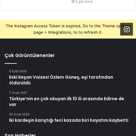
2 gün önce
The Instagram Access Token is expired, Go to the Theme options
page > Integrations, to to refresh it.
Çok Görüntülenenler
5 Eylül 2020
Eski Keşan Vaizesi Özlem Güneş, eşi tarafından
öldürüldü
7 Ocak 2021
Türkiye’nin en çok okuyan ilk 10 ili arasında Edirne de
var
20 Ocak 2023
İki kardeşin karıştığı feci kazada biri hayatını kaybetti
Son Haberler