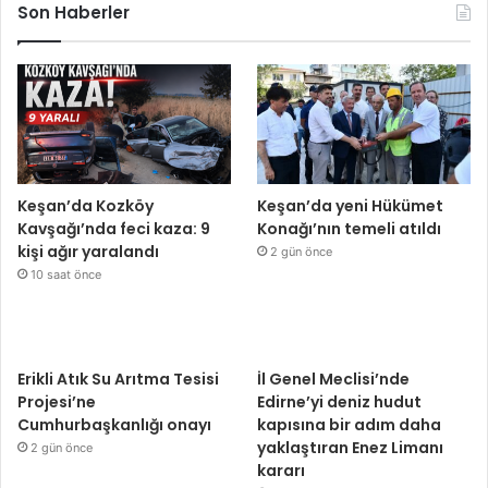
Son Haberler
Keşan’da Kozköy
Keşan’da yeni Hükümet
Kavşağı’nda feci kaza: 9
Konağı’nın temeli atıldı
kişi ağır yaralandı
2 gün önce
10 saat önce
Erikli Atık Su Arıtma Tesisi
İl Genel Meclisi’nde
Projesi’ne
Edirne’yi deniz hudut
Cumhurbaşkanlığı onayı
kapısına bir adım daha
yaklaştıran Enez Limanı
2 gün önce
kararı