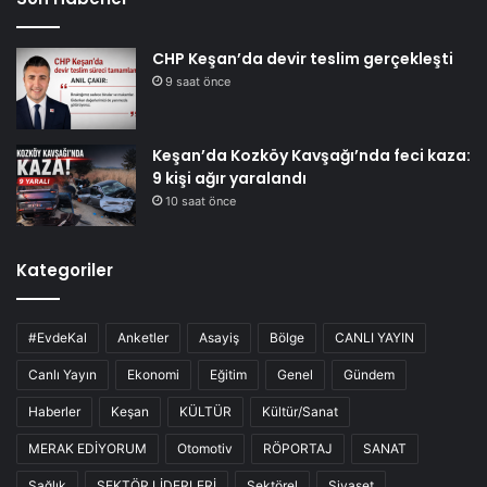
CHP Keşan’da devir teslim gerçekleşti
9 saat önce
Keşan’da Kozköy Kavşağı’nda feci kaza:
9 kişi ağır yaralandı
10 saat önce
Kategoriler
#EvdeKal
Anketler
Asayiş
Bölge
CANLI YAYIN
Canlı Yayın
Ekonomi
Eğitim
Genel
Gündem
Haberler
Keşan
KÜLTÜR
Kültür/Sanat
MERAK EDİYORUM
Otomotiv
RÖPORTAJ
SANAT
Sağlık
SEKTÖR LİDERLERİ
Sektörel
Siyaset