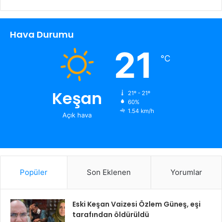
Hava Durumu
21
℃
Keşan
21º - 21º
60%
1.54 km/h
Açık hava
Popüler
Son Eklenen
Yorumlar
Eski Keşan Vaizesi Özlem Güneş, eşi
tarafından öldürüldü