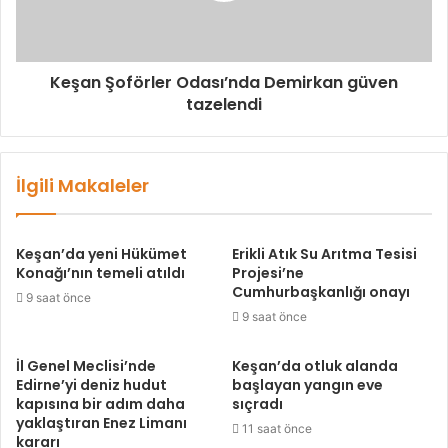
Keşan Şoförler Odası’nda Demirkan güven
tazelendi
İlgili Makaleler
Keşan’da yeni Hükümet
Erikli Atık Su Arıtma Tesisi
Konağı’nın temeli atıldı
Projesi’ne
Cumhurbaşkanlığı onayı
9 saat önce
9 saat önce
İl Genel Meclisi’nde
Keşan’da otluk alanda
Edirne’yi deniz hudut
başlayan yangın eve
kapısına bir adım daha
sıçradı
yaklaştıran Enez Limanı
11 saat önce
kararı