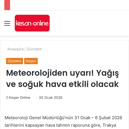
Menü
A
y
...
Anasayfa
/
Gündem
Gündem
Keşan
Meteorolojiden uyarı! Yağış
ve soğuk hava etkili olacak
Bir
Keşan Online
30 Ocak 2026
e-
posta
Meteoroloji Genel Müdürlüğü’nün 31 Ocak – 6 Şubat 2026
göndermek
tarihlerini kapsayan hava tahmin raporuna göre, Trakya