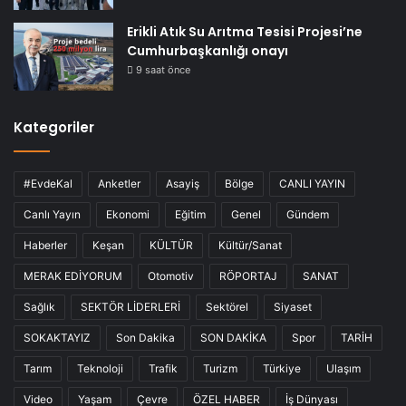
Erikli Atık Su Arıtma Tesisi Projesi’ne
Cumhurbaşkanlığı onayı
9 saat önce
Kategoriler
#EvdeKal
Anketler
Asayiş
Bölge
CANLI YAYIN
Canlı Yayın
Ekonomi
Eğitim
Genel
Gündem
Haberler
Keşan
KÜLTÜR
Kültür/Sanat
MERAK EDİYORUM
Otomotiv
RÖPORTAJ
SANAT
Sağlık
SEKTÖR LİDERLERİ
Sektörel
Siyaset
SOKAKTAYIZ
Son Dakika
SON DAKİKA
Spor
TARİH
Tarım
Teknoloji
Trafik
Turizm
Türkiye
Ulaşım
Video
Yaşam
Çevre
ÖZEL HABER
İş Dünyası