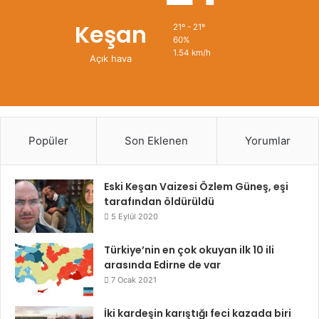
Keşan
21º - 21º
60%
1.54 km/h
Açık hava
Popüler
Son Eklenen
Yorumlar
Eski Keşan Vaizesi Özlem Güneş, eşi
tarafından öldürüldü
5 Eylül 2020
Türkiye’nin en çok okuyan ilk 10 ili
arasında Edirne de var
7 Ocak 2021
İki kardeşin karıştığı feci kazada biri