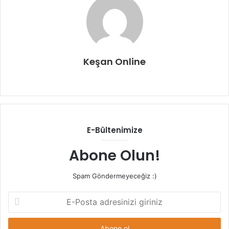
Keşan Online
Web
sitesi
E-Bültenimize
Abone Olun!
Spam Göndermeyeceğiz :)
E-
Posta
adresinizi
giriniz