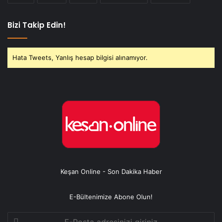
Bizi Takip Edin!
Hata Tweets, Yanlış hesap bilgisi alınamıyor.
Keşan Online - Son Dakika Haber
E-Bültenimize Abone Olun!
E-