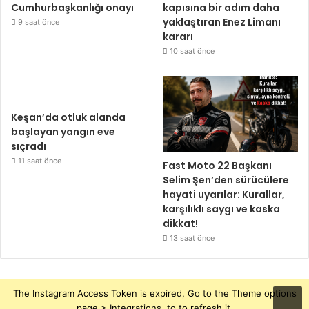
Cumhurbaşkanlığı onayı
kapısına bir adım daha
yaklaştıran Enez Limanı
9 saat önce
kararı
10 saat önce
Keşan’da otluk alanda
başlayan yangın eve
sıçradı
11 saat önce
Fast Moto 22 Başkanı
Selim Şen’den sürücülere
hayati uyarılar: Kurallar,
karşılıklı saygı ve kaska
dikkat!
13 saat önce
The Instagram Access Token is expired, Go to the Theme options
page > Integrations, to to refresh it.