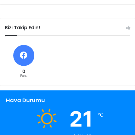
Bizi Takip Edin!
0
Fans
Hava Durumu
21
℃