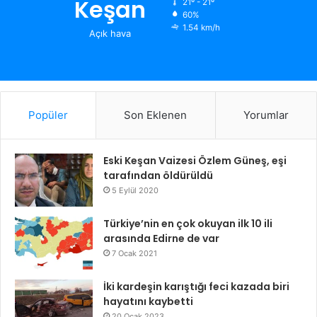
Keşan
21º - 21º
60%
1.54 km/h
Açık hava
Popüler
Son Eklenen
Yorumlar
Eski Keşan Vaizesi Özlem Güneş, eşi
tarafından öldürüldü
5 Eylül 2020
Türkiye’nin en çok okuyan ilk 10 ili
arasında Edirne de var
7 Ocak 2021
İki kardeşin karıştığı feci kazada biri
hayatını kaybetti
20 Ocak 2023