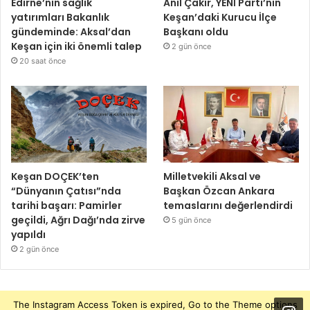
Edirne’nin sağlık
Anıl Çakır, YENİ Parti’nin
yatırımları Bakanlık
Keşan’daki Kurucu İlçe
gündeminde: Aksal’dan
Başkanı oldu
Keşan için iki önemli talep
2 gün önce
20 saat önce
Keşan DOÇEK’ten
Milletvekili Aksal ve
“Dünyanın Çatısı”nda
Başkan Özcan Ankara
tarihi başarı: Pamirler
temaslarını değerlendirdi
geçildi, Ağrı Dağı’nda zirve
5 gün önce
yapıldı
2 gün önce
The Instagram Access Token is expired, Go to the Theme options