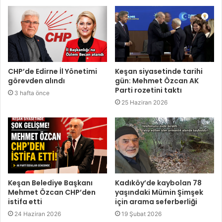
CHP’de Edirne İl Yönetimi
Keşan siyasetinde tarihi
görevden alındı
gün: Mehmet Özcan AK
Parti rozetini taktı
3 hafta önce
25 Haziran 2026
Keşan Belediye Başkanı
Kadıköy’de kaybolan 78
Mehmet Özcan CHP’den
yaşındaki Mümin Şimşek
istifa etti
için arama seferberliği
24 Haziran 2026
19 Şubat 2026