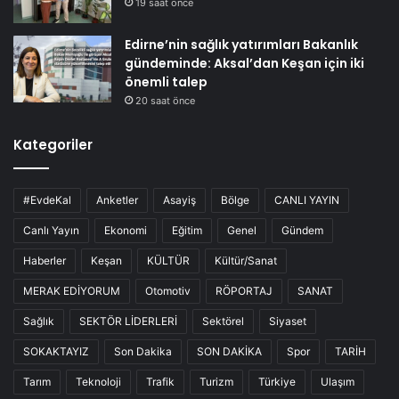
19 saat önce
Edirne’nin sağlık yatırımları Bakanlık
gündeminde: Aksal’dan Keşan için iki
önemli talep
20 saat önce
Kategoriler
#EvdeKal
Anketler
Asayiş
Bölge
CANLI YAYIN
Canlı Yayın
Ekonomi
Eğitim
Genel
Gündem
Haberler
Keşan
KÜLTÜR
Kültür/Sanat
MERAK EDİYORUM
Otomotiv
RÖPORTAJ
SANAT
Sağlık
SEKTÖR LİDERLERİ
Sektörel
Siyaset
SOKAKTAYIZ
Son Dakika
SON DAKİKA
Spor
TARİH
Tarım
Teknoloji
Trafik
Turizm
Türkiye
Ulaşım