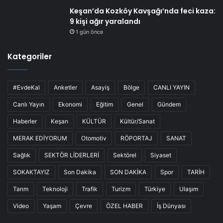
Keşan’da Kozköy Kavşağı’nda feci kaza:
9 kişi ağır yaralandı
1 gün önce
Kategoriler
#EvdeKal
Anketler
Asayiş
Bölge
CANLI YAYIN
Canlı Yayın
Ekonomi
Eğitim
Genel
Gündem
Haberler
Keşan
KÜLTÜR
Kültür/Sanat
MERAK EDİYORUM
Otomotiv
RÖPORTAJ
SANAT
Sağlık
SEKTÖR LİDERLERİ
Sektörel
Siyaset
SOKAKTAYIZ
Son Dakika
SON DAKİKA
Spor
TARİH
Tarım
Teknoloji
Trafik
Turizm
Türkiye
Ulaşım
Video
Yaşam
Çevre
ÖZEL HABER
İş Dünyası