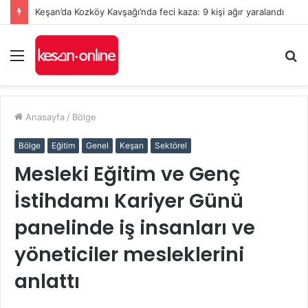
Keşan’da Kozköy Kavşağı’nda feci kaza: 9 kişi ağır yaralandı
Menü
A
y
...
Anasayfa
/
Bölge
Bölge
Eğitim
Genel
Keşan
Sektörel
Mesleki Eğitim ve Genç
İstihdamı Kariyer Günü
panelinde iş insanları ve
yöneticiler mesleklerini
anlattı