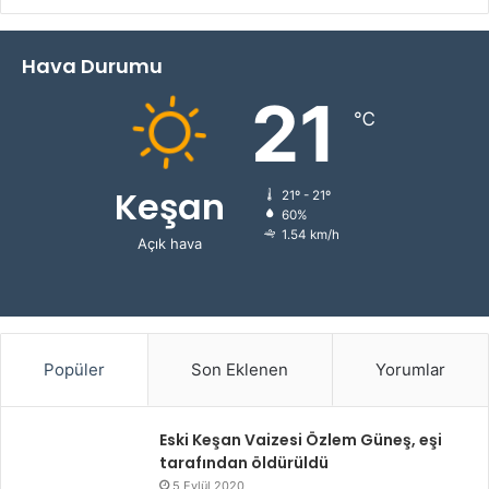
Hava Durumu
21
℃
Keşan
21º - 21º
60%
1.54 km/h
Açık hava
Popüler
Son Eklenen
Yorumlar
Eski Keşan Vaizesi Özlem Güneş, eşi
tarafından öldürüldü
5 Eylül 2020