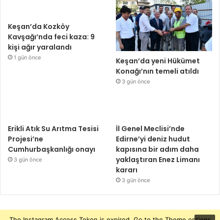
Keşan’da Kozköy
Kavşağı’nda feci kaza: 9
kişi ağır yaralandı
1 gün önce
Keşan’da yeni Hükümet
Konağı’nın temeli atıldı
3 gün önce
Erikli Atık Su Arıtma Tesisi
İl Genel Meclisi’nde
Projesi’ne
Edirne’yi deniz hudut
Cumhurbaşkanlığı onayı
kapısına bir adım daha
yaklaştıran Enez Limanı
3 gün önce
kararı
3 gün önce
The Instagram Access Token is expired, Go to the Theme options