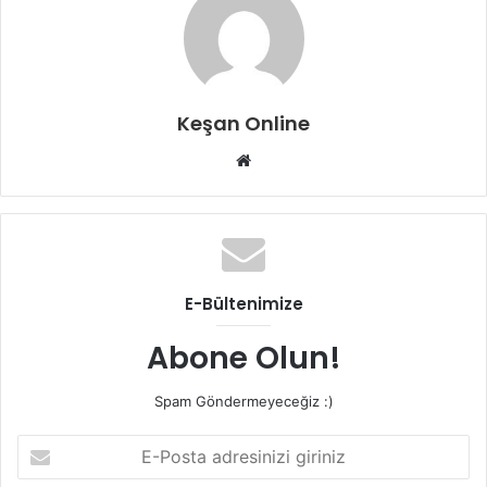
Keşan Online
Web
sitesi
E-Bültenimize
Abone Olun!
Spam Göndermeyeceğiz :)
E-
Posta