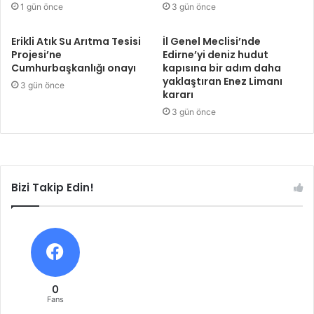
1 gün önce
3 gün önce
Erikli Atık Su Arıtma Tesisi
İl Genel Meclisi’nde
Projesi’ne
Edirne’yi deniz hudut
Cumhurbaşkanlığı onayı
kapısına bir adım daha
yaklaştıran Enez Limanı
3 gün önce
kararı
3 gün önce
Bizi Takip Edin!
0
Fans