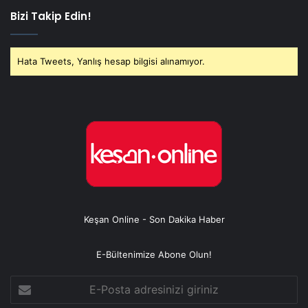
Bizi Takip Edin!
Hata Tweets, Yanlış hesap bilgisi alınamıyor.
Keşan Online - Son Dakika Haber
E-Bültenimize Abone Olun!
E-
Posta