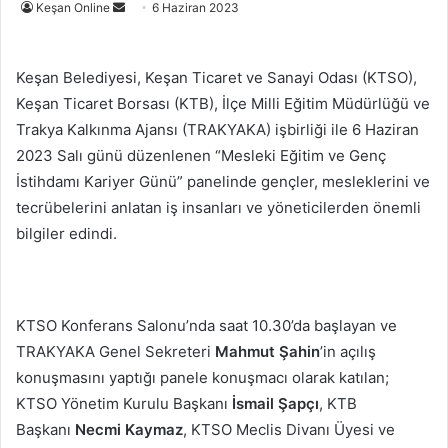
Bir
Keşan Online
6 Haziran 2023
e-
posta
Keşan Belediyesi, Keşan Ticaret ve Sanayi Odası (KTSO),
göndermek
Keşan Ticaret Borsası (KTB), İlçe Milli Eğitim Müdürlüğü ve
Trakya Kalkınma Ajansı (TRAKYAKA) işbirliği ile 6 Haziran
2023 Salı günü düzenlenen “Mesleki Eğitim ve Genç
İstihdamı Kariyer Günü” panelinde gençler, mesleklerini ve
tecrübelerini anlatan iş insanları ve yöneticilerden önemli
bilgiler edindi.
KTSO Konferans Salonu’nda saat 10.30’da başlayan ve
TRAKYAKA Genel Sekreteri
Mahmut Şahin
’in açılış
konuşmasını yaptığı panele konuşmacı olarak katılan;
KTSO Yönetim Kurulu Başkanı
İsmail Şapçı
, KTB
Başkanı
Necmi Kaymaz
, KTSO Meclis Divanı Üyesi ve