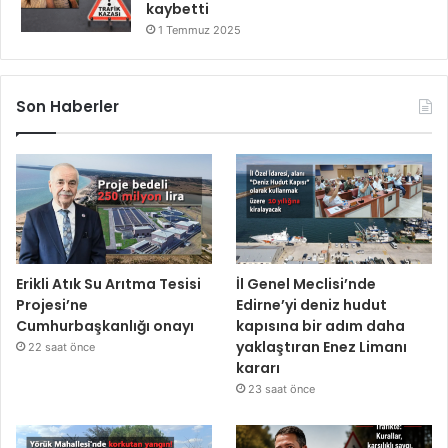
kaybetti
1 Temmuz 2025
Son Haberler
Erikli Atık Su Arıtma Tesisi
İl Genel Meclisi’nde
Projesi’ne
Edirne’yi deniz hudut
Cumhurbaşkanlığı onayı
kapısına bir adım daha
yaklaştıran Enez Limanı
22 saat önce
kararı
23 saat önce