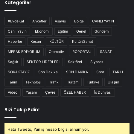
Kategoriler
#EvdeKal
Anketler
Asayiş
Bölge
CANLI YAYIN
Canlı Yayın
Ekonomi
Eğitim
Genel
Gündem
Haberler
Keşan
KÜLTÜR
Kültür/Sanat
MERAK EDİYORUM
Otomotiv
RÖPORTAJ
SANAT
Sağlık
SEKTÖR LİDERLERİ
Sektörel
Siyaset
SOKAKTAYIZ
Son Dakika
SON DAKİKA
Spor
TARİH
Tarım
Teknoloji
Trafik
Turizm
Türkiye
Ulaşım
Video
Yaşam
Çevre
ÖZEL HABER
İş Dünyası
Bizi Takip Edin!
Hata Tweets, Yanlış hesap bilgisi alınamıyor.