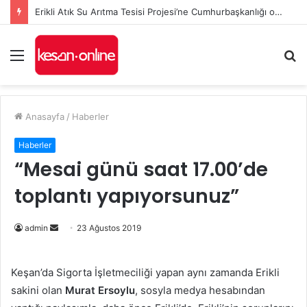
Erikli Atık Su Arıtma Tesisi Projesi’ne Cumhurbaşkanlığı onayı
Menü
A
y
...
Anasayfa
/
Haberler
Haberler
“Mesai günü saat 17.00’de
toplantı yapıyorsunuz”
Bir
admin
23 Ağustos 2019
e-
posta
Keşan’da Sigorta İşletmeciliği yapan aynı zamanda Erikli
göndermek
sakini olan
Murat Ersoylu
, sosyla medya hesabından