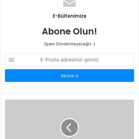
E-Bültenimize
Abone Olun!
Spam Göndermeyeceğiz :)
E-
Posta
adresinizi
giriniz