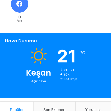
0
Fans
Hava Durumu
21
℃
Keşan
21º - 21º
60%
1.54 km/h
Açık hava
Popüler
Son Eklenen
Yorumlar