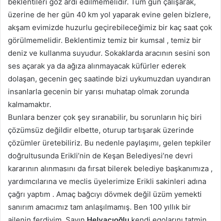
beklentileri göz ardı edilmemelidir. Tüm gün çalışarak,
üzerine de her gün 40 km yol yaparak evine gelen bizlere,
akşam evimizde huzurlu geçirebileceğimiz bir kaç saat çok
görülmemelidir. Beklentimiz temiz bir kumsal , temiz bir
deniz ve kullanma suyudur. Sokaklarda aracının sesini son
ses açarak ya da ağıza alınmayacak küfürler ederek
dolaşan, gecenin geç saatinde bizi uykumuzdan uyandıran
insanlarla gecenin bir yarısı muhatap olmak zorunda
kalmamaktır.
Bunlara benzer çok şey sıranabilir, bu sorunların hiç biri
çözümsüz değildir elbette, oturup tartışarak üzerinde
çözümler üretebiliriz. Bu nedenle paylaşımı, gelen tepkiler
doğrultusunda Erikli’nin de Keşan Belediyesi’ne devri
kararının alınmasını da fırsat bilerek belediye başkanımıza ,
yardımcılarına ve meclis üyelerimize Erikli sakinleri adına
çağrı yaptım . Amaç bağcıyı dövmek değil üzüm yemekti
sanırım amacımız tam anlaşılmamış. Ben 100 yıllık bir
ailenin ferdiyim. Sayın
Helvacıoğlu
kendi egolarını tatmin