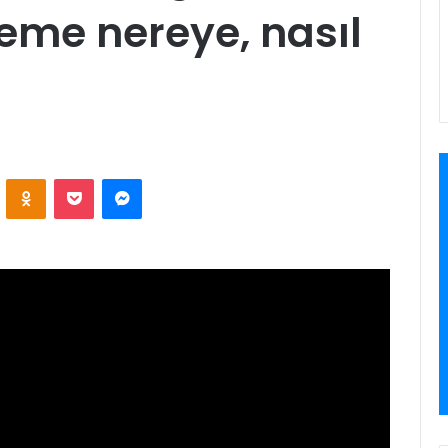
deme nereye, nasıl
ontakte
Odnoklassniki
Pocket
Messenger