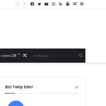
Facebook
Twitter
YouTube
Instagram
RSS
Kayıt
Rastgele
Kenar
İl Genel Meclisi’nde Edirne’yi deniz hudut kapısına bir adım daha yaklaştıran Enez Limanı kararı
Ol
Makale
Bölmesi
℃
28
Rastgele
Arama
, Edirne
Makale
yap
...
Bizi Takip Edin!