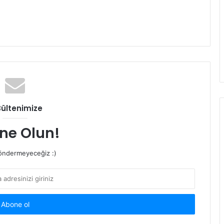
Bültenimize
ne Olun!
ndermeyeceğiz :)