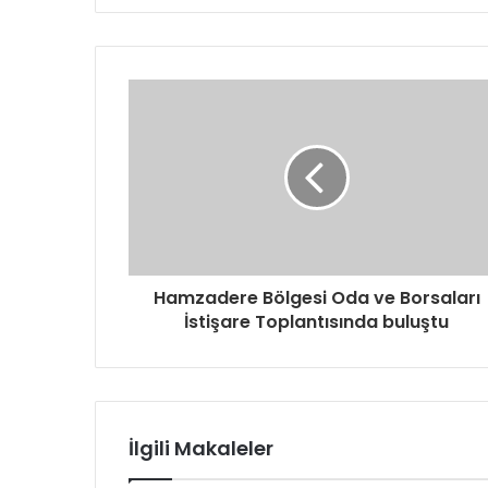
t
a
a
d
r
e
s
i
n
i
z
i
g
Hamzadere Bölgesi Oda ve Borsaları
i
İstişare Toplantısında buluştu
r
i
n
i
z
İlgili Makaleler