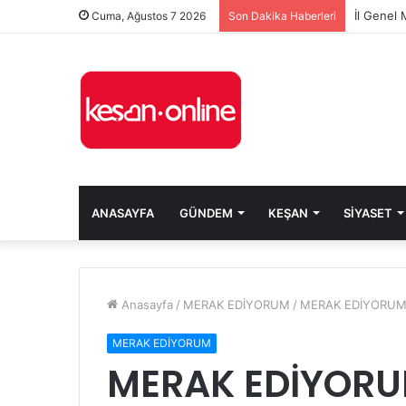
Cuma, Ağustos 7 2026
Son Dakika Haberleri
ANASAYFA
GÜNDEM
KEŞAN
SIYASET
Anasayfa
/
MERAK EDİYORUM
/
MERAK EDİYORUM: “K
MERAK EDİYORUM
MERAK EDİYORUM: