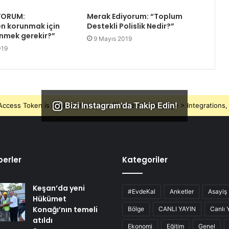
YORUM:
Merak Ediyorum: “Toplum
n korunmak için
Destekli Polislik Nedir?”
enmek gerekir?”
9 Mayıs 2019
019
Bizi Instagram'da Takip Edin!
ccess Token is expired, Go to the Theme options page > Integrations, t
erler
Kategoriler
Keşan’da yeni
#EvdeKal
Anketler
Asayiş
Hükümet
Konağı’nın temeli
Bölge
CANLI YAYIN
Canlı 
atıldı
Ekonomi
Eğitim
Genel