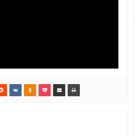
Reddit
VKontakte
Odnoklassniki
Pocket
E-Posta ile paylaş
Yazdır