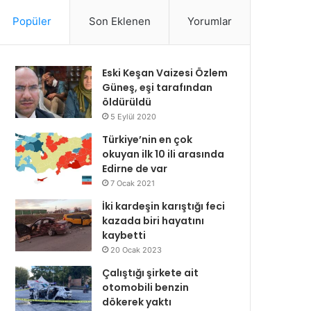
Popüler
Son Eklenen
Yorumlar
Eski Keşan Vaizesi Özlem
Güneş, eşi tarafından
öldürüldü
5 Eylül 2020
Türkiye’nin en çok
okuyan ilk 10 ili arasında
Edirne de var
7 Ocak 2021
İki kardeşin karıştığı feci
kazada biri hayatını
kaybetti
20 Ocak 2023
Çalıştığı şirkete ait
otomobili benzin
dökerek yaktı