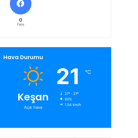
0
Fans
Hava Durumu
21
℃
Keşan
21º - 21º
60%
1.54 km/h
Açık hava