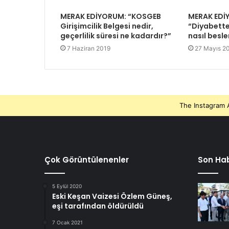
MERAK EDİYORUM: “KOSGEB
MERAK EDİ
Girişimcilik Belgesi nedir,
“Diyabette
geçerlilik süresi ne kadardır?”
nasıl besl
7 Haziran 2019
27 Mayıs 2
The Instagram A
Çok Görüntülenenler
Son Hab
5 Eylül 2020
Eski Keşan Vaizesi Özlem Güneş,
eşi tarafından öldürüldü
7 Ocak 2021