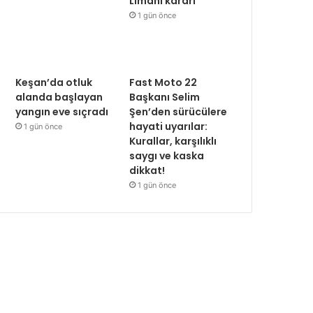
Limanı kararı
1 gün önce
Keşan’da otluk
Fast Moto 22
alanda başlayan
Başkanı Selim
yangın eve sıçradı
Şen’den sürücülere
hayati uyarılar:
1 gün önce
Kurallar, karşılıklı
saygı ve kaska
dikkat!
1 gün önce