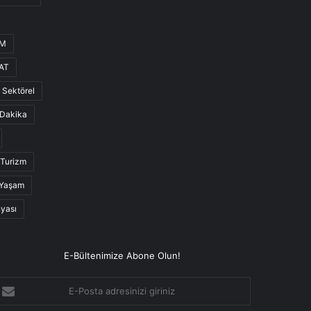
UM
AT
Sektörel
Dakika
Turizm
Yaşam
nyası
E-Bültenimize Abone Olun!
-
osta