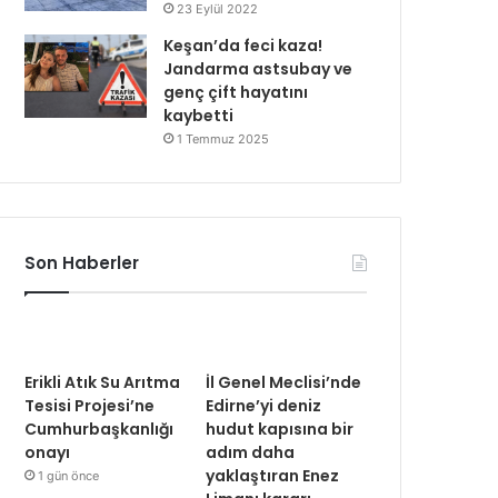
23 Eylül 2022
Keşan’da feci kaza!
Jandarma astsubay ve
genç çift hayatını
kaybetti
1 Temmuz 2025
Son Haberler
Erikli Atık Su Arıtma
İl Genel Meclisi’nde
Tesisi Projesi’ne
Edirne’yi deniz
Cumhurbaşkanlığı
hudut kapısına bir
onayı
adım daha
yaklaştıran Enez
1 gün önce