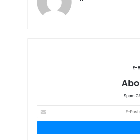
e
b
s
i
t
e
s
i
E-
Abo
Spam Gö
E
-
P
o
s