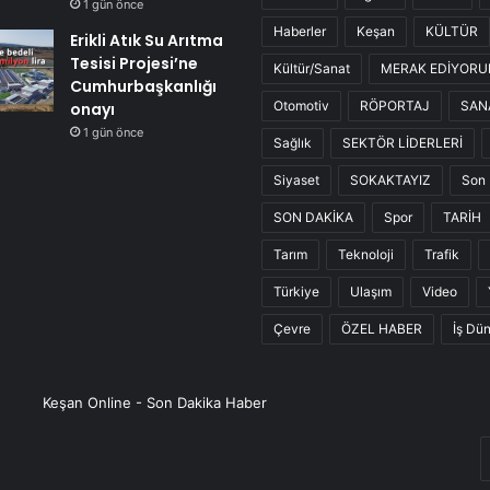
1 gün önce
Haberler
Keşan
KÜLTÜR
Erikli Atık Su Arıtma
Tesisi Projesi’ne
Kültür/Sanat
MERAK EDİYOR
Cumhurbaşkanlığı
Otomotiv
RÖPORTAJ
SAN
onayı
1 gün önce
Sağlık
SEKTÖR LİDERLERİ
Siyaset
SOKAKTAYIZ
Son 
SON DAKİKA
Spor
TARİH
Tarım
Teknoloji
Trafik
Türkiye
Ulaşım
Video
Çevre
ÖZEL HABER
İş Dü
Keşan Online - Son Dakika Haber
E
P