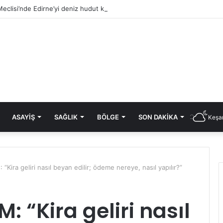
ASAYIŞ
SAĞLIK
BÖLGE
SON DAKIKA
Keşan
ira geliri nasıl beyan edilir; ödeme nereye, nasıl yapılır?”
 “Kira geliri nasıl