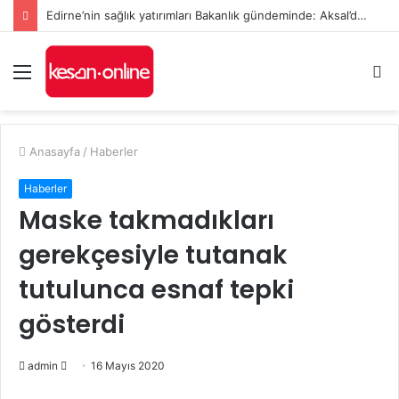
Edirne’nin sağlık yatırımları Bakanlık gündeminde: Aksal’dan Keşan için iki önemli talep
Menü
A
y
...
Anasayfa
/
Haberler
Haberler
Maske takmadıkları
gerekçesiyle tutanak
tutulunca esnaf tepki
gösterdi
Bir
admin
16 Mayıs 2020
e-