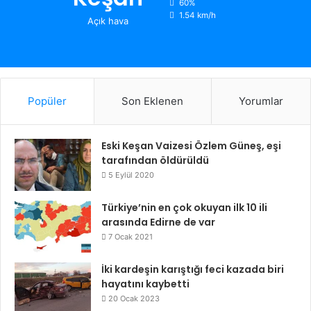
60%
1.54 km/h
Açık hava
Popüler
Son Eklenen
Yorumlar
Eski Keşan Vaizesi Özlem Güneş, eşi
tarafından öldürüldü
5 Eylül 2020
Türkiye’nin en çok okuyan ilk 10 ili
arasında Edirne de var
7 Ocak 2021
İki kardeşin karıştığı feci kazada biri
hayatını kaybetti
20 Ocak 2023