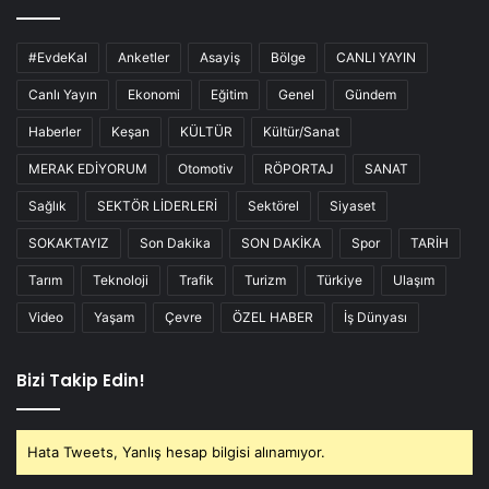
#EvdeKal
Anketler
Asayiş
Bölge
CANLI YAYIN
Canlı Yayın
Ekonomi
Eğitim
Genel
Gündem
Haberler
Keşan
KÜLTÜR
Kültür/Sanat
MERAK EDİYORUM
Otomotiv
RÖPORTAJ
SANAT
Sağlık
SEKTÖR LİDERLERİ
Sektörel
Siyaset
SOKAKTAYIZ
Son Dakika
SON DAKİKA
Spor
TARİH
Tarım
Teknoloji
Trafik
Turizm
Türkiye
Ulaşım
Video
Yaşam
Çevre
ÖZEL HABER
İş Dünyası
Bizi Takip Edin!
Hata Tweets, Yanlış hesap bilgisi alınamıyor.