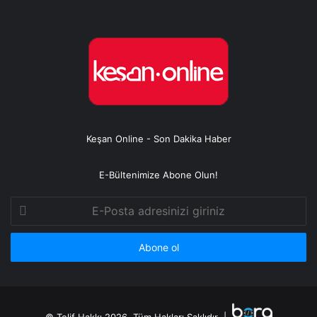
Keşan Online - Son Dakika Haber
E-Bültenimize Abone Olun!
E-
Posta
adresinizi
giriniz
© Telif Hakkı 2026, Tüm Hakları Saklıdır |