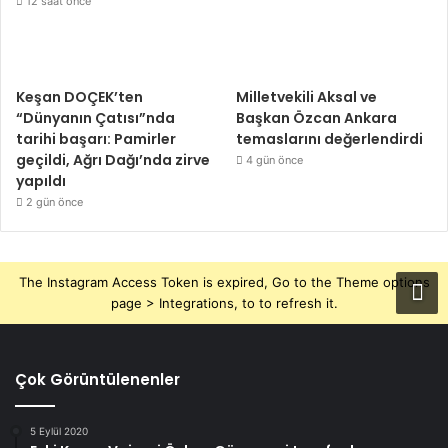
12 saat önce
Keşan DOÇEK’ten
Milletvekili Aksal ve
“Dünyanın Çatısı”nda
Başkan Özcan Ankara
tarihi başarı: Pamirler
temaslarını değerlendirdi
geçildi, Ağrı Dağı’nda zirve
4 gün önce
yapıldı
2 gün önce
The Instagram Access Token is expired, Go to the Theme options
page > Integrations, to to refresh it.
Çok Görüntülenenler
5 Eylül 2020