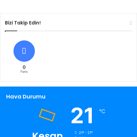
Bizi Takip Edin!
0
Fans
Hava Durumu
21
℃
Keşan
21º - 21º