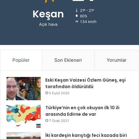
Keşan
21º - 21º
60%
1.54 km/h
Açık hava
Popüler
Son Eklenen
Yorumlar
Eski Keşan Vaizesi Özlem Güneş, eşi
tarafından öldürüldü
5 Eylül 2020
Türkiye’nin en çok okuyan ilk 10 ili
arasında Edirne de var
7 Ocak 2021
İki kardeşin karıştığı feci kazada biri