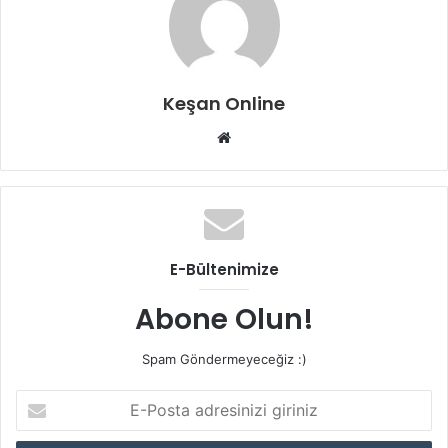
Keşan Online
Web
sitesi
E-Bültenimize
Abone Olun!
Spam Göndermeyeceğiz :)
E-
Posta
adresinizi