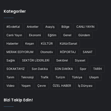
Kategoriler
#EvdeKal
Anketler
Asayiş
Bölge
CANLI YAYIN
Canlı Yayın
Ekonomi
Eğitim
Genel
Gündem
Haberler
Keşan
KÜLTÜR
Kültür/Sanat
MERAK EDİYORUM
Otomotiv
RÖPORTAJ
SANAT
Sağlık
SEKTÖR LİDERLERİ
Sektörel
Siyaset
SOKAKTAYIZ
Son Dakika
SON DAKİKA
Spor
TARİH
Tarım
Teknoloji
Trafik
Turizm
Türkiye
Ulaşım
Video
Yaşam
Çevre
ÖZEL HABER
İş Dünyası
Bizi Takip Edin!