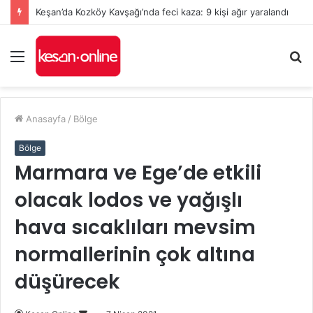
Keşan’da Kozköy Kavşağı’nda feci kaza: 9 kişi ağır yaralandı
Menü
A
y
...
Anasayfa
/
Bölge
Bölge
Marmara ve Ege’de etkili
olacak lodos ve yağışlı
hava sıcaklıları mevsim
normallerinin çok altına
düşürecek