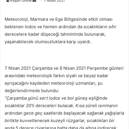
Bir
Keşan Online
7 Nisan 2021
e-
posta
Meteoroloji, Marmara ve Ege Bölgesinde etkili olması
göndermek
beklenen lodos ve hemen ardından da sıcaklıkların sıfır
derecelere kadar düşeceği tahmininde bulunarak,
yaşanabilecek olumsuzluklara karşı uyardı.
7 Nisan 2021 Çarşamba ve 8 Nisan 2021 Perşembe günleri
arasındaki meteorolojik farkın siyah ve beyaz kadar
ayrışacağını kaydeden meteoroloji uzmanları, şu
değerlendirmede bulundu:
“Çarşamba günü sert lodos ve bol güneş eşliğinde
sıcaklıklar 20’li dereceleri bulacak. Kısa süreli ısınmanın
ardından gece geç saatlerde başlayacak sağanak yağışlarla
birlikte kuvvetlenecek kuzeyli rüzgarlar, sıcaklıkları bir
anda 5 derece civarlarına hatta daha da altına indirecek.