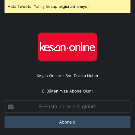
Hata Tweets, Yanlış hesap bilgisi alınamıyor.
Keşan Online - Son Dakika Haber
E-Bültenimize Abone Olun!
E-
Posta
adresinizi
giriniz