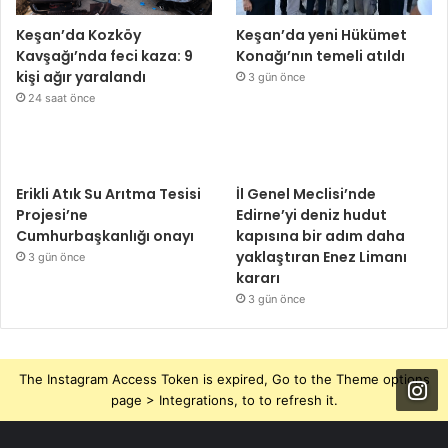
Keşan’da Kozköy
Keşan’da yeni Hükümet
Kavşağı’nda feci kaza: 9
Konağı’nın temeli atıldı
kişi ağır yaralandı
3 gün önce
24 saat önce
Erikli Atık Su Arıtma Tesisi
İl Genel Meclisi’nde
Projesi’ne
Edirne’yi deniz hudut
Cumhurbaşkanlığı onayı
kapısına bir adım daha
yaklaştıran Enez Limanı
3 gün önce
kararı
3 gün önce
The Instagram Access Token is expired, Go to the Theme options
page > Integrations, to to refresh it.