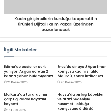
Kadın girişimcilerin kurduğu kooperatifin
ürünleri Dijital Tarım Pazarı üzerinden
pazarlanacak
İlgili Makaleler
Edirne’de besiciler dert
Enez’de cinayet! Apartman
yanıyor: Asgari ücretin 2
komşusu kadını silahla
katına çoban bulamıyoruz!
öldürdü, sonra intihar etti
21 Kasım 2025
20 Kasım 2025
Malkara’da tur aracının
Havsa’da bir kişi köpekler
çarptığı adam hayatını
ve arazi nedeniyle
kaybetti
husumetli olduğu
komşusunu öldürdü
15 Ekim 2025