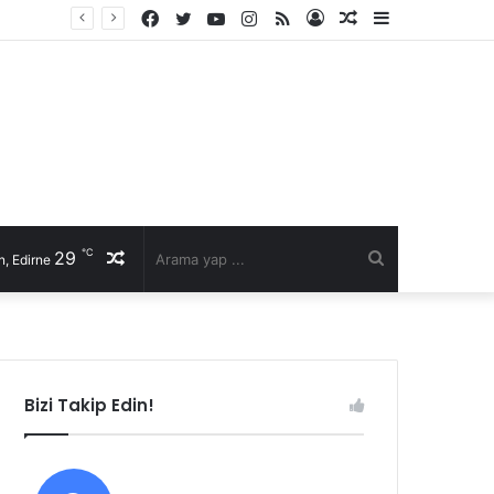
Facebook
Twitter
YouTube
Instagram
RSS
Kayıt
Rastgele
Kenar
Ol
Makale
Bölmesi
℃
29
Rastgele
Arama
, Edirne
Makale
yap
...
Bizi Takip Edin!