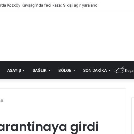
’da Kozköy Kavşağı’nda feci kaza: 9 kişi ağır yaralandı
ASAYIŞ
SAĞLIK
BÖLGE
SON DAKIKA
Keşan
di
rantinaya girdi