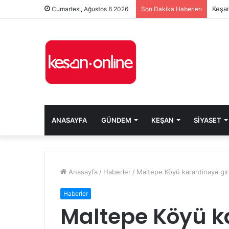
Keşan
Cumartesi, Ağustos 8 2026
Son Dakika Haberleri
ANASAYFA
GÜNDEM
KEŞAN
SIYASET
Anasayfa
/
Haberler
/
Maltepe Köyü karantinaya gir
Haberler
Maltepe Köyü ka