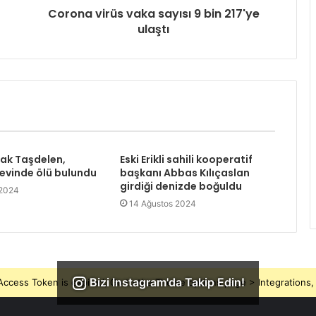
Corona virüs vaka sayısı 9 bin 217'ye
ulaştı
rak Taşdelen,
Eski Erikli sahili kooperatif
 evinde ölü bulundu
başkanı Abbas Kılıçaslan
girdiği denizde boğuldu
 2024
14 Ağustos 2024
Bizi Instagram'da Takip Edin!
ccess Token is expired, Go to the Theme options page > Integrations, t