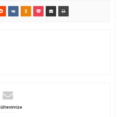
erest
Reddit
VKontakte
Odnoklassniki
Pocket
E-Posta ile paylaş
Yazdır
Bültenimize