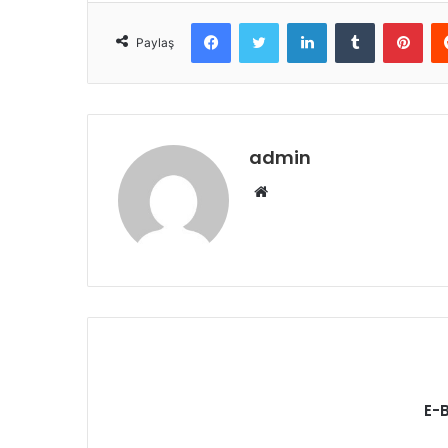
Facebook
Twitter
LinkedIn
Tumblr
Pint
Paylaş
admin
Web
sitesi
E-