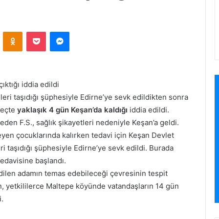
VKontakte
Odnoklassniki
Pocket
Messenger
ıktığı iddia edildi
eri taşıdığı şüphesiyle Edirne’ye sevk edildikten sonra
üreçte
yaklaşık 4 gün Keşan’da kaldığı
iddia edildi.
den F.S., sağlık şikayetleri nedeniyle Keşan’a geldi.
yen çocuklarında kalırken tedavi için Keşan Devlet
ri taşıdığı şüphesiyle Edirne’ye sevk edildi. Burada
tedavisine başlandı.
edilen adamın temas edebileceği çevresinin tespit
ken, yetkililerce Maltepe köyünde vatandaşların 14 gün
.