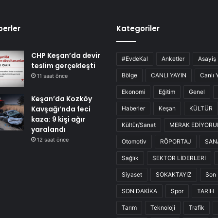
erler
Kategoriler
CHP Keşan’da devir
#EvdeKal
Anketler
Asayiş
teslim gerçekleşti
Bölge
CANLI YAYIN
Canlı 
11 saat önce
Ekonomi
Eğitim
Genel
Keşan’da Kozköy
Kavşağı’nda feci
Haberler
Keşan
KÜLTÜR
kaza: 9 kişi ağır
Kültür/Sanat
MERAK EDİYOR
yaralandı
12 saat önce
Otomotiv
RÖPORTAJ
SAN
Sağlık
SEKTÖR LİDERLERİ
Siyaset
SOKAKTAYIZ
Son 
SON DAKİKA
Spor
TARİH
Tarım
Teknoloji
Trafik