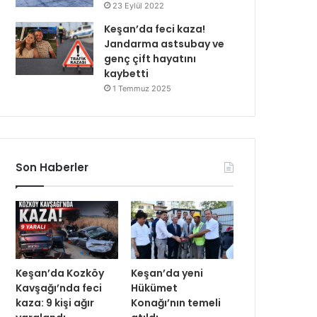
23 Eylül 2022
Keşan’da feci kaza!
Jandarma astsubay ve
genç çift hayatını
kaybetti
1 Temmuz 2025
Son Haberler
Keşan’da Kozköy
Keşan’da yeni
Kavşağı’nda feci
Hükümet
kaza: 9 kişi ağır
Konağı’nın temeli