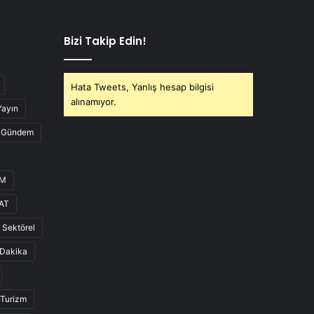
Bizi Takip Edin!
Hata Tweets, Yanlış hesap bilgisi
alınamıyor.
Yayın
Gündem
UM
AT
Sektörel
Dakika
Turizm