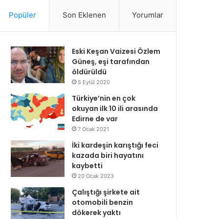
Popüler
Son Eklenen
Yorumlar
Eski Keşan Vaizesi Özlem
Güneş, eşi tarafından
öldürüldü
5 Eylül 2020
Türkiye’nin en çok
okuyan ilk 10 ili arasında
Edirne de var
7 Ocak 2021
İki kardeşin karıştığı feci
kazada biri hayatını
kaybetti
20 Ocak 2023
Çalıştığı şirkete ait
otomobili benzin
dökerek yaktı