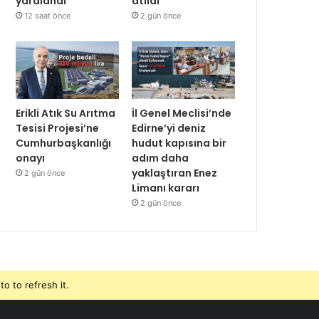
yaralandı
atıldı
12 saat önce
2 gün önce
Erikli Atık Su Arıtma
İl Genel Meclisi’nde
Tesisi Projesi’ne
Edirne’yi deniz
Cumhurbaşkanlığı
hudut kapısına bir
onayı
adım daha
yaklaştıran Enez
2 gün önce
Limanı kararı
2 gün önce
o to refresh it.