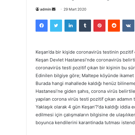
Bir
admin
29 Mart 2020
e-
Facebook
Twitter
LinkedIn
Tumblr
Pinterest
Reddit
posta
göndermek
Keşan’da bir kişide coronavirüs testinin pozitif ç
Keşan Devlet Hastanesi’nde coronavirüs belirtil
coronavirüs testi pozitif çıkan bir kişinin bu s
Edinilen bilgiye göre; Maltepe köyünde ikamet e
Burada hangi mahallede kaldığı henüz bilineme
Hastanesi’ne giden şahıs, corona virüs belirtile
yapılan corona virüs testi pozitif çıkan adamın 
Yaklaşık olarak 4 gün Keşan’?’da kaldığı iddia 
edilmesi için çalışmaların bilgisine de ulaşılı
boyunca kendilerini karantinada tutması istendi