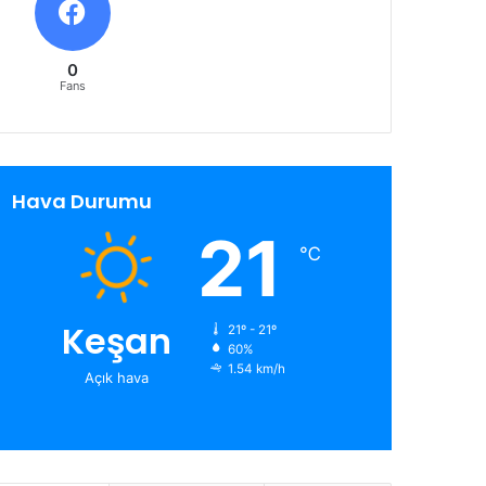
0
Fans
Hava Durumu
21
℃
Keşan
21º - 21º
60%
1.54 km/h
Açık hava