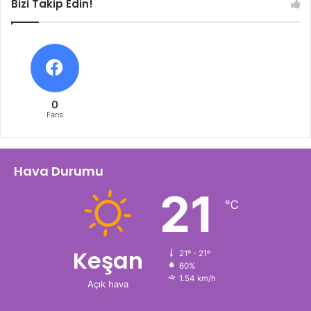
Bizi Takip Edin!
0
Fans
Hava Durumu
21
℃
Keşan
21º - 21º
60%
1.54 km/h
Açık hava