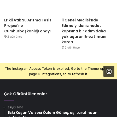
Erikli Atık Su Arıtma Tesisi
İl Genel Meclisi’nde
Projesi’ne
Edirne’yi deniz hudut
Cumhurbaşkanlığı onayı
kapısına bir adım daha
yaklaştıran Enez Limanı
2 gün önce
kararı
2 gün önce
The Instagram Access Token is expired, Go to the Theme options
page > Integrations, to to refresh it.
Çok Görüntülenenler
5 Eylül 2020
Eski Keşan Vaizesi Özlem Güneş, eşi tarafından