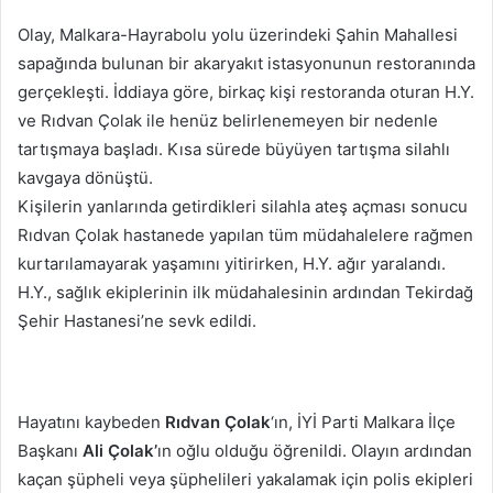
Olay, Malkara-Hayrabolu yolu üzerindeki Şahin Mahallesi
sapağında bulunan bir akaryakıt istasyonunun restoranında
gerçekleşti. İddiaya göre, birkaç kişi restoranda oturan H.Y.
ve Rıdvan Çolak ile henüz belirlenemeyen bir nedenle
tartışmaya başladı. Kısa sürede büyüyen tartışma silahlı
kavgaya dönüştü.
Kişilerin yanlarında getirdikleri silahla ateş açması sonucu
Rıdvan Çolak hastanede yapılan tüm müdahalelere rağmen
kurtarılamayarak yaşamını yitirirken, H.Y. ağır yaralandı.
H.Y., sağlık ekiplerinin ilk müdahalesinin ardından Tekirdağ
Şehir Hastanesi’ne sevk edildi.
Hayatını kaybeden
Rıdvan Çolak
‘ın, İYİ Parti Malkara İlçe
Başkanı
Ali Çolak’
ın oğlu olduğu öğrenildi. Olayın ardından
kaçan şüpheli veya şüphelileri yakalamak için polis ekipleri