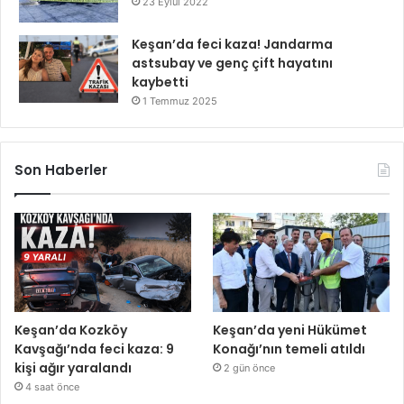
23 Eylül 2022
Keşan’da feci kaza! Jandarma
astsubay ve genç çift hayatını
kaybetti
1 Temmuz 2025
Son Haberler
Keşan’da Kozköy
Keşan’da yeni Hükümet
Kavşağı’nda feci kaza: 9
Konağı’nın temeli atıldı
kişi ağır yaralandı
2 gün önce
4 saat önce