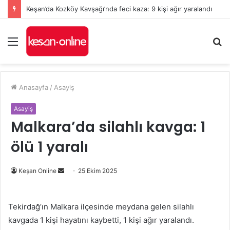
Keşan’da Kozköy Kavşağı’nda feci kaza: 9 kişi ağır yaralandı
Menü
A
y
...
Anasayfa
/
Asayiş
Asayiş
Malkara’da silahlı kavga: 1
ölü 1 yaralı
Bir
Keşan Online
25 Ekim 2025
e-
posta
Tekirdağ’ın Malkara ilçesinde meydana gelen silahlı
göndermek
kavgada 1 kişi hayatını kaybetti, 1 kişi ağır yaralandı.