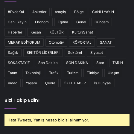
#EvdeKal
Anketler
Asayiş
Bölge
CANLI YAYIN
Canlı Yayın
Ekonomi
Eğitim
Genel
Gündem
Haberler
Keşan
KÜLTÜR
Kültür/Sanat
MERAK EDİYORUM
Otomotiv
RÖPORTAJ
SANAT
Sağlık
SEKTÖR LİDERLERİ
Sektörel
Siyaset
SOKAKTAYIZ
Son Dakika
SON DAKİKA
Spor
TARİH
Tarım
Teknoloji
Trafik
Turizm
Türkiye
Ulaşım
Video
Yaşam
Çevre
ÖZEL HABER
İş Dünyası
Bizi Takip Edin!
Hata Tweets, Yanlış hesap bilgisi alınamıyor.