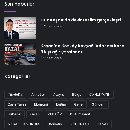
Son Haberler
CHP Keşan’da devir teslim gerçekleşti
2 saat önce
Keşan’da Kozköy Kavşağı’nda feci kaza:
9 kişi ağır yaralandı
3 saat önce
Kategoriler
#EvdeKal
Anketler
Asayiş
Bölge
CANLI YAYIN
Canlı Yayın
Ekonomi
Eğitim
Genel
Gündem
Haberler
Keşan
KÜLTÜR
Kültür/Sanat
MERAK EDİYORUM
Otomotiv
RÖPORTAJ
SANAT