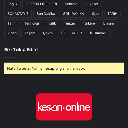
Sağlık
SEKTÖR LİDERLERİ
Sektörel
Siyaset
SOKAKTAYIZ
Son Dakika
SON DAKİKA
Spor
TARİH
Tarım
Teknoloji
Trafik
Turizm
Türkiye
Ulaşım
Video
Yaşam
Çevre
ÖZEL HABER
İş Dünyası
Bizi Takip Edin!
Hata Tweets, Yanlış hesap bilgisi alınamıyor.