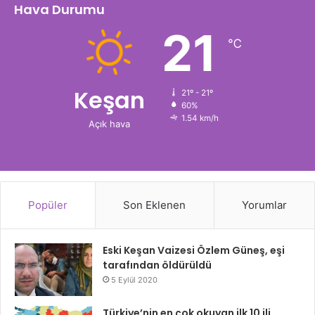
Hava Durumu
21
℃
Keşan
21º - 21º
60%
1.54 km/h
Açık hava
Popüler
Son Eklenen
Yorumlar
Eski Keşan Vaizesi Özlem Güneş, eşi
tarafından öldürüldü
5 Eylül 2020
Türkiye’nin en çok okuyan ilk 10 ili