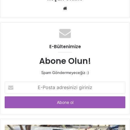
Web
sitesi
E-Bültenimize
Abone Olun!
Spam Göndermeyeceğiz :)
E-
Posta
adresinizi
giriniz