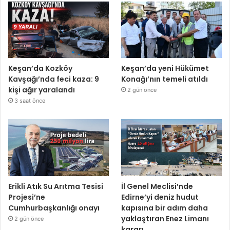
Keşan’da Kozköy
Keşan’da yeni Hükümet
Kavşağı’nda feci kaza: 9
Konağı’nın temeli atıldı
kişi ağır yaralandı
2 gün önce
3 saat önce
Erikli Atık Su Arıtma Tesisi
İl Genel Meclisi’nde
Projesi’ne
Edirne’yi deniz hudut
Cumhurbaşkanlığı onayı
kapısına bir adım daha
yaklaştıran Enez Limanı
2 gün önce
kararı