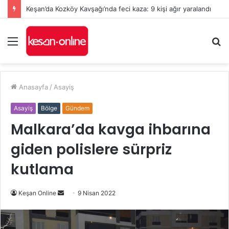
Keşan’da Kozköy Kavşağı’nda feci kaza: 9 kişi ağır yaralandı
Menü
A
y
...
Anasayfa
/
Asayiş
Asayiş
Bölge
Gündem
Malkara’da kavga ihbarına
giden polislere sürpriz
kutlama
Bir
Keşan Online
9 Nisan 2022
e-
posta