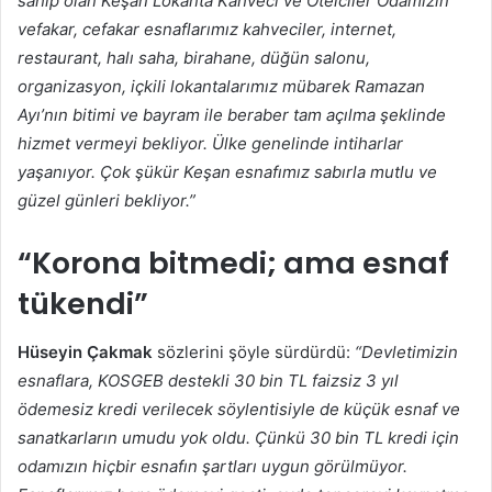
sahip olan Keşan Lokanta Kahveci ve Otelciler Odamızın
vefakar, cefakar esnaflarımız kahveciler, internet,
restaurant, halı saha, birahane, düğün salonu,
organizasyon, içkili lokantalarımız mübarek Ramazan
Ayı’nın bitimi ve bayram ile beraber tam açılma şeklinde
hizmet vermeyi bekliyor. Ülke genelinde intiharlar
yaşanıyor. Çok şükür Keşan esnafımız sabırla mutlu ve
güzel günleri bekliyor.”
“Korona bitmedi; ama esnaf
tükendi”
Hüseyin Çakmak
sözlerini şöyle sürdürdü:
“Devletimizin
esnaflara, KOSGEB destekli 30 bin TL faizsiz 3 yıl
ödemesiz kredi verilecek söylentisiyle de küçük esnaf ve
sanatkarların umudu yok oldu. Çünkü 30 bin TL kredi için
odamızın hiçbir esnafın şartları uygun görülmüyor.