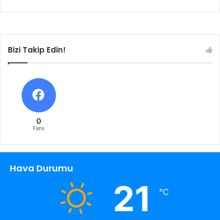
Bizi Takip Edin!
0
Fans
Hava Durumu
21
℃