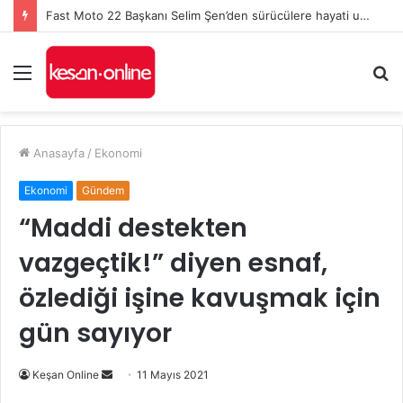
Fast Moto 22 Başkanı Selim Şen’den sürücülere hayati uyarılar: Kurallar, karşılıklı saygı ve kaska dikkat!
Menü
A
y
...
Anasayfa
/
Ekonomi
Ekonomi
Gündem
“Maddi destekten
vazgeçtik!” diyen esnaf,
özlediği işine kavuşmak için
gün sayıyor
Bir
Keşan Online
11 Mayıs 2021
e-