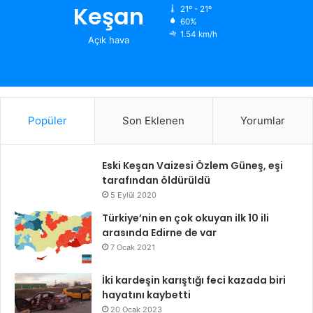
Keşan
21º - 21º
60%
1.54 km/h
Açık hava
Popüler
Son Eklenen
Yorumlar
Eski Keşan Vaizesi Özlem Güneş, eşi
tarafından öldürüldü
5 Eylül 2020
Türkiye’nin en çok okuyan ilk 10 ili
arasında Edirne de var
7 Ocak 2021
İki kardeşin karıştığı feci kazada biri
hayatını kaybetti
20 Ocak 2023