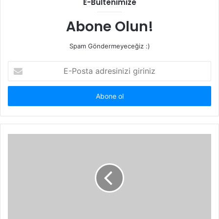
E-Bültenimize
Abone Olun!
Spam Göndermeyeceğiz :)
E-
Posta
adresinizi
giriniz