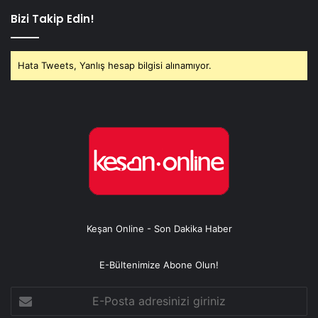
Bizi Takip Edin!
Hata Tweets, Yanlış hesap bilgisi alınamıyor.
Keşan Online - Son Dakika Haber
E-Bültenimize Abone Olun!
E-
Posta