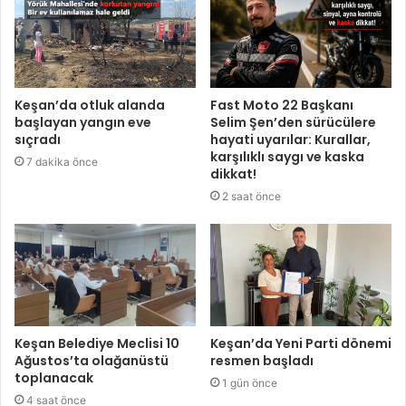
Keşan’da otluk alanda
Fast Moto 22 Başkanı
başlayan yangın eve
Selim Şen’den sürücülere
sıçradı
hayati uyarılar: Kurallar,
karşılıklı saygı ve kaska
7 dakika önce
dikkat!
2 saat önce
Keşan Belediye Meclisi 10
Keşan’da Yeni Parti dönemi
Ağustos’ta olağanüstü
resmen başladı
toplanacak
1 gün önce
4 saat önce