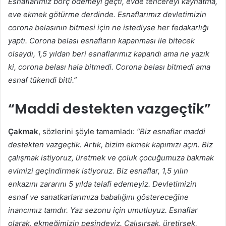
Esnaflarımız borç ödemeyi geçti, evde tencereyi kaynatma,
eve ekmek götürme derdinde. Esnaflarımız devletimizin
corona belasının bitmesi için ne istediyse her fedakarlığı
yaptı. Corona belası esnafların kapanması ile bitecek
olsaydı, 1,5 yıldan beri esnaflarımız kapandı ama ne yazık
ki, corona belası hala bitmedi. Corona belası bitmedi ama
esnaf tükendi bitti.”
“Maddi destekten vazgeçtik”
Çakmak
, sözlerini şöyle tamamladı:
“Biz esnaflar maddi
destekten vazgeçtik. Artık, bizim ekmek kapımızı açın. Biz
çalışmak istiyoruz, üretmek ve çoluk çocuğumuza bakmak
evimizi geçindirmek istiyoruz. Biz esnaflar, 1,5 yılın
enkazını zararını 5 yılda telafi edemeyiz. Devletimizin
esnaf ve sanatkarlarımıza babalığını göstereceğine
inancımız tamdır. Yaz sezonu için umutluyuz. Esnaflar
olarak, ekmeğimizin peşindeyiz. Çalışırsak, üretirsek,