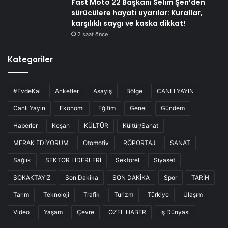
Fast Moto 22 Başkanı Selim Şen’den
sürücülere hayati uyarılar: Kurallar,
karşılıklı saygı ve kaska dikkat!
2 saat önce
Kategoriler
#EvdeKal
Anketler
Asayiş
Bölge
CANLI YAYIN
Canlı Yayın
Ekonomi
Eğitim
Genel
Gündem
Haberler
Keşan
KÜLTÜR
Kültür/Sanat
MERAK EDİYORUM
Otomotiv
RÖPORTAJ
SANAT
Sağlık
SEKTÖR LİDERLERİ
Sektörel
Siyaset
SOKAKTAYIZ
Son Dakika
SON DAKİKA
Spor
TARİH
Tarım
Teknoloji
Trafik
Turizm
Türkiye
Ulaşım
Video
Yaşam
Çevre
ÖZEL HABER
İş Dünyası