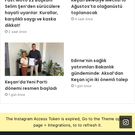
Fast Moto 22 Başkanı
Keşan Belediye Meclisi 10
Selim Şen’den sürücülere
Ağustos’ta olağanüstü
hayati uyarılar: Kurallar,
toplanacak
karşılıklı saygı ve kaska
4 saat önce
dikkat!
2 saat önce
Edirne’nin sağlık
yatırımları Bakanlık
gündeminde: Aksal’dan
Keşan için iki önemli talep
Keşan’da Yeni Parti
1 gün önce
dönemi resmen başladı
1 gün önce
The Instagram Access Token is expired, Go to the Theme options
page > Integrations, to to refresh it.