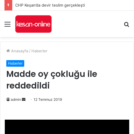
CHP Keşan’da devir teslim gerçekleşti
Menü
A
y
...
Anasayfa
/
Haberler
Haberler
Madde oy çokluğu ile
reddedildi
Bir
admin
12 Temmuz 2019
e-
posta
göndermek