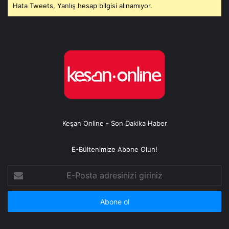
Hata Tweets, Yanlış hesap bilgisi alınamıyor.
Keşan Online - Son Dakika Haber
E-Bültenimize Abone Olun!
E-
Posta
adresinizi
giriniz