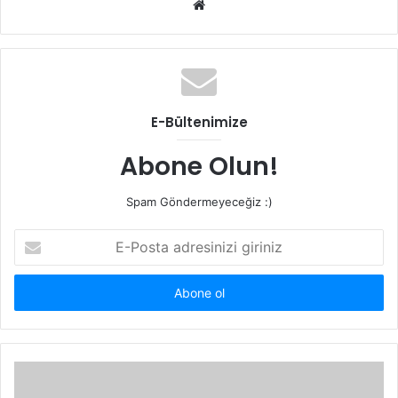
Web
sitesi
E-Bültenimize
Abone Olun!
Spam Göndermeyeceğiz :)
E-
Posta
adresinizi
giriniz