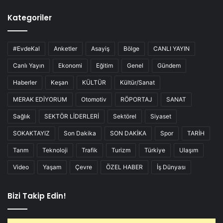
Kategoriler
#EvdeKal
Anketler
Asayiş
Bölge
CANLI YAYIN
Canlı Yayın
Ekonomi
Eğitim
Genel
Gündem
Haberler
Keşan
KÜLTÜR
Kültür/Sanat
MERAK EDİYORUM
Otomotiv
RÖPORTAJ
SANAT
Sağlık
SEKTÖR LİDERLERİ
Sektörel
Siyaset
SOKAKTAYIZ
Son Dakika
SON DAKİKA
Spor
TARİH
Tarım
Teknoloji
Trafik
Turizm
Türkiye
Ulaşım
Video
Yaşam
Çevre
ÖZEL HABER
İş Dünyası
Bizi Takip Edin!