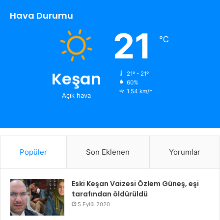
Hava Durumu
21
℃
Keşan
21º - 21º
60%
1.54 km/h
Açık hava
Popüler
Son Eklenen
Yorumlar
Eski Keşan Vaizesi Özlem Güneş, eşi
tarafından öldürüldü
5 Eylül 2020