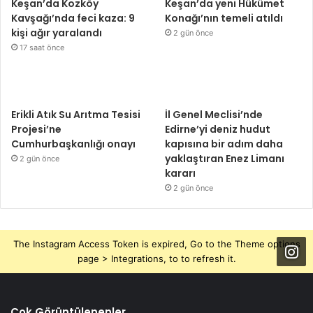
Keşan’da Kozköy
Keşan’da yeni Hükümet
Kavşağı’nda feci kaza: 9
Konağı’nın temeli atıldı
kişi ağır yaralandı
2 gün önce
17 saat önce
Erikli Atık Su Arıtma Tesisi
İl Genel Meclisi’nde
Projesi’ne
Edirne’yi deniz hudut
Cumhurbaşkanlığı onayı
kapısına bir adım daha
yaklaştıran Enez Limanı
2 gün önce
kararı
2 gün önce
The Instagram Access Token is expired, Go to the Theme options
page > Integrations, to to refresh it.
Çok Görüntülenenler