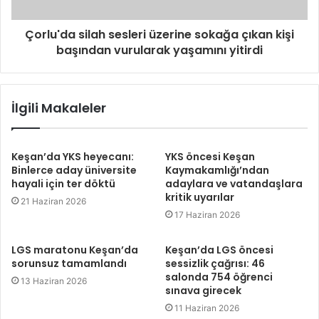
Çorlu'da silah sesleri üzerine sokağa çıkan kişi
başından vurularak yaşamını yitirdi
İlgili Makaleler
Keşan’da YKS heyecanı:
YKS öncesi Keşan
Binlerce aday üniversite
Kaymakamlığı’ndan
hayali için ter döktü
adaylara ve vatandaşlara
kritik uyarılar
21 Haziran 2026
17 Haziran 2026
LGS maratonu Keşan’da
Keşan’da LGS öncesi
sorunsuz tamamlandı
sessizlik çağrısı: 46
salonda 754 öğrenci
13 Haziran 2026
sınava girecek
11 Haziran 2026