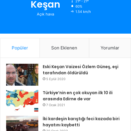
Keşan
21º - 21º
60%
1.54 km/h
Açık hava
Popüler
Son Eklenen
Yorumlar
Eski Keşan Vaizesi Özlem Güneş, eşi
tarafından öldürüldü
5 Eylül 2020
Türkiye’nin en çok okuyan ilk 10 ili
arasında Edirne de var
7 Ocak 2021
İki kardeşin karıştığı feci kazada biri
hayatını kaybetti