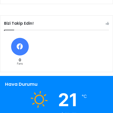
Bizi Takip Edin!
0
Fans
Hava Durumu
21
℃