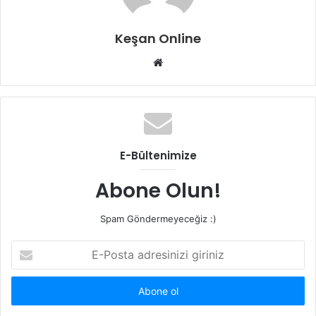
Keşan Online
Web
sitesi
E-Bültenimize
Abone Olun!
Spam Göndermeyeceğiz :)
E-
Posta
adresinizi
giriniz