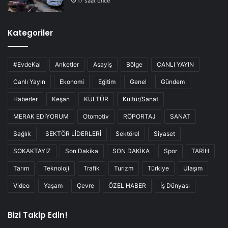
17 saat önce
Kategoriler
#EvdeKal
Anketler
Asayiş
Bölge
CANLI YAYIN
Canlı Yayın
Ekonomi
Eğitim
Genel
Gündem
Haberler
Keşan
KÜLTÜR
Kültür/Sanat
MERAK EDİYORUM
Otomotiv
RÖPORTAJ
SANAT
Sağlık
SEKTÖR LİDERLERİ
Sektörel
Siyaset
SOKAKTAYIZ
Son Dakika
SON DAKİKA
Spor
TARİH
Tarım
Teknoloji
Trafik
Turizm
Türkiye
Ulaşım
Video
Yaşam
Çevre
ÖZEL HABER
İş Dünyası
Bizi Takip Edin!