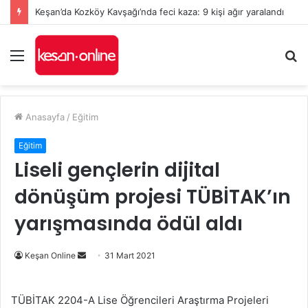
Keşan’da Kozköy Kavşağı’nda feci kaza: 9 kişi ağır yaralandı
Menü
A
y
...
Anasayfa
/
Eğitim
Eğitim
Liseli gençlerin dijital
dönüşüm projesi TÜBİTAK’ın
yarışmasında ödül aldı
Bir
Keşan Online
31 Mart 2021
e-
posta
TÜBİTAK 2204-A Lise Öğrencileri Araştırma Projeleri
göndermek