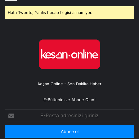
Hata Tweets, Yanlış hesap bilgisi alınamıyor.
Keşan Online - Son Dakika Haber
E-Bültenimize Abone Olun!
E-
Posta
adresinizi
giriniz