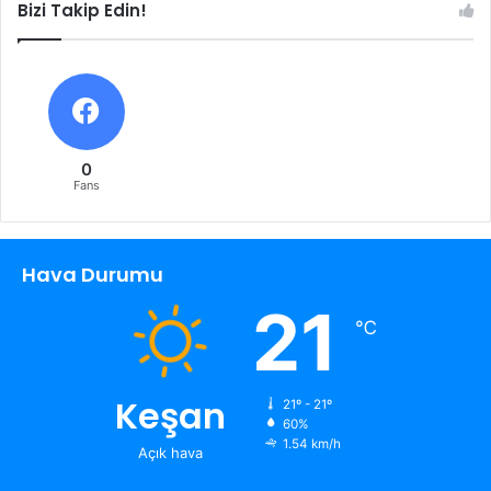
Bizi Takip Edin!
0
Fans
Hava Durumu
21
℃
Keşan
21º - 21º
60%
1.54 km/h
Açık hava