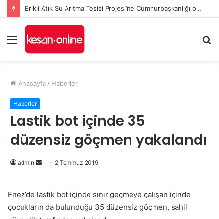
Erikli Atık Su Arıtma Tesisi Projesi’ne Cumhurbaşkanlığı onayı
Menü
A
y
...
Anasayfa
/
Haberler
Haberler
Lastik bot içinde 35
düzensiz göçmen yakalandı
Bir
admin
2 Temmuz 2019
e-
posta
Enez’de lastik bot içinde sınır geçmeye çalışan içinde
göndermek
çocukların da bulunduğu 35 düzensiz göçmen, sahil