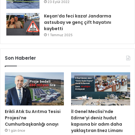
23 Eylül 2022
Keşan’da feci kaza! Jandarma
astsubay ve genç çift hayatını
kaybetti
1 Temmuz 2025
Son Haberler
Erikli Atık Su Arıtma Tesisi
İl Genel Meclisi’nde
Projesi’ne
Edirne’yi deniz hudut
Cumhurbaşkanlığı onayı
kapısına bir adım daha
yaklaştıran Enez Limanı
1 gün önce