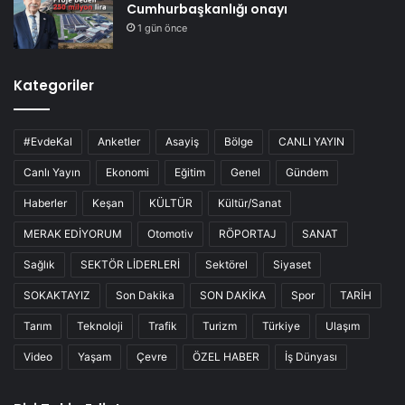
Cumhurbaşkanlığı onayı
1 gün önce
Kategoriler
#EvdeKal
Anketler
Asayiş
Bölge
CANLI YAYIN
Canlı Yayın
Ekonomi
Eğitim
Genel
Gündem
Haberler
Keşan
KÜLTÜR
Kültür/Sanat
MERAK EDİYORUM
Otomotiv
RÖPORTAJ
SANAT
Sağlık
SEKTÖR LİDERLERİ
Sektörel
Siyaset
SOKAKTAYIZ
Son Dakika
SON DAKİKA
Spor
TARİH
Tarım
Teknoloji
Trafik
Turizm
Türkiye
Ulaşım
Video
Yaşam
Çevre
ÖZEL HABER
İş Dünyası