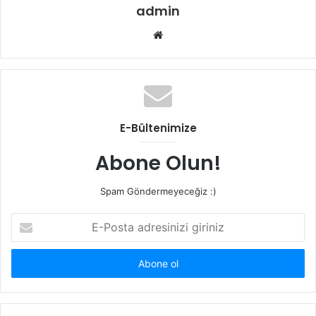
admin
Web
sitesi
E-Bültenimize
Abone Olun!
Spam Göndermeyeceğiz :)
E-
Posta
adresinizi
giriniz