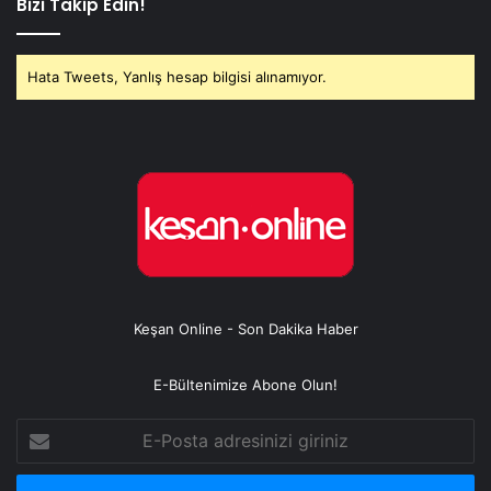
Bizi Takip Edin!
Hata Tweets, Yanlış hesap bilgisi alınamıyor.
Keşan Online - Son Dakika Haber
E-Bültenimize Abone Olun!
E-
Posta
adresinizi