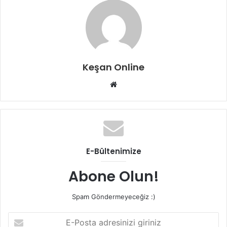
Keşan Online
Web
sitesi
E-Bültenimize
Abone Olun!
Spam Göndermeyeceğiz :)
E-