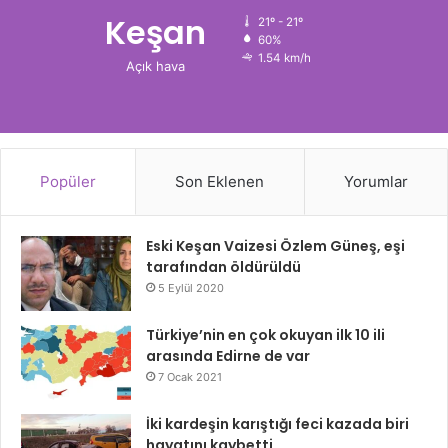
Keşan
21º - 21º
60%
1.54 km/h
Açık hava
Popüler
Son Eklenen
Yorumlar
Eski Keşan Vaizesi Özlem Güneş, eşi
tarafından öldürüldü
5 Eylül 2020
Türkiye’nin en çok okuyan ilk 10 ili
arasında Edirne de var
7 Ocak 2021
İki kardeşin karıştığı feci kazada biri
hayatını kaybetti