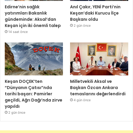
Edirne’nin sağlık
Anıl Çakır, YENİ Parti’nin
yatırımları Bakanlık
Keşan’daki Kurucu İlçe
gündeminde: Aksal’dan
Başkanı oldu
Keşan için iki önemli talep
2 gün önce
14 saat önce
Keşan DOÇEK’ten
Milletvekili Aksal ve
“Dünyanın Çatısı”nda
Başkan Özcan Ankara
tarihi başarı: Pamirler
temaslarını değerlendirdi
geçildi, Ağrı Dağı’nda zirve
4 gün önce
yapıldı
2 gün önce