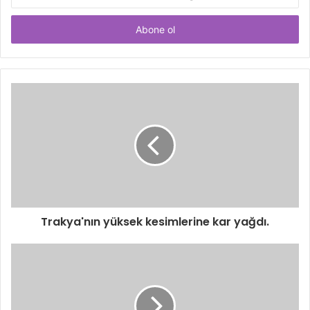
Posta
adresinizi
giriniz
Trakya'nın yüksek kesimlerine kar yağdı.