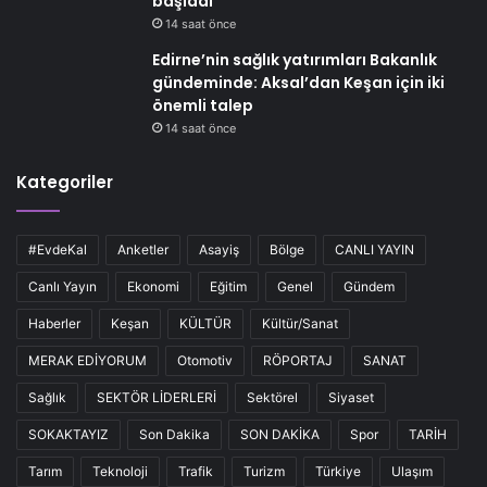
başladı
14 saat önce
Edirne’nin sağlık yatırımları Bakanlık
gündeminde: Aksal’dan Keşan için iki
önemli talep
14 saat önce
Kategoriler
#EvdeKal
Anketler
Asayiş
Bölge
CANLI YAYIN
Canlı Yayın
Ekonomi
Eğitim
Genel
Gündem
Haberler
Keşan
KÜLTÜR
Kültür/Sanat
MERAK EDİYORUM
Otomotiv
RÖPORTAJ
SANAT
Sağlık
SEKTÖR LİDERLERİ
Sektörel
Siyaset
SOKAKTAYIZ
Son Dakika
SON DAKİKA
Spor
TARİH
Tarım
Teknoloji
Trafik
Turizm
Türkiye
Ulaşım