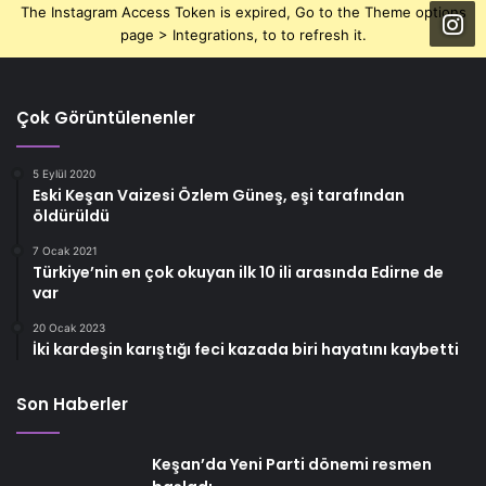
The Instagram Access Token is expired, Go to the Theme options
page > Integrations, to to refresh it.
Çok Görüntülenenler
5 Eylül 2020
Eski Keşan Vaizesi Özlem Güneş, eşi tarafından
öldürüldü
7 Ocak 2021
Türkiye’nin en çok okuyan ilk 10 ili arasında Edirne de
var
20 Ocak 2023
İki kardeşin karıştığı feci kazada biri hayatını kaybetti
Son Haberler
Keşan’da Yeni Parti dönemi resmen