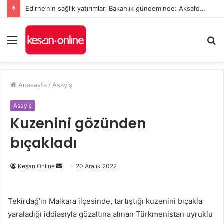
Edirne’nin sağlık yatırımları Bakanlık gündeminde: Aksal’dan Keşan için iki önemli talep
Menü
A
y
...
Anasayfa
/
Asayiş
Asayiş
Kuzenini gözünden
bıçakladı
Bir
Keşan Online
20 Aralık 2022
e-
posta
Tekirdağ’ın Malkara ilçesinde, tartıştığı kuzenini bıçakla
göndermek
yaraladığı iddiasıyla gözaltına alınan Türkmenistan uyruklu