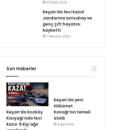
23 Eylül 2022
Keşan’da feci kaza!
Jandarma astsubay ve
genç çift hayatını
kaybetti
1 Temmuz 2025
Son Haberler
Keşan’da yeni
Hükümet
Keşan’da Kozköy
Konağı’nın temeli
Kavşağı’nda feci
atıldı
kaza: 9 kişi ağır
3 gün önce