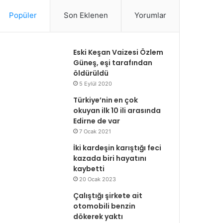
Popüler
Son Eklenen
Yorumlar
Eski Keşan Vaizesi Özlem
Güneş, eşi tarafından
öldürüldü
5 Eylül 2020
Türkiye’nin en çok
okuyan ilk 10 ili arasında
Edirne de var
7 Ocak 2021
İki kardeşin karıştığı feci
kazada biri hayatını
kaybetti
20 Ocak 2023
Çalıştığı şirkete ait
otomobili benzin
dökerek yaktı