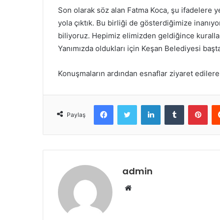
Son olarak söz alan Fatma Koca, şu ifadelere ye
yola çıktık. Bu birliği de gösterdiğimize inanı
biliyoruz. Hepimiz elimizden geldiğince kurall
Yanımızda oldukları için Keşan Belediyesi başt
Konuşmaların ardından esnaflar ziyaret edilerek, 
Facebook
Twitter
LinkedIn
Tumblr
Pint
Paylaş
admin
Web
sitesi