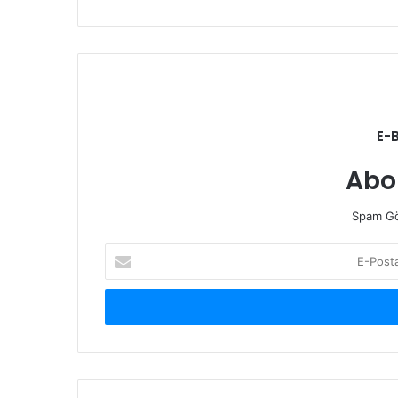
E-
Abo
Spam Gö
E-
Posta
adresinizi
giriniz