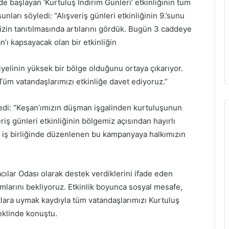
e başlayan ‘Kurtuluş İndirim Günleri’ etkinliğinin tüm
nları söyledi: “Alışveriş günleri etkinliğinin 9.’sunu
izin tanıtılmasında artılarını gördük. Bugün 3 caddeye
n’ı kapsayacak olan bir etkinliğin
yelinin yüksek bir bölge olduğunu ortaya çıkarıyor.
Tüm vatandaşlarımızı etkinliğe davet ediyoruz.”
edi: “Keşan’ımızın düşman işgalinden kurtuluşunun
ş günleri etkinliğinin bölgemiz açısından hayırlı
n iş birliğinde düzenlenen bu kampanyaya halkımızın
ılar Odası olarak destek verdiklerini ifade eden
larını bekliyoruz. Etkinlik boyunca sosyal mesafe,
tlara uymak kaydıyla tüm vatandaşlarımızı Kurtuluş
şeklinde konuştu.