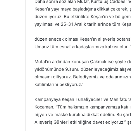
Daha sonra söz alan Mutaf, Kurtuluş Caddesi’nd
Keşan’a yayılmaya başladığına dikkat çekerek, şu
düzenliyoruz. Bu etkinlikte Keşan’ın ve bölgem
yayılması ve 25-31 Aralık tarihlerinde tüm Keşa
düzenlenecek olması Keşan’ın alışveriş potansi
Umarız tüm esnaf arkadaşlarımıza katkısı olur. 
Mutaf’ın ardından konuşan Çakmak ise şöyle d
yıldönümünde 9.’sunu düzenleyeceğimiz alışveri
olmasını diliyoruz. Belediyemiz ve odalarımızı
katılımlarını bekliyoruz.”
Kampanyaya Keşan Tuhafiyeciler ve Manifaturac
Kocaman, “Tüm halkımızın kampanyamıza katılım
hijyen ve maske kuralına dikkat edelim. Bu şar
Alışveriş Günleri etkinliğine davet ediyoruz.” 