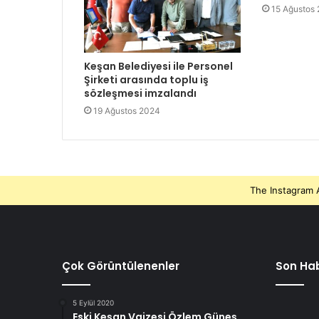
15 Ağustos
Keşan Belediyesi ile Personel
Şirketi arasında toplu iş
sözleşmesi imzalandı
19 Ağustos 2024
The Instagram A
Çok Görüntülenenler
Son Hab
5 Eylül 2020
Eski Keşan Vaizesi Özlem Güneş,