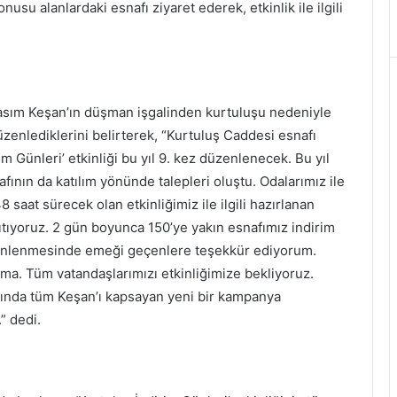
u alanlardaki esnafı ziyaret ederek, etkinlik ile ilgili
 Kasım Keşan’ın düşman işgalinden kurtuluşu nedeniyle
enlediklerini belirterek, “Kurtuluş Caddesi esnafı
m Günleri’ etkinliği bu yıl 9. kez düzenlenecek. Bu yıl
afının da katılım yönünde talepleri oluştu. Odalarımız ile
 saat sürecek olan etkinliğimiz ile ilgili hazırlanan
ğıtıyoruz. 2 gün boyunca 150’ye yakın esnafımız indirim
üzenlenmesinde emeği geçenlere teşekkür ediyorum.
ışma. Tüm vatandaşlarımızı etkinliğimize bekliyoruz.
asında tüm Keşan’ı kapsayan yeni bir kampanya
” dedi.