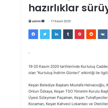
hazırlıklar sürü
Bir
admin
17 Kasım 2020
e-
Facebook
Twitter
LinkedIn
Tumblr
Pinterest
Reddit
posta
göndermek
‘
19-20 Kasım 2020 tarihlerinde Kurtuluş Caddes
olan “Kurtuluş İndirim Günleri” etkinliği ile ilgil
Keşan Belediye Başkanı Mustafa Helvacıoğlu, 
Orkun Özkaya, Keşan TSO Yönetim Kurulu Başka
Üyesi Süleyman Paçaman, Keşan Tuhafiyeciler 
Kocaman, Keşan Kahveci Lokantacı ve Otelcile