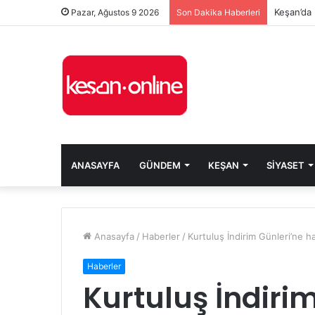
Keşan’da 
Pazar, Ağustos 9 2026
Son Dakika Haberleri
ANASAYFA
GÜNDEM
KEŞAN
SIYASET
Anasayfa
/
Haberler
/
Kurtuluş İndirim Günleri’ne ha
Haberler
Kurtuluş İndiri