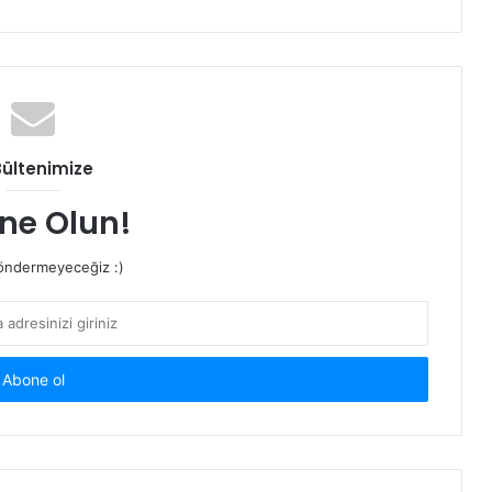
Bültenimize
ne Olun!
ndermeyeceğiz :)