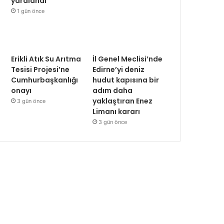
yaralandı
1 gün önce
Erikli Atık Su Arıtma
İl Genel Meclisi’nde
Tesisi Projesi’ne
Edirne’yi deniz
Cumhurbaşkanlığı
hudut kapısına bir
onayı
adım daha
yaklaştıran Enez
3 gün önce
Limanı kararı
3 gün önce