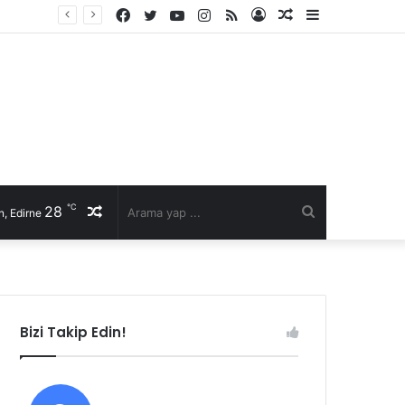
Facebook
Twitter
YouTube
Instagram
RSS
Kayıt
Rastgele
Kenar
Ol
Makale
Bölmesi
℃
28
Rastgele
Arama
, Edirne
Makale
yap
...
Bizi Takip Edin!