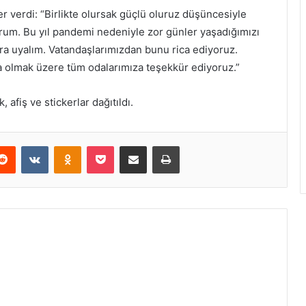
r verdi: “Birlikte olursak güçlü oluruz düşüncesiyle
yorum. Bu yıl pandemi nedeniyle zor günler yaşadığımızı
ara uyalım. Vatandaşlarımızdan bunu rica ediyoruz.
a olmak üzere tüm odalarımıza teşekkür ediyoruz.”
afiş ve stickerlar dağıtıldı.
erest
Reddit
VKontakte
Odnoklassniki
Pocket
E-Posta ile paylaş
Yazdır