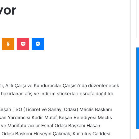
yor
VKontakte
Odnoklassniki
Pocket
Messenger
i, Artı Çarşı ve Kunduracılar Çarşısı’nda düzenlenecek
i hazırlanan afiş ve indirim stickerları esnafa dağıtıldı.
Keşan TSO (Ticaret ve Sanayi Odası) Meclis Başkanı
n Yardımcısı Kadir Mutaf, Keşan Belediyesi Meclis
ve Manifaturacılar Esnaf Odası Başkanı Hasan
r Odası Başkanı Hüseyin Çakmak, Kurtuluş Caddesi