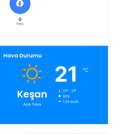
0
Fans
Hava Durumu
21
℃
Keşan
21º - 21º
60%
1.54 km/h
Açık hava