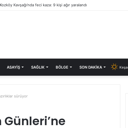
Kozköy Kavşağı’nda feci kaza: 9 kişi ağır yaralandı
ASAYIŞ
SAĞLIK
BÖLGE
SON DAKIKA
Keşan
zırlıklar sürüyor
m Günleri’ne