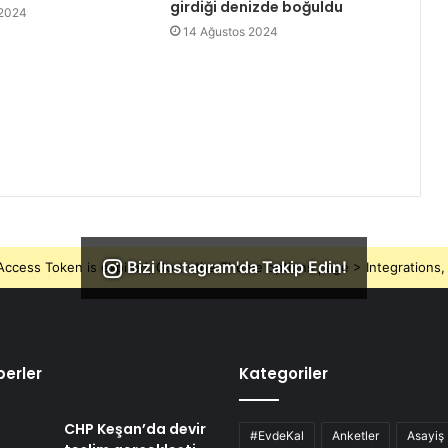
girdiği denizde boğuldu
 2024
14 Ağustos 2024
Bizi Instagram'da Takip Edin!
ccess Token is expired, Go to the Theme options page > Integrations, t
erler
Kategoriler
CHP Keşan’da devir
#EvdeKal
Anketler
Asayiş