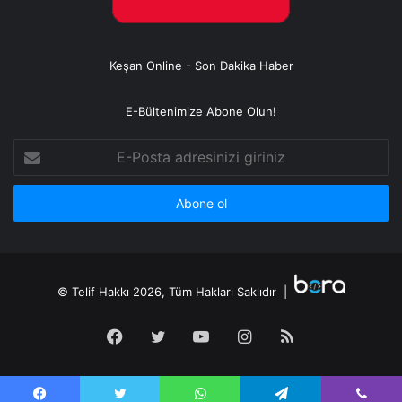
Keşan Online - Son Dakika Haber
E-Bültenimize Abone Olun!
E-
Posta
adresinizi
giriniz
© Telif Hakkı 2026, Tüm Hakları Saklıdır |
Facebook
Twitter
YouTube
Instagram
RSS