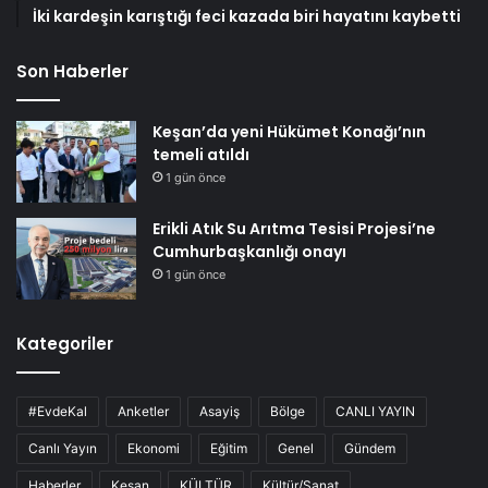
İki kardeşin karıştığı feci kazada biri hayatını kaybetti
Son Haberler
Keşan’da yeni Hükümet Konağı’nın
temeli atıldı
1 gün önce
Erikli Atık Su Arıtma Tesisi Projesi’ne
Cumhurbaşkanlığı onayı
1 gün önce
Kategoriler
#EvdeKal
Anketler
Asayiş
Bölge
CANLI YAYIN
Canlı Yayın
Ekonomi
Eğitim
Genel
Gündem
Haberler
Keşan
KÜLTÜR
Kültür/Sanat