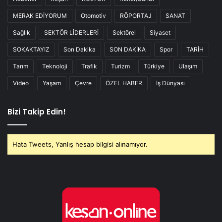
MERAK EDİYORUM
Otomotiv
RÖPORTAJ
SANAT
Sağlık
SEKTÖR LİDERLERİ
Sektörel
Siyaset
SOKAKTAYIZ
Son Dakika
SON DAKİKA
Spor
TARİH
Tarım
Teknoloji
Trafik
Turizm
Türkiye
Ulaşım
Video
Yaşam
Çevre
ÖZEL HABER
İş Dünyası
Bizi Takip Edin!
Hata Tweets, Yanlış hesap bilgisi alınamıyor.