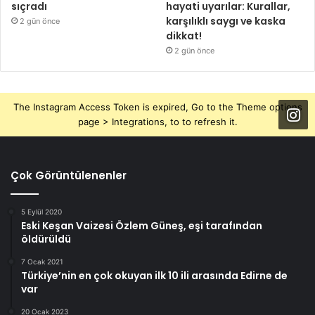
sıçradı
hayati uyarılar: Kurallar,
karşılıklı saygı ve kaska
2 gün önce
dikkat!
2 gün önce
The Instagram Access Token is expired, Go to the Theme options
page > Integrations, to to refresh it.
Çok Görüntülenenler
5 Eylül 2020
Eski Keşan Vaizesi Özlem Güneş, eşi tarafından
öldürüldü
7 Ocak 2021
Türkiye’nin en çok okuyan ilk 10 ili arasında Edirne de
var
20 Ocak 2023