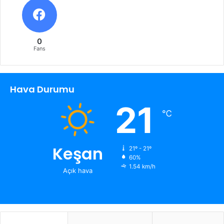
0
Fans
Hava Durumu
21
℃
Keşan
21º - 21º
60%
1.54 km/h
Açık hava