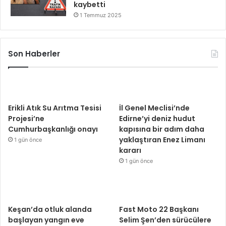
kaybetti
1 Temmuz 2025
Son Haberler
Erikli Atık Su Arıtma Tesisi
İl Genel Meclisi’nde
Projesi’ne
Edirne’yi deniz hudut
Cumhurbaşkanlığı onayı
kapısına bir adım daha
yaklaştıran Enez Limanı
1 gün önce
kararı
1 gün önce
Keşan’da otluk alanda
Fast Moto 22 Başkanı
başlayan yangın eve
Selim Şen’den sürücülere