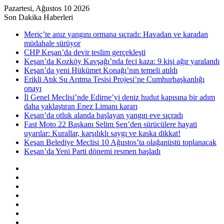
Pazartesi, Ağustos 10 2026
Son Dakika Haberleri
Meriç’te anız yangını ormana sıçradı: Havadan ve karadan
müdahale sürüyor
CHP Keşan’da devir teslim gerçekleşti
Keşan’da Kozköy Kavşağı’nda feci kaza: 9 kişi ağır yaralandı
Keşan’da yeni Hükümet Konağı’nın temeli atıldı
Erikli Atık Su Arıtma Tesisi Projesi’ne Cumhurbaşkanlığı
onayı
İl Genel Meclisi’nde Edirne’yi deniz hudut kapısına bir adım
daha yaklaştıran Enez Limanı kararı
Keşan’da otluk alanda başlayan yangın eve sıçradı
Fast Moto 22 Başkanı Selim Şen’den sürücülere hayati
uyarılar: Kurallar, karşılıklı saygı ve kaska dikkat!
Keşan Belediye Meclisi 10 Ağustos’ta olağanüstü toplanacak
Keşan’da Yeni Parti dönemi resmen başladı
Kenar
Bölmesi
Rastgele
Makale
Kayıt
Ol
RSS
Instagram
YouTube
Twitter