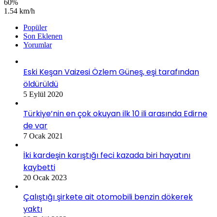
60%
1.54 km/h
Popüler
Son Eklenen
Yorumlar
Eski Keşan Vaizesi Özlem Güneş, eşi tarafından
öldürüldü
5 Eylül 2020
Türkiye’nin en çok okuyan ilk 10 ili arasında Edirne
de var
7 Ocak 2021
İki kardeşin karıştığı feci kazada biri hayatını
kaybetti
20 Ocak 2023
Çalıştığı şirkete ait otomobili benzin dökerek
yaktı