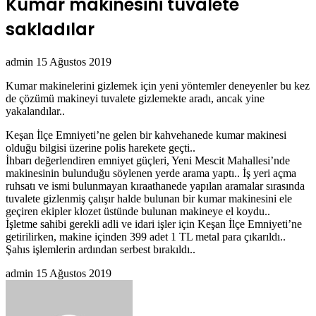
Kumar makinesini tuvalete
sakladılar
Bir
admin
15 Ağustos 2019
e-
Kumar makinelerini gizlemek için yeni yöntemler deneyenler bu kez
posta
de çözümü makineyi tuvalete gizlemekte aradı, ancak yine
göndermek
yakalandılar..
Keşan İlçe Emniyeti’ne gelen bir kahvehanede kumar makinesi
olduğu bilgisi üzerine polis harekete geçti..
İhbarı değerlendiren emniyet güçleri, Yeni Mescit Mahallesi’nde
makinesinin bulunduğu söylenen yerde arama yaptı.. İş yeri açma
ruhsatı ve ismi bulunmayan kıraathanede yapılan aramalar sırasında
tuvalete gizlenmiş çalışır halde bulunan bir kumar makinesini ele
geçiren ekipler klozet üstünde bulunan makineye el koydu..
İşletme sahibi gerekli adli ve idari işler için Keşan İlçe Emniyeti’ne
getirilirken, makine içinden 399 adet 1 TL metal para çıkarıldı..
Şahıs işlemlerin ardından serbest bırakıldı..
Bir
admin
15 Ağustos 2019
e-
posta
göndermek