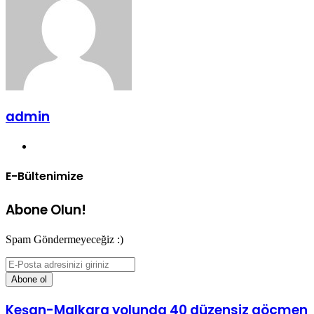
admin
Web
sitesi
E-Bültenimize
Abone Olun!
Spam Göndermeyeceğiz :)
E-
Posta
adresinizi
giriniz
Keşan-Malkara yolunda 40 düzensiz göçmen