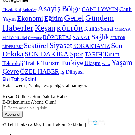
Kategoriler
Asayiş
Bölge
CANLI YAYIN
Canlı
#EvdeKal
Anketler
Genel
Gündem
Ekonomi
Eğitim
Yayın
Haberler
Keşan
KÜLTÜR
Kültür/Sanat
MERAK
Sağlık
RÖPORTAJ
SANAT
EDİYORUM
SEKTÖR
Otomotiv
Siyaset
Sektörel
Son
SOKAKTAYIZ
LİDERLERİ
Dakika
SON DAKİKA
Spor
Tarım
TARİH
Yaşam
Türkiye
Trafik
Turizm
Ulaşım
Teknoloji
Video
Çevre
ÖZEL HABER
İş Dünyası
Bizi Takip Edin!
Hata Tweets, Yanlış hesap bilgisi alınamıyor.
Keşan Online - Son Dakika Haber
E-Bültenimize Abone Olun!
E-
Posta
adresinizi
giriniz
© Telif Hakkı 2026, Tüm Hakları Saklıdır |
Facebook