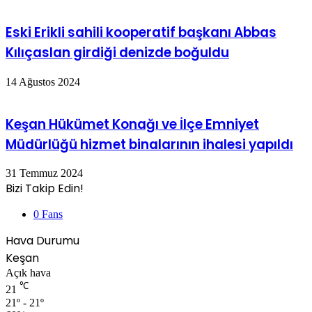
Eski Erikli sahili kooperatif başkanı Abbas
Kılıçaslan girdiği denizde boğuldu
14 Ağustos 2024
Keşan Hükümet Konağı ve İlçe Emniyet
Müdürlüğü hizmet binalarının ihalesi yapıldı
31 Temmuz 2024
Bizi Takip Edin!
0
Fans
Hava Durumu
Keşan
Açık hava
℃
21
21º - 21º