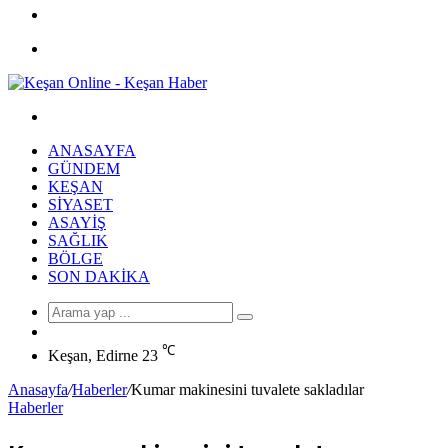
Facebook
Menü
Arama
yap
ANASAYFA
...
GÜNDEM
KEŞAN
SIYASET
ASAYIŞ
SAĞLIK
BÖLGE
SON DAKIKA
Arama
Rastgele
yap
Makale
℃
...
Keşan, Edirne
23
Anasayfa
/
Haberler
/
Kumar makinesini tuvalete sakladılar
Haberler