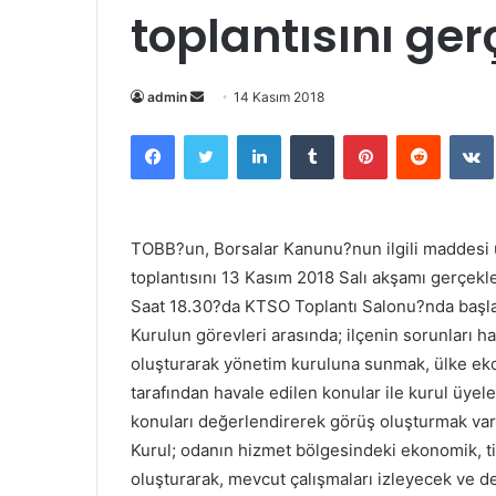
toplantısını ger
admin
B
14 Kasım 2018
i
Facebook
Twitter
LinkedIn
Tumblr
Pinterest
Reddit
VK
r
e
-
p
TOBB?un, Borsalar Kanunu?nun ilgili maddesi uy
o
toplantısını 13 Kasım 2018 Salı akşamı gerçekle
s
Saat 18.30?da KTSO Toplantı Salonu?nda başlaya
t
Kurulun görevleri arasında; ilçenin sorunları 
a
oluşturarak yönetim kuruluna sunmak, ülke ek
g
ö
tarafından havale edilen konular ile kurul üyeler
n
konuları değerlendirerek görüş oluşturmak var
d
Kurul; odanın hizmet bölgesindeki ekonomik, ti
e
oluşturarak, mevcut çalışmaları izleyecek ve d
r