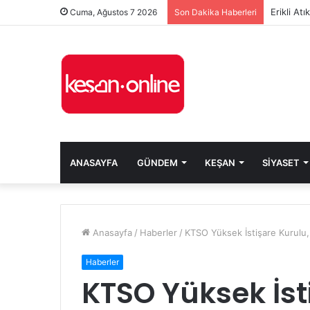
Erikli At
Cuma, Ağustos 7 2026
Son Dakika Haberleri
ANASAYFA
GÜNDEM
KEŞAN
SIYASET
Anasayfa
/
Haberler
/
KTSO Yüksek İstişare Kurulu, i
Haberler
KTSO Yüksek İsti