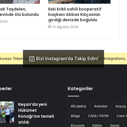
rak Taşdelen,
Eski Erikli sahili kooperatif
 evinde ölü bulundu
başkanı Abbas Kılıçaslan
girdiği denizde boğuldu
 2024
14 Ağustos 2024
Bizi Instagram'da Takip Edin!
ccess Token is expired, Go to the Theme options page > Integrations, t
erler
Kategoriler
Keşan’da yeni
#EvdeKal
Anketler
Asayiş
Hükümet
Konağı’nın temeli
Bölge
CANLI YAYIN
Canlı 
atıldı
Ekonomi
Eğitim
Genel