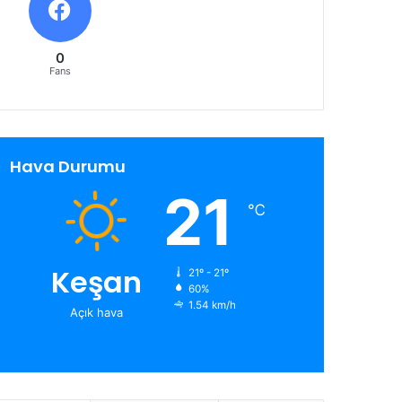
0
Fans
Hava Durumu
21
℃
Keşan
21º - 21º
60%
1.54 km/h
Açık hava