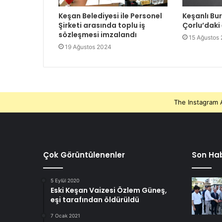
Keşan Belediyesi ile Personel
Keşanlı Bu
Şirketi arasında toplu iş
Çorlu’daki
sözleşmesi imzalandı
15 Ağustos
19 Ağustos 2024
The Instagram A
Çok Görüntülenenler
Son Hab
5 Eylül 2020
Eski Keşan Vaizesi Özlem Güneş,
eşi tarafından öldürüldü
7 Ocak 2021