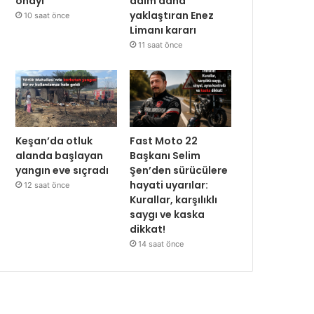
onayı
adım daha
yaklaştıran Enez
10 saat önce
Limanı kararı
11 saat önce
Keşan’da otluk
Fast Moto 22
alanda başlayan
Başkanı Selim
yangın eve sıçradı
Şen’den sürücülere
hayati uyarılar:
12 saat önce
Kurallar, karşılıklı
saygı ve kaska
dikkat!
14 saat önce