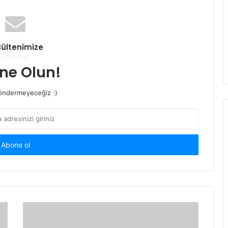
Bültenimize
ne Olun!
ndermeyeceğiz :)