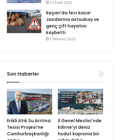
23 Eylül 2022
Keşan’da feci kaza!
Jandarma astsubay ve
genç çift hayatını
kaybetti
1 Temmuz 2025
Son Haberler
Erikli Atık Su Arıtma
İl Genel Meclisi’nde
Tesisi Projesi’ne
Edirne’yi deniz
Cumhurbaşkanlığı
hudut kapısına bir