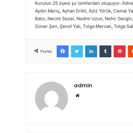
Kurulun 25 üyesi şu isimlerden oluşuyor: Adna
m
Aydın Meriç, Ayhan Erikli, Aziz Yörük, Cemal Ya
e
Balcı, Necmi Sezer, Nedim Uzun, Nehir Gergin, 
k
Soner Şen, Şenol Yalı, Tolga Mercan, Tolga Salt
Facebook
Twitter
LinkedIn
Tumblr
Pinterest
Paylaş
admin
W
e
b
s
i
t