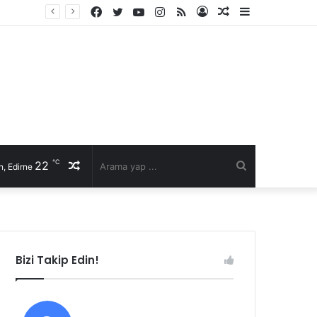
Facebook
Twitter
YouTube
Instagram
RSS
Kayıt
Rastgele
Kenar
Ol
Makale
Bölmesi
℃
22
Rastgele
Arama
, Edirne
Makale
yap
...
Bizi Takip Edin!