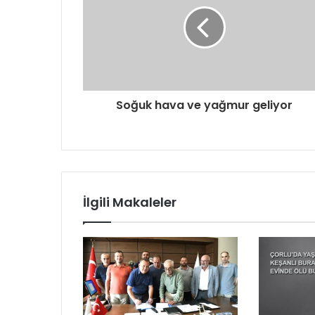
s
i
n
i
z
i
g
Soğuk hava ve yağmur geliyor
i
r
i
n
i
z
İlgili Makaleler