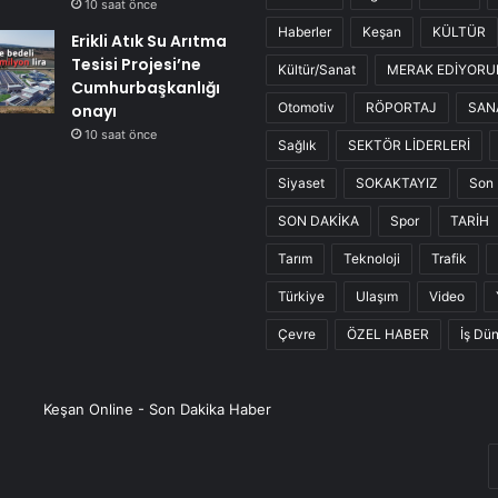
10 saat önce
Haberler
Keşan
KÜLTÜR
Erikli Atık Su Arıtma
Tesisi Projesi’ne
Kültür/Sanat
MERAK EDİYOR
Cumhurbaşkanlığı
Otomotiv
RÖPORTAJ
SAN
onayı
10 saat önce
Sağlık
SEKTÖR LİDERLERİ
Siyaset
SOKAKTAYIZ
Son 
SON DAKİKA
Spor
TARİH
Tarım
Teknoloji
Trafik
Türkiye
Ulaşım
Video
Çevre
ÖZEL HABER
İş Dü
Keşan Online - Son Dakika Haber
E
P