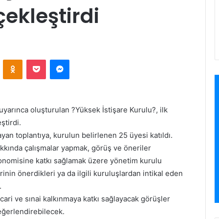
çekleştirdi
ontakte
Odnoklassniki
Pocket
Messenger
arınca oluşturulan ?Yüksek İstişare Kurulu?, ilk
ştirdi.
n toplantıya, kurulun belirlenen 25 üyesi katıldı.
hakkında çalışmalar yapmak, görüş ve öneriler
onomisine katkı sağlamak üzere yönetim kurulu
inin önerdikleri ya da ilgili kuruluşlardan intikal eden
.
cari ve sınai kalkınmaya katkı sağlayacak görüşler
eğerlendirebilecek.