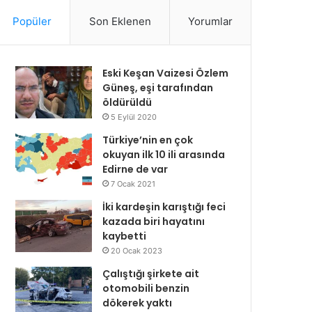
Popüler
Son Eklenen
Yorumlar
Eski Keşan Vaizesi Özlem
Güneş, eşi tarafından
öldürüldü
5 Eylül 2020
Türkiye’nin en çok
okuyan ilk 10 ili arasında
Edirne de var
7 Ocak 2021
İki kardeşin karıştığı feci
kazada biri hayatını
kaybetti
20 Ocak 2023
Çalıştığı şirkete ait
otomobili benzin
dökerek yaktı