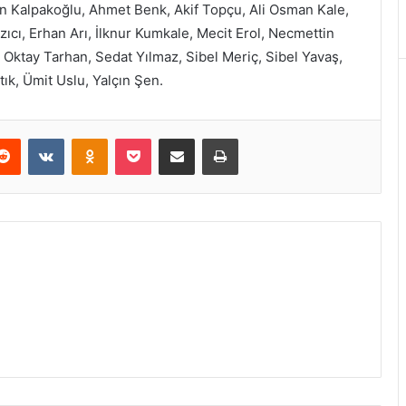
n Kalpakoğlu, Ahmet Benk, Akif Topçu, Ali Osman Kale,
zıcı, Erhan Arı, İlknur Kumkale, Mecit Erol, Necmettin
Oktay Tarhan, Sedat Yılmaz, Sibel Meriç, Sibel Yavaş,
ık, Ümit Uslu, Yalçın Şen.
Reddit
VKontakte
Odnoklassniki
Pocket
E-Posta ile paylaş
Yazdır