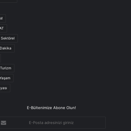
UM
AT
Sektörel
Dakika
Turizm
Yaşam
nyası
E-Bültenimize Abone Olun!
-
osta