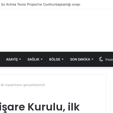
ık Su Arıtma Tesisi Projesi’ne Cumhurbaşkanlığı onayı
ASAYIŞ
SAĞLIK
BÖLGE
SON DAKIKA
Keşan
lk toplantısını gerçekleştirdi
şare Kurulu, ilk