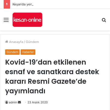
Keşan’da yeni Hükümet Konağı’nın temeli atıldı
Menü
A
y
...
Anasayfa
/
Gündem
Gündem
Haberler
Kovid-19’dan etkilenen
esnaf ve sanatkara destek
kararı Resmi Gazete’de
yayımlandı
Bir
admin
23 Aralık 2020
e-