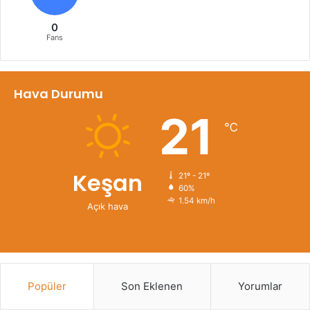
0
Fans
Hava Durumu
21
℃
Keşan
21º - 21º
60%
1.54 km/h
Açık hava
Popüler
Son Eklenen
Yorumlar