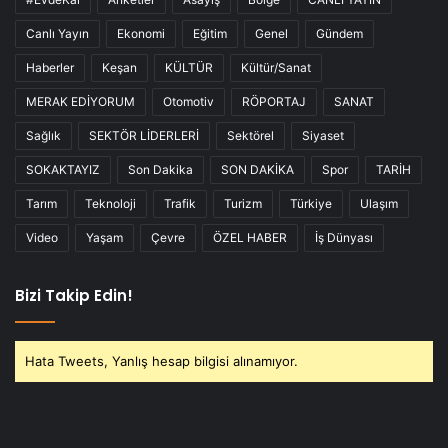
Canlı Yayın
Ekonomi
Eğitim
Genel
Gündem
Haberler
Keşan
KÜLTÜR
Kültür/Sanat
MERAK EDİYORUM
Otomotiv
RÖPORTAJ
SANAT
Sağlık
SEKTÖR LİDERLERİ
Sektörel
Siyaset
SOKAKTAYIZ
Son Dakika
SON DAKİKA
Spor
TARİH
Tarım
Teknoloji
Trafik
Turizm
Türkiye
Ulaşım
Video
Yaşam
Çevre
ÖZEL HABER
İş Dünyası
Bizi Takip Edin!
Hata Tweets, Yanlış hesap bilgisi alınamıyor.