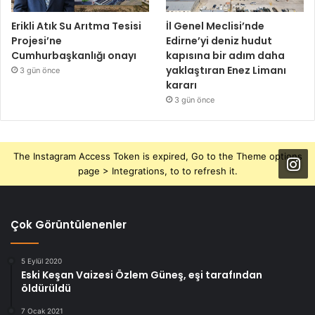
Erikli Atık Su Arıtma Tesisi
İl Genel Meclisi’nde
Projesi’ne
Edirne’yi deniz hudut
Cumhurbaşkanlığı onayı
kapısına bir adım daha
yaklaştıran Enez Limanı
3 gün önce
kararı
3 gün önce
The Instagram Access Token is expired, Go to the Theme options
page > Integrations, to to refresh it.
Çok Görüntülenenler
5 Eylül 2020
Eski Keşan Vaizesi Özlem Güneş, eşi tarafından
öldürüldü
7 Ocak 2021