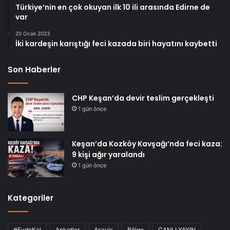
Türkiye’nin en çok okuyan ilk 10 ili arasında Edirne de
var
20 Ocak 2023
İki kardeşin karıştığı feci kazada biri hayatını kaybetti
Son Haberler
CHP Keşan’da devir teslim gerçekleşti
1 gün önce
Keşan’da Kozköy Kavşağı’nda feci kaza:
9 kişi ağır yaralandı
1 gün önce
Kategoriler
#EvdeKal
Anketler
Asayiş
Bölge
CANLI YAYIN