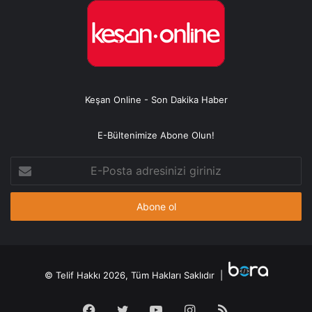
Keşan Online - Son Dakika Haber
E-Bültenimize Abone Olun!
E-
Posta
adresinizi
giriniz
© Telif Hakkı 2026, Tüm Hakları Saklıdır |
Facebook
Twitter
YouTube
Instagram
RSS