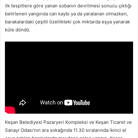
ilk tespitlere göre yanan sobanın devrilmesi sonucu çıktığı
belirlenen yangında can kaybı ya da yaralanan olmazken,
barakalardaki çeşitli özellikteki çok miktarda eşya yanarak
küle döndü.
Keşan Belediyesi Pazaryeri Kompleksi ve Keşan Ticaret ve
Sanayi Odası’nın ara sokağında 11.30 sıralarında ikinci el