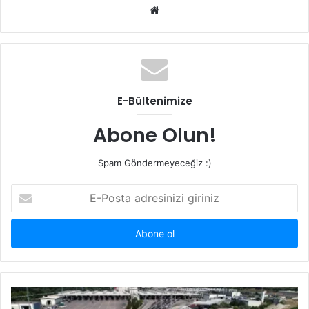
Web
sitesi
E-Bültenimize
Abone Olun!
Spam Göndermeyeceğiz :)
E-
Posta
adresinizi
giriniz