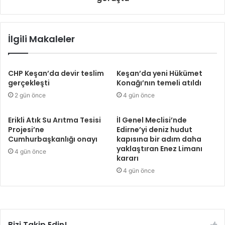
İlgili Makaleler
CHP Keşan’da devir teslim
Keşan’da yeni Hükümet
gerçekleşti
Konağı’nın temeli atıldı
2 gün önce
4 gün önce
Erikli Atık Su Arıtma Tesisi
İl Genel Meclisi’nde
Projesi’ne
Edirne’yi deniz hudut
Cumhurbaşkanlığı onayı
kapısına bir adım daha
yaklaştıran Enez Limanı
4 gün önce
kararı
4 gün önce
Bizi Takip Edin!