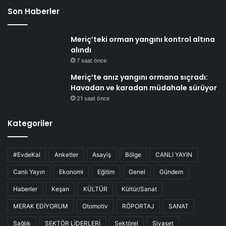
Son Haberler
Meriç’teki orman yangını kontrol altına
alındı
7 saat önce
Meriç’te anız yangını ormana sıçradı:
Havadan ve karadan müdahale sürüyor
21 saat önce
Kategoriler
#EvdeKal
Anketler
Asayiş
Bölge
CANLI YAYIN
Canlı Yayın
Ekonomi
Eğitim
Genel
Gündem
Haberler
Keşan
KÜLTÜR
Kültür/Sanat
MERAK EDİYORUM
Otomotiv
RÖPORTAJ
SANAT
Sağlık
SEKTÖR LİDERLERİ
Sektörel
Siyaset