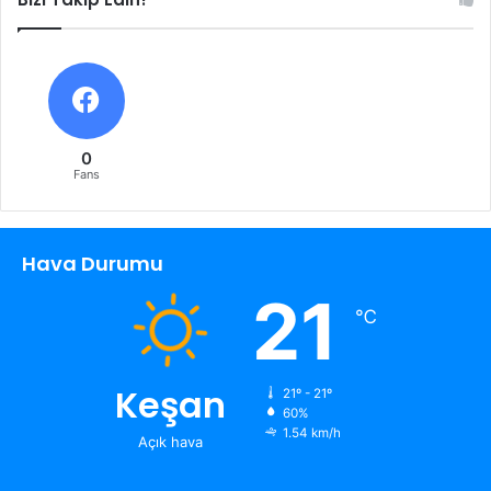
0
Fans
Hava Durumu
21
℃
Keşan
21º - 21º
60%
1.54 km/h
Açık hava