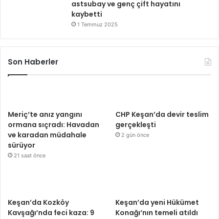
astsubay ve genç çift hayatını
kaybetti
1 Temmuz 2025
Son Haberler
Meriç’te anız yangını
CHP Keşan’da devir teslim
ormana sıçradı: Havadan
gerçekleşti
ve karadan müdahale
2 gün önce
sürüyor
21 saat önce
Keşan’da Kozköy
Keşan’da yeni Hükümet
Kavşağı’nda feci kaza: 9
Konağı’nın temeli atıldı