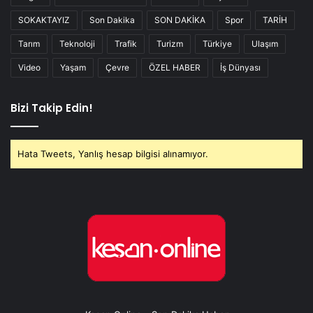
SOKAKTAYIZ
Son Dakika
SON DAKİKA
Spor
TARİH
Tarım
Teknoloji
Trafik
Turizm
Türkiye
Ulaşım
Video
Yaşam
Çevre
ÖZEL HABER
İş Dünyası
Bizi Takip Edin!
Hata Tweets, Yanlış hesap bilgisi alınamıyor.