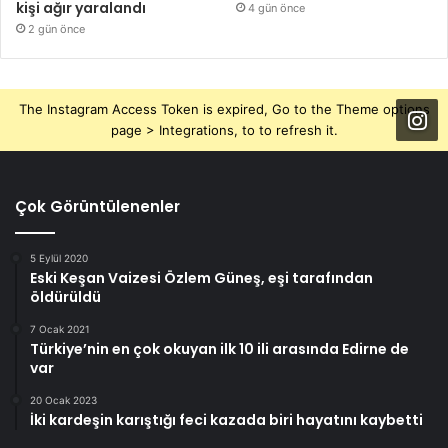
kişi ağır yaralandı
4 gün önce
2 gün önce
The Instagram Access Token is expired, Go to the Theme options
page > Integrations, to to refresh it.
Çok Görüntülenenler
5 Eylül 2020
Eski Keşan Vaizesi Özlem Güneş, eşi tarafından
öldürüldü
7 Ocak 2021
Türkiye’nin en çok okuyan ilk 10 ili arasında Edirne de
var
20 Ocak 2023
İki kardeşin karıştığı feci kazada biri hayatını kaybetti