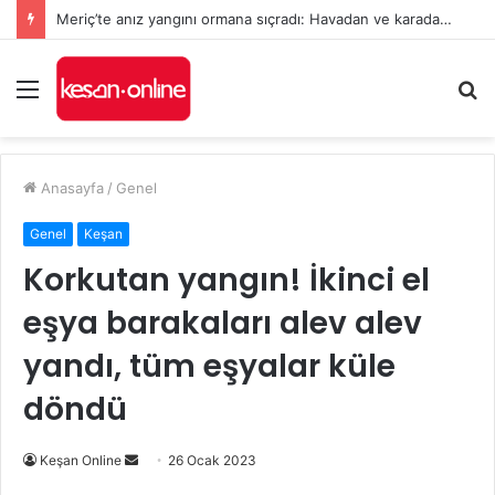
Meriç’te anız yangını ormana sıçradı: Havadan ve karadan müdahale sürüyor
Menü
A
y
...
Anasayfa
/
Genel
Genel
Keşan
Korkutan yangın! İkinci el
eşya barakaları alev alev
yandı, tüm eşyalar küle
döndü
Bir
Keşan Online
26 Ocak 2023
e-