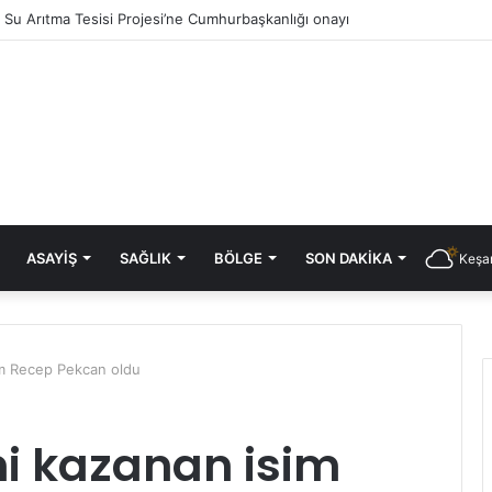
ık Su Arıtma Tesisi Projesi’ne Cumhurbaşkanlığı onayı
ASAYIŞ
SAĞLIK
BÖLGE
SON DAKIKA
Keşan
im Recep Pekcan oldu
i kazanan isim