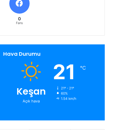
0
Fans
Hava Durumu
21
℃
Keşan
21º - 21º
60%
1.54 km/h
Açık hava