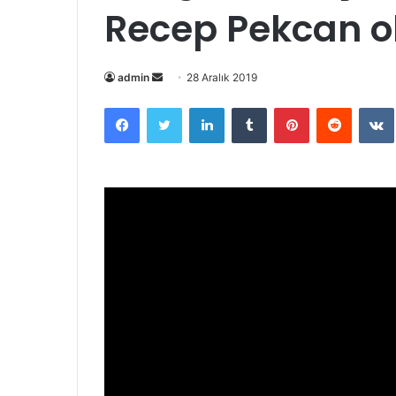
Recep Pekcan o
Bir
admin
28 Aralık 2019
e-
Facebook
Twitter
LinkedIn
Tumblr
Pinterest
Reddit
posta
göndermek