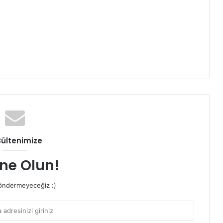
Bültenimize
ne Olun!
ndermeyeceğiz :)