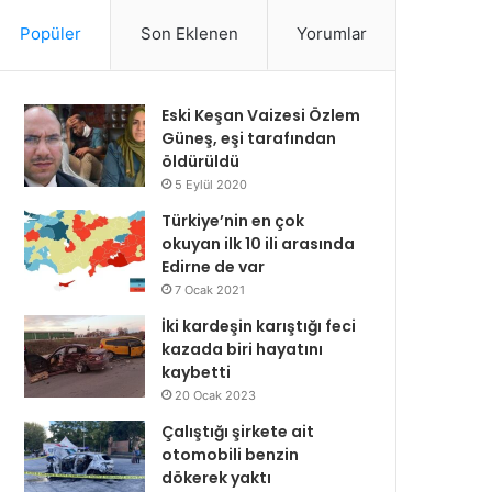
Popüler
Son Eklenen
Yorumlar
Eski Keşan Vaizesi Özlem
Güneş, eşi tarafından
öldürüldü
5 Eylül 2020
Türkiye’nin en çok
okuyan ilk 10 ili arasında
Edirne de var
7 Ocak 2021
İki kardeşin karıştığı feci
kazada biri hayatını
kaybetti
20 Ocak 2023
Çalıştığı şirkete ait
otomobili benzin
dökerek yaktı