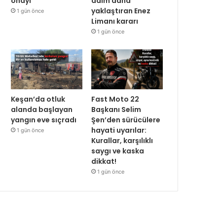
onayı
adım daha
yaklaştıran Enez
1 gün önce
Limanı kararı
1 gün önce
Keşan’da otluk
Fast Moto 22
alanda başlayan
Başkanı Selim
yangın eve sıçradı
Şen’den sürücülere
hayati uyarılar:
1 gün önce
Kurallar, karşılıklı
saygı ve kaska
dikkat!
1 gün önce