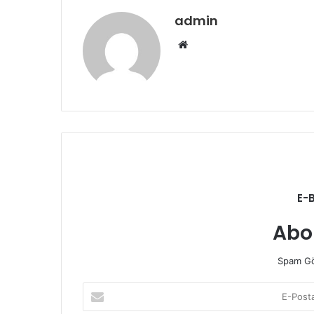
admin
Web
sitesi
E-
Abo
Spam Gö
E-
Posta