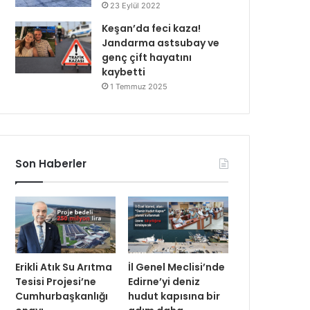
23 Eylül 2022
Keşan’da feci kaza!
Jandarma astsubay ve
genç çift hayatını
kaybetti
1 Temmuz 2025
Son Haberler
Erikli Atık Su Arıtma
İl Genel Meclisi’nde
Tesisi Projesi’ne
Edirne’yi deniz
Cumhurbaşkanlığı
hudut kapısına bir