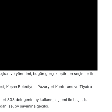
şkan ve yönetimi, bugün gerçekleştirilen seçimler ile
esi, Keşan Belediyesi Pazaryeri Konferans ve Tiyatro
eri 333 delegenin oy kullanma işlemi ile başladı.
dan ise, oy sayımına geçildi.