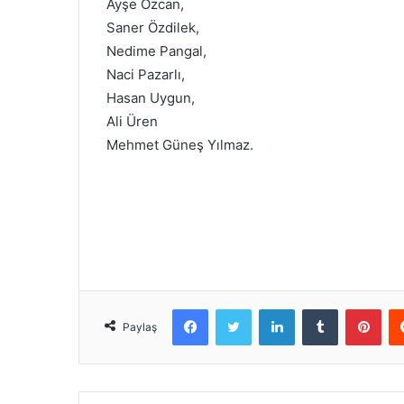
Ayşe Özcan,
Saner Özdilek,
Nedime Pangal,
Naci Pazarlı,
Hasan Uygun,
Ali Üren
Mehmet Güneş Yılmaz.
Facebook
Twitter
LinkedIn
Tumblr
Pint
Paylaş