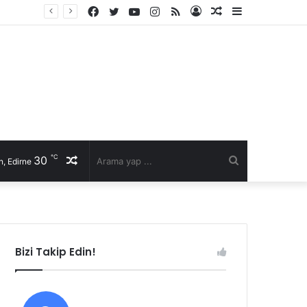
Facebook
Twitter
YouTube
Instagram
RSS
Kayıt
Rastgele
Kenar
Ol
Makale
Bölmesi
℃
30
Rastgele
Arama
, Edirne
Makale
yap
...
Bizi Takip Edin!