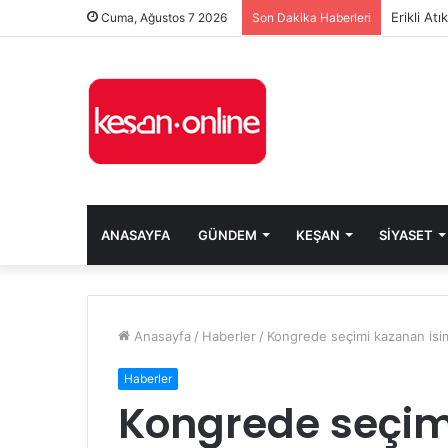
Erikli At
Cuma, Ağustos 7 2026
Son Dakika Haberleri
ANASAYFA
GÜNDEM
KEŞAN
SIYASET
Anasayfa
/
Haberler
/
Kongrede seçimi kazanan is
Haberler
Kongrede seçim