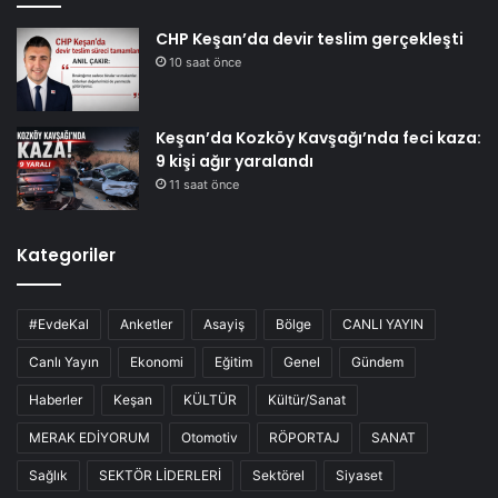
CHP Keşan’da devir teslim gerçekleşti
10 saat önce
Keşan’da Kozköy Kavşağı’nda feci kaza:
9 kişi ağır yaralandı
11 saat önce
Kategoriler
#EvdeKal
Anketler
Asayiş
Bölge
CANLI YAYIN
Canlı Yayın
Ekonomi
Eğitim
Genel
Gündem
Haberler
Keşan
KÜLTÜR
Kültür/Sanat
MERAK EDİYORUM
Otomotiv
RÖPORTAJ
SANAT
Sağlık
SEKTÖR LİDERLERİ
Sektörel
Siyaset