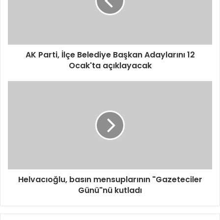
s
i
n
i
z
i
AK Parti, İlçe Belediye Başkan Adaylarını 12
g
Ocak'ta açıklayacak
i
r
i
n
i
z
Helvacıoğlu, basın mensuplarının "Gazeteciler
Günü"nü kutladı