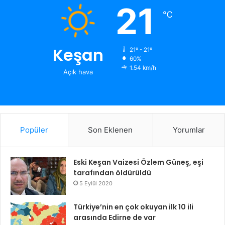
21
℃
Keşan
21º - 21º
60%
1.54 km/h
Açık hava
Popüler
Son Eklenen
Yorumlar
Eski Keşan Vaizesi Özlem Güneş, eşi
tarafından öldürüldü
5 Eylül 2020
Türkiye’nin en çok okuyan ilk 10 ili
arasında Edirne de var