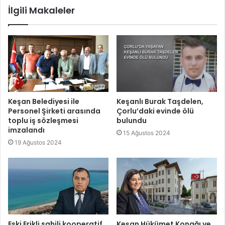
İlgili Makaleler
Keşan Belediyesi ile
Keşanlı Burak Taşdelen,
Personel Şirketi arasında
Çorlu’daki evinde ölü
toplu iş sözleşmesi
bulundu
imzalandı
15 Ağustos 2024
19 Ağustos 2024
Eski Erikli sahili kooperatif
Keşan Hükümet Konağı ve