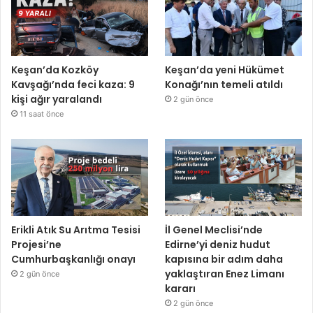
Keşan’da Kozköy
Keşan’da yeni Hükümet
Kavşağı’nda feci kaza: 9
Konağı’nın temeli atıldı
kişi ağır yaralandı
2 gün önce
11 saat önce
Erikli Atık Su Arıtma Tesisi
İl Genel Meclisi’nde
Projesi’ne
Edirne’yi deniz hudut
Cumhurbaşkanlığı onayı
kapısına bir adım daha
yaklaştıran Enez Limanı
2 gün önce
kararı
2 gün önce