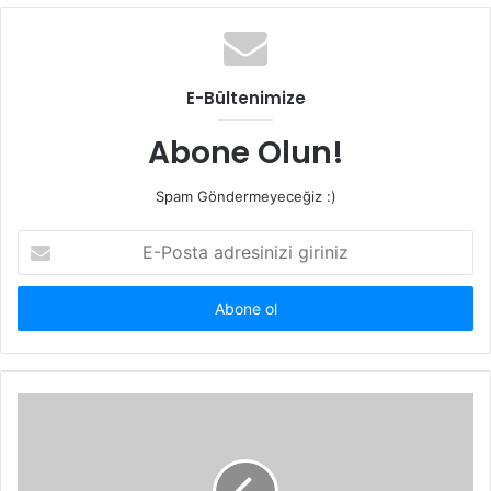
b
s
i
t
E-Bültenimize
e
s
Abone Olun!
i
Spam Göndermeyeceğiz :)
E
-
P
o
s
t
a
a
d
r
e