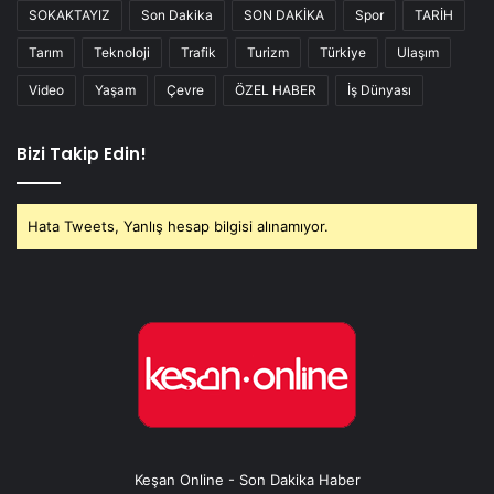
SOKAKTAYIZ
Son Dakika
SON DAKİKA
Spor
TARİH
Tarım
Teknoloji
Trafik
Turizm
Türkiye
Ulaşım
Video
Yaşam
Çevre
ÖZEL HABER
İş Dünyası
Bizi Takip Edin!
Hata Tweets, Yanlış hesap bilgisi alınamıyor.
Keşan Online - Son Dakika Haber