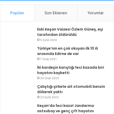
Popüler
Son Eklenen
Yorumlar
Eski Keşan Vaizesi Özlem Güneş, eşi
tarafından öldürüldü
5 Eylül 2020
Türkiye’nin en çok okuyan ilk 10 ili
arasında Edirne de var
7 Ocak 2021
İki kardeşin karıştığı feci kazada biri
hayatını kaybetti
20 Ocak 2023
Çalıştığı şirkete ait otomobili benzin
dökerek yaktı
23 Eylül 2022
Keşan’da feci kaza! Jandarma
astsubay ve genç çift hayatını