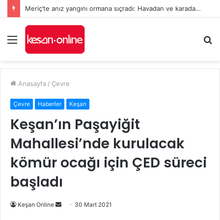
Meriç’te anız yangını ormana sıçradı: Havadan ve karadan müdahale sürüyor
Menü
A
y
...
Anasayfa
/
Çevre
Çevre
Haberler
Keşan
Keşan’ın Paşayiğit
Mahallesi’nde kurulacak
kömür ocağı için ÇED süreci
başladı
Bir
Keşan Online
30 Mart 2021
e-