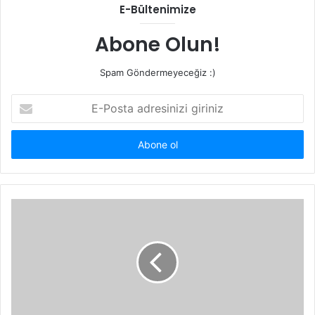
E-Bültenimize
Abone Olun!
Spam Göndermeyeceğiz :)
E-
Posta
adresinizi
giriniz