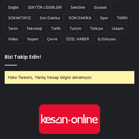
Sağlık
SEKTÖR LİDERLERİ
Sektörel
Siyaset
SOKAKTAYIZ
Son Dakika
SON DAKİKA
Spor
TARİH
Tarım
Teknoloji
Trafik
Turizm
Türkiye
Ulaşım
Video
Yaşam
Çevre
ÖZEL HABER
İş Dünyası
Bizi Takip Edin!
Hata Tweets, Yanlış hesap bilgisi alınamıyor.