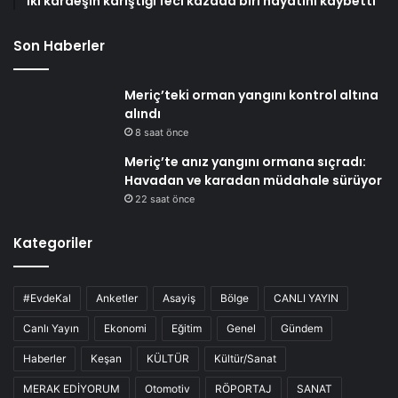
İki kardeşin karıştığı feci kazada biri hayatını kaybetti
Son Haberler
Meriç’teki orman yangını kontrol altına
alındı
8 saat önce
Meriç’te anız yangını ormana sıçradı:
Havadan ve karadan müdahale sürüyor
22 saat önce
Kategoriler
#EvdeKal
Anketler
Asayiş
Bölge
CANLI YAYIN
Canlı Yayın
Ekonomi
Eğitim
Genel
Gündem
Haberler
Keşan
KÜLTÜR
Kültür/Sanat
MERAK EDİYORUM
Otomotiv
RÖPORTAJ
SANAT