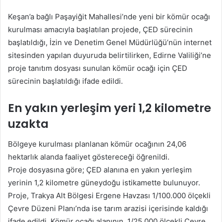
posta
Keşan’a bağlı Paşayiğit Mahallesi’nde yeni bir kömür ocağı
göndermek
kurulması amacıyla başlatılan projede, ÇED sürecinin
başlatıldığı, İzin ve Denetim Genel Müdürlüğü’nün internet
sitesinden yapılan duyuruda belirtilirken, Edirne Valiliği’ne
proje tanıtım dosyası sunulan kömür ocağı için ÇED
sürecinin başlatıldığı ifade edildi.
En yakın yerleşim yeri 1,2 kilometre
uzakta
Bölgeye kurulması planlanan kömür ocağının 24,06
hektarlık alanda faaliyet göstereceği öğrenildi.
Proje dosyasına göre; ÇED alanına en yakın yerleşim
yerinin 1,2 kilometre güneydoğu istikamette bulunuyor.
Proje, Trakya Alt Bölgesi Ergene Havzası 1/100.000 ölçekli
Çevre Düzeni Planı’nda ise tarım arazisi içerisinde kaldığı
ifade edildi. Kömür ocağı alanının, 1/25.000 ölçekli Çevre