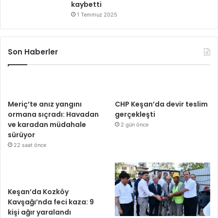
kaybetti
1 Temmuz 2025
Son Haberler
Meriç’te anız yangını
CHP Keşan’da devir teslim
ormana sıçradı: Havadan
gerçekleşti
ve karadan müdahale
2 gün önce
sürüyor
22 saat önce
Keşan’da Kozköy
Kavşağı’nda feci kaza: 9
kişi ağır yaralandı