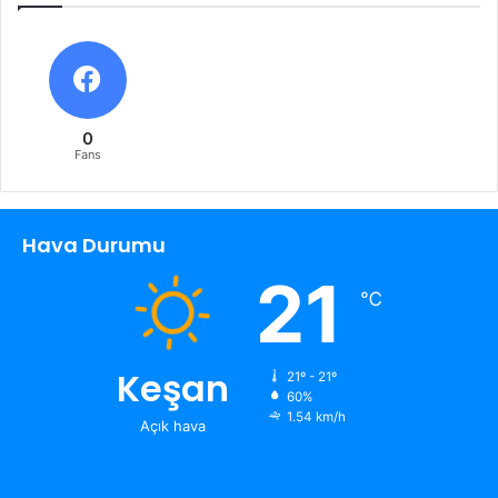
0
Fans
Hava Durumu
21
℃
Keşan
21º - 21º
60%
1.54 km/h
Açık hava