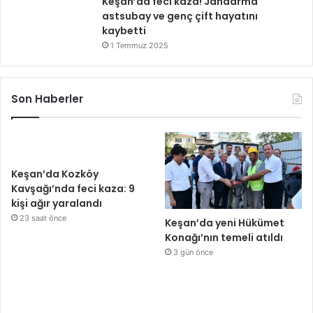
Keşan’da feci kaza! Jandarma
astsubay ve genç çift hayatını
kaybetti
1 Temmuz 2025
Son Haberler
Keşan’da Kozköy
Kavşağı’nda feci kaza: 9
kişi ağır yaralandı
23 saat önce
Keşan’da yeni Hükümet
Konağı’nın temeli atıldı
3 gün önce