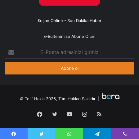
Keşan Online - Son Dakika Haber
E-Bültenimize Abone Olun!
E-
Posta
adresinizi
giriniz
© Telif Hakkı 2026, Tüm Hakları Saklıdır |
Facebook
Twitter
YouTube
Instagram
RSS