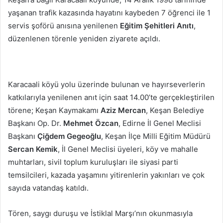
göndermek
yaşanan trafik kazasında hayatını kaybeden 7 öğrenci ile 1
servis şoförü anısına yenilenen
Eğitim Şehitleri Anıtı
,
düzenlenen törenle yeniden ziyarete açıldı.
Karacaali köyü yolu üzerinde bulunan ve hayırseverlerin
katkılarıyla yenilenen anıt için saat 14.00’te gerçekleştirilen
törene; Keşan Kaymakamı
Aziz Mercan
, Keşan Belediye
Başkanı Op. Dr.
Mehmet Özcan
, Edirne İl Genel Meclisi
Başkanı
Çiğdem Gegeoğlu
, Keşan İlçe Milli Eğitim Müdürü
Sercan Kemik
, İl Genel Meclisi üyeleri, köy ve mahalle
muhtarları, sivil toplum kuruluşları ile siyasi parti
temsilcileri, kazada yaşamını yitirenlerin yakınları ve çok
sayıda vatandaş katıldı.
Tören, saygı duruşu ve İstiklal Marşı’nın okunmasıyla