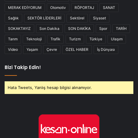
MERAK EDİYORUM
Otomotiv
RÖPORTAJ
SANAT
Sağlık
SEKTÖR LİDERLERİ
Sektörel
Siyaset
SOKAKTAYIZ
Son Dakika
SON DAKİKA
Spor
TARİH
Tarım
Teknoloji
Trafik
Turizm
Türkiye
Ulaşım
Video
Yaşam
Çevre
ÖZEL HABER
İş Dünyası
Bizi Takip Edin!
Hata Tweets, Yanlış hesap bilgisi alınamıyor.