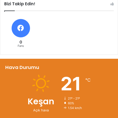
Bizi Takip Edin!
0
Fans
Hava Durumu
21
℃
Keşan
21º - 21º
60%
1.54 km/h
Açık hava