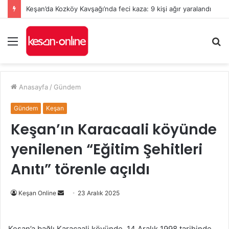
Keşan’da Kozköy Kavşağı’nda feci kaza: 9 kişi ağır yaralandı
Menü
A
y
...
Anasayfa
/
Gündem
Gündem
Keşan
Keşan’ın Karacaali köyünde
yenilenen “Eğitim Şehitleri
Anıtı” törenle açıldı
Bir
Keşan Online
23 Aralık 2025
e-
posta
Keşan’a bağlı Karacaali köyünde, 14 Aralık 1998 tarihinde