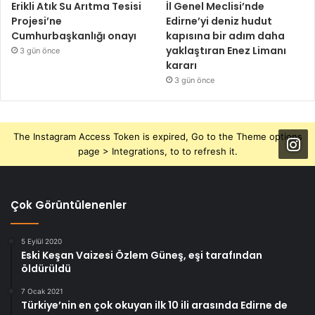
Erikli Atık Su Arıtma Tesisi
İl Genel Meclisi’nde
Projesi’ne
Edirne’yi deniz hudut
Cumhurbaşkanlığı onayı
kapısına bir adım daha
yaklaştıran Enez Limanı
3 gün önce
kararı
3 gün önce
The Instagram Access Token is expired, Go to the Theme options
page > Integrations, to to refresh it.
Çok Görüntülenenler
5 Eylül 2020
Eski Keşan Vaizesi Özlem Güneş, eşi tarafından
öldürüldü
7 Ocak 2021
Türkiye’nin en çok okuyan ilk 10 ili arasında Edirne de