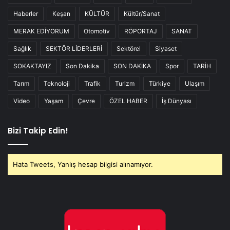
Haberler
Keşan
KÜLTÜR
Kültür/Sanat
MERAK EDİYORUM
Otomotiv
RÖPORTAJ
SANAT
Sağlık
SEKTÖR LİDERLERİ
Sektörel
Siyaset
SOKAKTAYIZ
Son Dakika
SON DAKİKA
Spor
TARİH
Tarım
Teknoloji
Trafik
Turizm
Türkiye
Ulaşım
Video
Yaşam
Çevre
ÖZEL HABER
İş Dünyası
Bizi Takip Edin!
Hata Tweets, Yanlış hesap bilgisi alınamıyor.