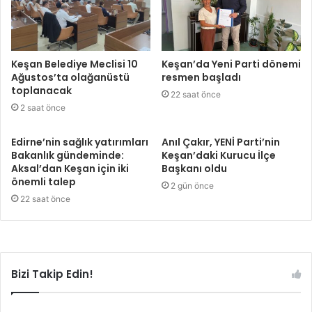
Keşan Belediye Meclisi 10
Keşan’da Yeni Parti dönemi
Ağustos’ta olağanüstü
resmen başladı
toplanacak
22 saat önce
2 saat önce
Edirne’nin sağlık yatırımları
Anıl Çakır, YENİ Parti’nin
Bakanlık gündeminde:
Keşan’daki Kurucu İlçe
Aksal’dan Keşan için iki
Başkanı oldu
önemli talep
2 gün önce
22 saat önce
Bizi Takip Edin!