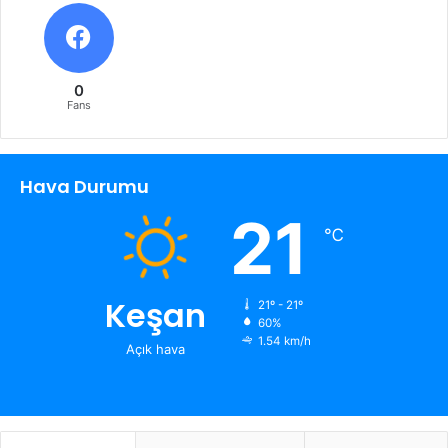
0
Fans
Hava Durumu
21
℃
Keşan
21º - 21º
60%
1.54 km/h
Açık hava