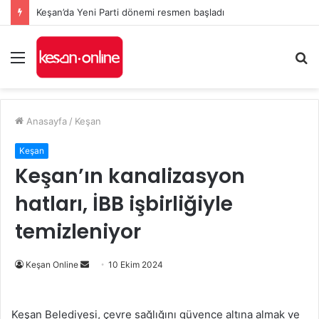
Edirne’nin sağlık yatırımları Bakanlık gündeminde: Aksal’dan Keşan için iki önemli talep
Menü
A
y
...
Anasayfa
/
Keşan
Keşan
Keşan’ın kanalizasyon
hatları, İBB işbirliğiyle
temizleniyor
Bir
Keşan Online
10 Ekim 2024
e-
posta
Keşan Belediyesi, çevre sağlığını güvence altına almak ve
göndermek