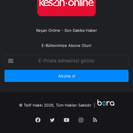
Keşan Online - Son Dakika Haber
E-Bültenimize Abone Olun!
E-
Posta
adresinizi
giriniz
© Telif Hakkı 2026, Tüm Hakları Saklıdır |
Facebook
Twitter
YouTube
Instagram
RSS