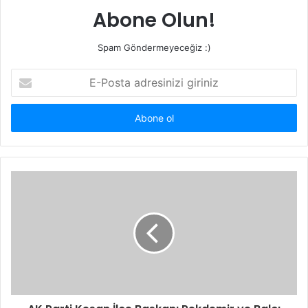
Abone Olun!
Spam Göndermeyeceğiz :)
E-
Posta
adresinizi
giriniz