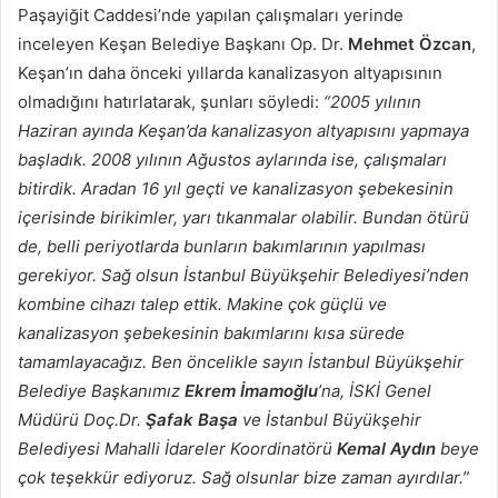
Paşayiğit Caddesi’nde yapılan çalışmaları yerinde
inceleyen Keşan Belediye Başkanı Op. Dr.
Mehmet Özcan
,
Keşan’ın daha önceki yıllarda kanalizasyon altyapısının
olmadığını hatırlatarak, şunları söyledi:
“2005 yılının
Haziran ayında Keşan’da kanalizasyon altyapısını yapmaya
başladık. 2008 yılının Ağustos aylarında ise, çalışmaları
bitirdik. Aradan 16 yıl geçti ve kanalizasyon şebekesinin
içerisinde birikimler, yarı tıkanmalar olabilir. Bundan ötürü
de, belli periyotlarda bunların bakımlarının yapılması
gerekiyor. Sağ olsun İstanbul Büyükşehir Belediyesi’nden
kombine cihazı talep ettik. Makine çok güçlü ve
kanalizasyon şebekesinin bakımlarını kısa sürede
tamamlayacağız. Ben öncelikle sayın İstanbul Büyükşehir
Belediye Başkanımız
Ekrem İmamoğlu
’na, İSKİ Genel
Müdürü Doç.Dr.
Şafak Başa
ve İstanbul Büyükşehir
Belediyesi Mahalli İdareler Koordinatörü
Kemal Aydın
beye
çok teşekkür ediyoruz. Sağ olsunlar bize zaman ayırdılar.”