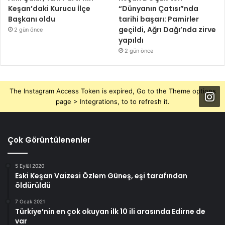
Keşan’daki Kurucu İlçe
“Dünyanın Çatısı”nda
Başkanı oldu
tarihi başarı: Pamirler
geçildi, Ağrı Dağı’nda zirve
2 gün önce
yapıldı
2 gün önce
The Instagram Access Token is expired, Go to the Theme options
page > Integrations, to to refresh it.
Çok Görüntülenenler
5 Eylül 2020
Eski Keşan Vaizesi Özlem Güneş, eşi tarafından
öldürüldü
7 Ocak 2021
Türkiye’nin en çok okuyan ilk 10 ili arasında Edirne de
var