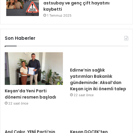
astsubay ve genç çift hayatını
kaybetti
1 Temmuz 2025
Son Haberler
Edirne’nin sağlık
yatırımları Bakanlık
gündeminde: Aksal’dan
Keşan için iki önemli talep
Keşan’da Yeni Parti
22 saat önce
dönemi resmen başladı
22 saat önce
Anıl Çakır, YENİ Parti’nin
Keşan DOÇEK’ten