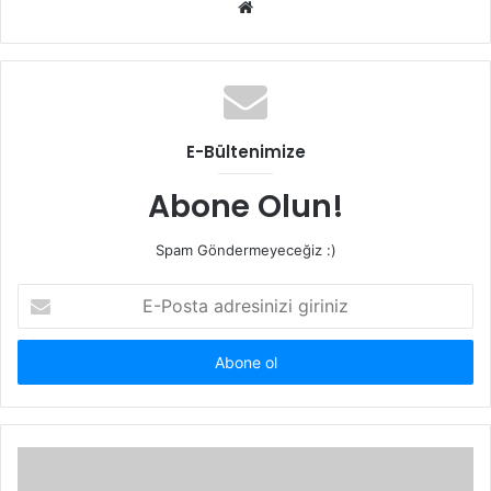
Web
sitesi
E-Bültenimize
Abone Olun!
Spam Göndermeyeceğiz :)
E-
Posta
adresinizi
giriniz