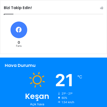
Bizi Takip Edin!
0
Fans
Hava Durumu
21
℃
Keşan
21º - 21º
60%
1.54 km/h
Açık hava