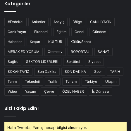
Kategoriler
#EvdeKal
Anketler
Asayiş
Bölge
CANLI YAYIN
Canlı Yayın
Ekonomi
Eğitim
Genel
Gündem
Haberler
Keşan
KÜLTÜR
Kültür/Sanat
MERAK EDİYORUM
Otomotiv
RÖPORTAJ
SANAT
Sağlık
SEKTÖR LİDERLERİ
Sektörel
Siyaset
SOKAKTAYIZ
Son Dakika
SON DAKİKA
Spor
TARİH
Tarım
Teknoloji
Trafik
Turizm
Türkiye
Ulaşım
Video
Yaşam
Çevre
ÖZEL HABER
İş Dünyası
Bizi Takip Edin!
Hata Tweets, Yanlış hesap bilgisi alınamıyor.