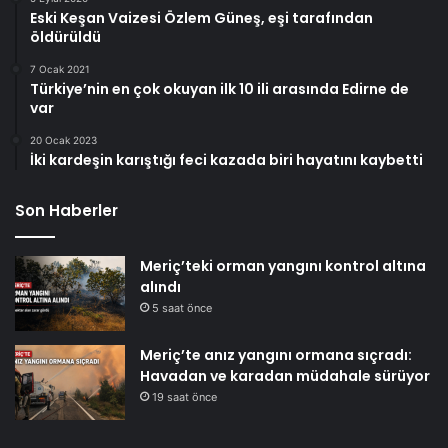
Eski Keşan Vaizesi Özlem Güneş, eşi tarafından
öldürüldü
7 Ocak 2021
Türkiye’nin en çok okuyan ilk 10 ili arasında Edirne de
var
20 Ocak 2023
İki kardeşin karıştığı feci kazada biri hayatını kaybetti
Son Haberler
Meriç’teki orman yangını kontrol altına
alındı
5 saat önce
Meriç’te anız yangını ormana sıçradı:
Havadan ve karadan müdahale sürüyor
19 saat önce