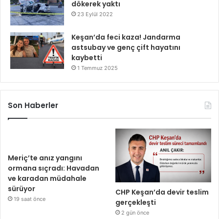
dökerek yaktı
23 Eylül 2022
Keşan’da feci kaza! Jandarma
astsubay ve genç çift hayatını
kaybetti
1 Temmuz 2025
Son Haberler
Meriç’te anız yangını
ormana sıçradı: Havadan
ve karadan müdahale
sürüyor
CHP Keşan’da devir teslim
19 saat önce
gerçekleşti
2 gün önce