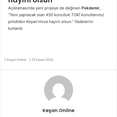
Açıklamasında yeni projeye de değinen
Pekdemir
,
“Yeni yapılacak olan 450 konutluk TOKİ konutlarımız
şimdiden Keşan’ımıza hayırlı olsun.”
ifadelerini
kullandı.
Bir
Keşan Online
25 Kasım 2025
e-
posta
göndermek
Keşan Online