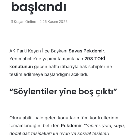
başlandı
Bir
Keşan Online
25 Kasım 2025
e-
posta
göndermek
AK Parti Keşan İlçe Başkanı
Savaş Pekdemir
,
Yenimahalle’de yapımı tamamlanan
293 TOKİ
konutunun
geçen hafta itibarıyla hak sahiplerine
teslim edilmeye başlandığını açıkladı.
“Söylentiler yine boş çıktı”
Oturulabilir hale gelen konutların tüm kontrollerinin
tamamlandığını belirten
Pekdemi
r,
“Yapımı, yolu, suyu,
doğal gaz tesisatları ile oyun ve sosyal tesisleri