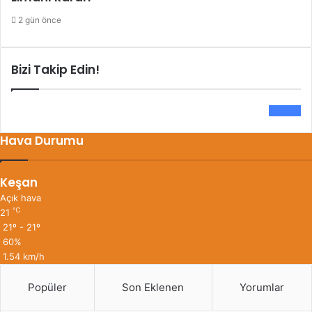
2 gün önce
Bizi Takip Edin!
0
Fans
Hava Durumu
Keşan
Açık hava
℃
21
21º - 21º
60%
1.54 km/h
Popüler
Son Eklenen
Yorumlar