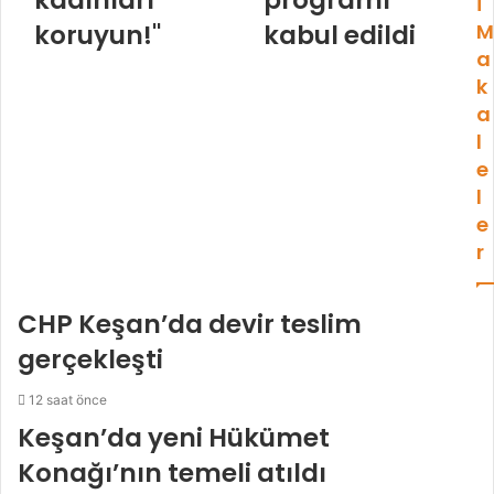
kadınları
programı
i
koruyun!"
kabul edildi
M
a
k
a
l
e
l
e
r
CHP Keşan’da devir teslim
gerçekleşti
12 saat önce
Keşan’da yeni Hükümet
Konağı’nın temeli atıldı