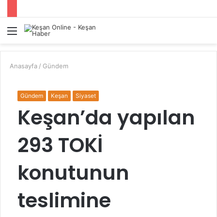
Menü
A
y
...
Anasayfa
/
Gündem
Gündem
Keşan
Siyaset
Keşan’da yapılan
293 TOKİ
konutunun
teslimine