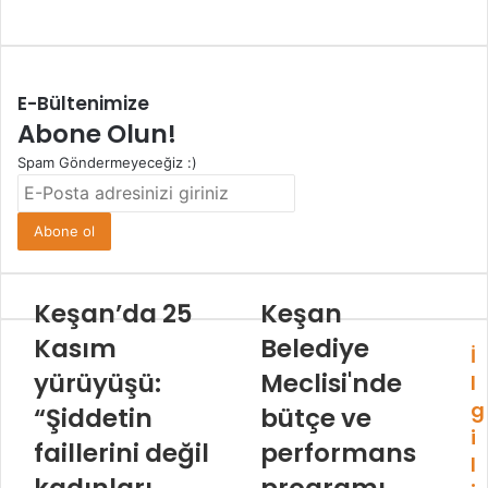
Web
sitesi
E-Bültenimize
Abone Olun!
Spam Göndermeyeceğiz :)
E-
Posta
adresinizi
giriniz
Keşan’da 25
Keşan
Kasım
Belediye
İ
yürüyüşü:
Meclisi'nde
l
g
“Şiddetin
bütçe ve
i
faillerini değil
performans
l