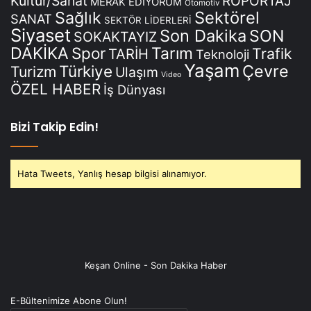
Kültür/Sanat
RÖPORTAJ
MERAK EDİYORUM
Otomotiv
Sağlık
Sektörel
SANAT
SEKTÖR LİDERLERİ
Siyaset
Son Dakika
SON
SOKAKTAYIZ
DAKİKA
Spor
Tarım
Trafik
TARİH
Teknoloji
Yaşam
Çevre
Türkiye
Turizm
Ulaşım
Video
ÖZEL HABER
İş Dünyası
Bizi Takip Edin!
Hata Tweets, Yanlış hesap bilgisi alınamıyor.
Keşan Online - Son Dakika Haber
E-Bültenimize Abone Olun!