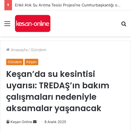
Erikli Atık Su Arıtma Tesisi Projesi’ne Cumhurbaşkanlığı onayı
Menü
A
y
...
Anasayfa
/
Gündem
Gündem
Keşan
Keşan’da su kesintisi
uyarısı: TREDAŞ’ın bakım
çalışmaları nedeniyle
aksamalar yaşanacak
Bir
Keşan Online
8 Aralık 2025
e-