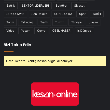
Sağlık
SEKTÖR LİDERLERİ
Sektörel
Siyaset
SOKAKTAYIZ
Son Dakika
SON DAKİKA
Spor
TARİH
Tarım
Teknoloji
Trafik
Turizm
Türkiye
Ulaşım
Video
Yaşam
Çevre
ÖZEL HABER
İş Dünyası
Bizi Takip Edin!
Hata Tweets, Yanlış hesap bilgisi alınamıyor.