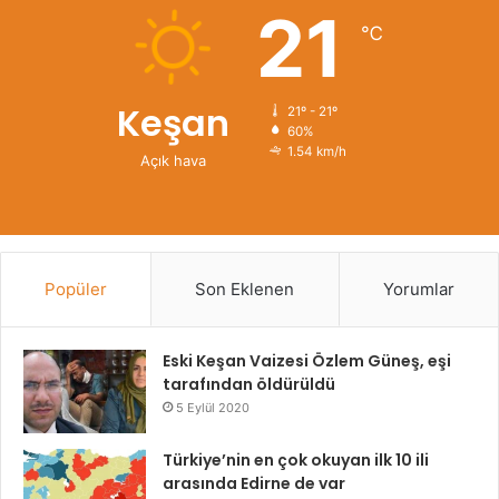
21
℃
Keşan
21º - 21º
60%
1.54 km/h
Açık hava
Popüler
Son Eklenen
Yorumlar
Eski Keşan Vaizesi Özlem Güneş, eşi
tarafından öldürüldü
5 Eylül 2020
Türkiye’nin en çok okuyan ilk 10 ili
arasında Edirne de var