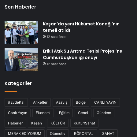
Son Haberler
Keşan’da yeni Hükümet Konağı’nın
temeli atıldı
12 saat önce
Erikli Atık Su Arıtma Tesisi Projesi’ne
Cumhurbaşkanlığı onayı
12 saat önce
Kategoriler
#EvdeKal
Anketler
Asayiş
Bölge
CANLI YAYIN
Canlı Yayın
Ekonomi
Eğitim
Genel
Gündem
Haberler
Keşan
KÜLTÜR
Kültür/Sanat
MERAK EDİYORUM
Otomotiv
RÖPORTAJ
SANAT