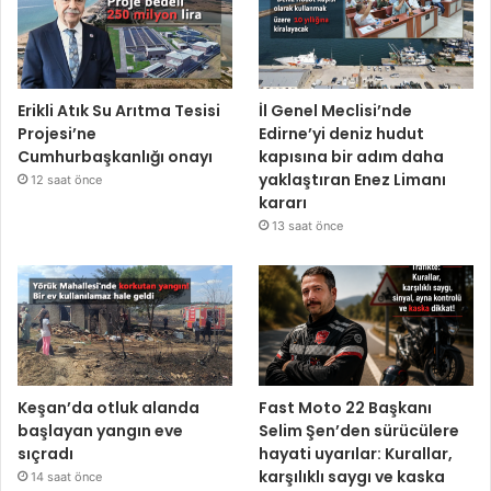
Erikli Atık Su Arıtma Tesisi
İl Genel Meclisi’nde
Projesi’ne
Edirne’yi deniz hudut
Cumhurbaşkanlığı onayı
kapısına bir adım daha
yaklaştıran Enez Limanı
12 saat önce
kararı
13 saat önce
Keşan’da otluk alanda
Fast Moto 22 Başkanı
başlayan yangın eve
Selim Şen’den sürücülere
sıçradı
hayati uyarılar: Kurallar,
karşılıklı saygı ve kaska
14 saat önce