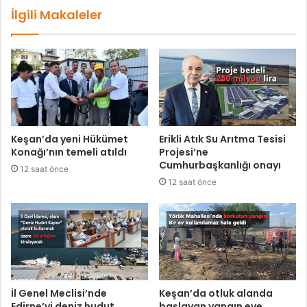
İlgili Makaleler
Keşan’da yeni Hükümet
Erikli Atık Su Arıtma Tesisi
Konağı’nın temeli atıldı
Projesi’ne
Cumhurbaşkanlığı onayı
12 saat önce
12 saat önce
İl Genel Meclisi’nde
Keşan’da otluk alanda
Edirne’yi deniz hudut
başlayan yangın eve