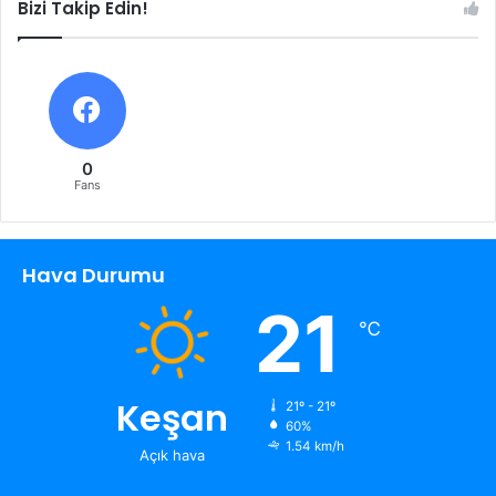
Bizi Takip Edin!
0
Fans
Hava Durumu
21
℃
Keşan
21º - 21º
60%
1.54 km/h
Açık hava