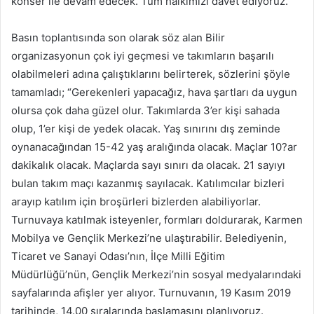
konser ile devam edecek. Tüm halkımızı davet ediyoruz.”
Basın toplantısında son olarak söz alan Bilir
organizasyonun çok iyi geçmesi ve takımların başarılı
olabilmeleri adına çalıştıklarını belirterek, sözlerini şöyle
tamamladı; “Gerekenleri yapacağız, hava şartları da uygun
olursa çok daha güzel olur. Takımlarda 3’er kişi sahada
olup, 1’er kişi de yedek olacak. Yaş sınırını dış zeminde
oynanacağından 15-42 yaş aralığında olacak. Maçlar 10?ar
dakikalık olacak. Maçlarda sayı sınırı da olacak. 21 sayıyı
bulan takım maçı kazanmış sayılacak. Katılımcılar bizleri
arayıp katılım için broşürleri bizlerden alabiliyorlar.
Turnuvaya katılmak isteyenler, formları doldurarak, Karmen
Mobilya ve Gençlik Merkezi’ne ulaştırabilir. Belediyenin,
Ticaret ve Sanayi Odası’nın, İlçe Milli Eğitim
Müdürlüğü’nün, Gençlik Merkezi’nin sosyal medyalarındaki
sayfalarında afişler yer alıyor. Turnuvanın, 19 Kasım 2019
tarihinde, 14.00 sıralarında başlamasını planlıyoruz.