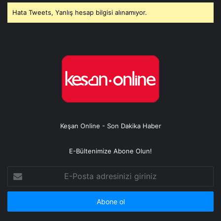
Hata Tweets, Yanlış hesap bilgisi alınamıyor.
Keşan Online - Son Dakika Haber
E-Bültenimize Abone Olun!
E-
Posta
adresinizi
giriniz