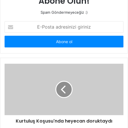
Abone Olun!
Spam Göndermeyeceğiz :)
E-
Posta
adresinizi
giriniz
Kurtuluş Koşusu'nda heyecan doruktaydı