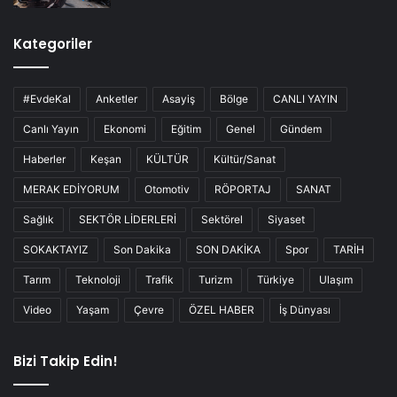
Kategoriler
#EvdeKal
Anketler
Asayiş
Bölge
CANLI YAYIN
Canlı Yayın
Ekonomi
Eğitim
Genel
Gündem
Haberler
Keşan
KÜLTÜR
Kültür/Sanat
MERAK EDİYORUM
Otomotiv
RÖPORTAJ
SANAT
Sağlık
SEKTÖR LİDERLERİ
Sektörel
Siyaset
SOKAKTAYIZ
Son Dakika
SON DAKİKA
Spor
TARİH
Tarım
Teknoloji
Trafik
Turizm
Türkiye
Ulaşım
Video
Yaşam
Çevre
ÖZEL HABER
İş Dünyası
Bizi Takip Edin!