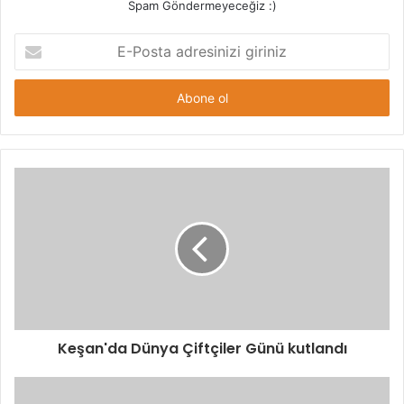
Spam Göndermeyeceğiz :)
E-
Posta
adresinizi
giriniz
Keşan'da Dünya Çiftçiler Günü kutlandı