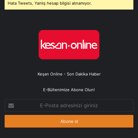
Hata Tweets, Yanlış hesap bilgisi alınamıyor.
Keşan Online - Son Dakika Haber
E-Bültenimize Abone Olun!
E-
Posta
adresinizi
giriniz