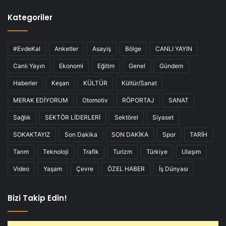
Kategoriler
#EvdeKal
Anketler
Asayiş
Bölge
CANLI YAYIN
Canlı Yayın
Ekonomi
Eğitim
Genel
Gündem
Haberler
Keşan
KÜLTÜR
Kültür/Sanat
MERAK EDİYORUM
Otomotiv
RÖPORTAJ
SANAT
Sağlık
SEKTÖR LİDERLERİ
Sektörel
Siyaset
SOKAKTAYIZ
Son Dakika
SON DAKİKA
Spor
TARİH
Tarım
Teknoloji
Trafik
Turizm
Türkiye
Ulaşım
Video
Yaşam
Çevre
ÖZEL HABER
İş Dünyası
Bizi Takip Edin!