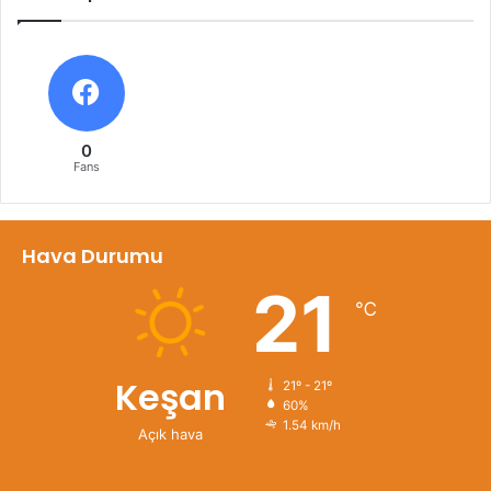
0
Fans
Hava Durumu
21
℃
Keşan
21º - 21º
60%
1.54 km/h
Açık hava