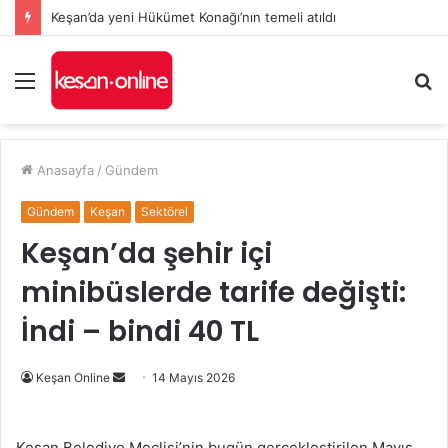
Keşan’da yeni Hükümet Konağı’nın temeli atıldı
Menü
A
y
...
Anasayfa
/
Gündem
Gündem
Keşan
Sektörel
Keşan’da şehir içi
minibüslerde tarife değişti:
İndi – bindi 40 TL
Bir
Keşan Online
14 Mayıs 2026
e-
posta
Keşan Belediye Meclisi’nin bugün gerçekleştirilen Mayıs