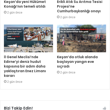
Keşan’da yeni Hükümet
Erikli Atık Su Arıtma Tesisi
Konağı’nın temeli atıldı
Projesi’ne
Cumhurbaşkanlığı onayı
2 gün önce
2 gün önce
İl Genel Meclisi’nde
Keşan’da otluk alanda
Edirne’yi deniz hudut
başlayan yangın eve
kapısına bir adım daha
sıçradı
yaklaştıran Enez Limanı
2 gün önce
kararı
2 gün önce
Bizi Takip Edin!