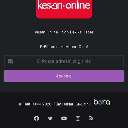
Keşan Online - Son Dakika Haber
E-Bültenimize Abone Olun!
E-
Posta
adresinizi
giriniz
© Telif Hakkı 2026, Tüm Hakları Saklıdır |
Facebook
Twitter
YouTube
Instagram
RSS