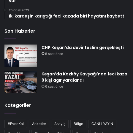
var
20 Ocak 2023
İki kardeşin karıştığı feci kazada biri hayatını kaybetti
Son Haberler
CHP Keşan’da devir teslim gerçekleşti
5 saat önce
Keşan’da Kozköy Kavşağı’nda feci kaza:
9 kişi ağır yaralandı
6 saat önce
Kategoriler
#EvdeKal
Anketler
Asayiş
Bölge
CANLI YAYIN