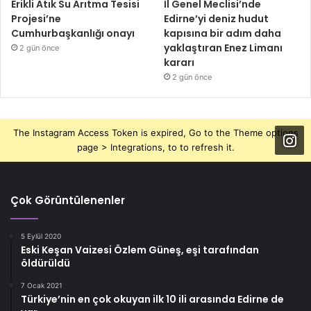
Erikli Atık Su Arıtma Tesisi
İl Genel Meclisi’nde
Projesi’ne
Edirne’yi deniz hudut
Cumhurbaşkanlığı onayı
kapısına bir adım daha
yaklaştıran Enez Limanı
2 gün önce
kararı
2 gün önce
The Instagram Access Token is expired, Go to the Theme options
page > Integrations, to to refresh it.
Çok Görüntülenenler
5 Eylül 2020
Eski Keşan Vaizesi Özlem Güneş, eşi tarafından
öldürüldü
7 Ocak 2021
Türkiye’nin en çok okuyan ilk 10 ili arasında Edirne de