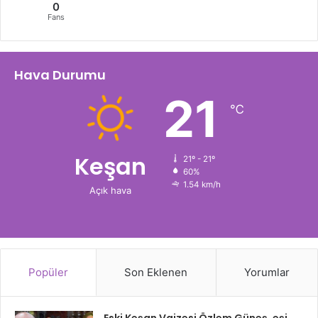
0
Fans
Hava Durumu
21
℃
Keşan
21º - 21º
60%
1.54 km/h
Açık hava
Popüler
Son Eklenen
Yorumlar
Eski Keşan Vaizesi Özlem Güneş, eşi