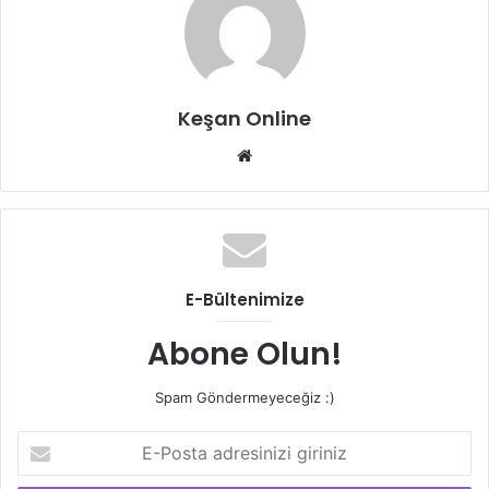
Keşan Online
Web
sitesi
E-Bültenimize
Abone Olun!
Spam Göndermeyeceğiz :)
E-
Posta
adresinizi