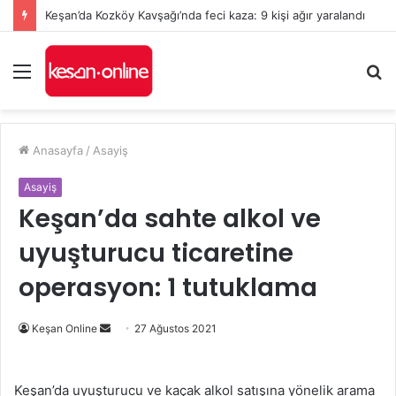
Keşan’da Kozköy Kavşağı’nda feci kaza: 9 kişi ağır yaralandı
Menü
A
y
...
Anasayfa
/
Asayiş
Asayiş
Keşan’da sahte alkol ve
uyuşturucu ticaretine
operasyon: 1 tutuklama
Bir
Keşan Online
27 Ağustos 2021
e-
posta
Keşan’da uyuşturucu ve kaçak alkol satışına yönelik arama
göndermek