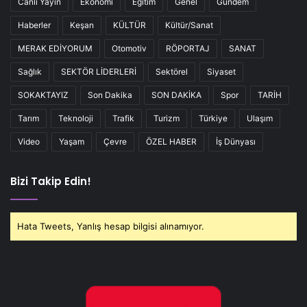
Canlı Yayın
Ekonomi
Eğitim
Genel
Gündem
Haberler
Keşan
KÜLTÜR
Kültür/Sanat
MERAK EDİYORUM
Otomotiv
RÖPORTAJ
SANAT
Sağlık
SEKTÖR LİDERLERİ
Sektörel
Siyaset
SOKAKTAYIZ
Son Dakika
SON DAKİKA
Spor
TARİH
Tarım
Teknoloji
Trafik
Turizm
Türkiye
Ulaşım
Video
Yaşam
Çevre
ÖZEL HABER
İş Dünyası
Bizi Takip Edin!
Hata Tweets, Yanlış hesap bilgisi alınamıyor.