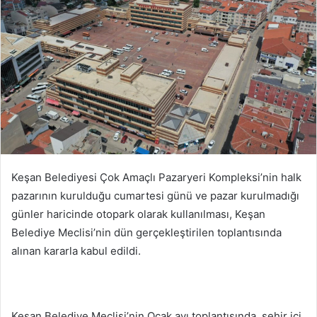
göndermek
Keşan Belediyesi Çok Amaçlı Pazaryeri Kompleksi’nin halk
pazarının kurulduğu cumartesi günü ve pazar kurulmadığı
günler haricinde otopark olarak kullanılması, Keşan
Belediye Meclisi’nin dün gerçekleştirilen toplantısında
alınan kararla kabul edildi.
Keşan Belediye Meclisi’nin Ocak ayı toplantısında, şehir içi