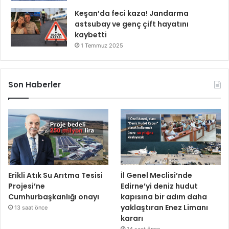
Keşan’da feci kaza! Jandarma
astsubay ve genç çift hayatını
kaybetti
1 Temmuz 2025
Son Haberler
Erikli Atık Su Arıtma Tesisi
İl Genel Meclisi’nde
Projesi’ne
Edirne’yi deniz hudut
Cumhurbaşkanlığı onayı
kapısına bir adım daha
yaklaştıran Enez Limanı
13 saat önce
kararı