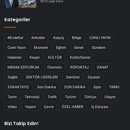
13 saat önce
Kategoriler
#EvdeKal
Anketler
Asayiş
Bölge
CANLI YAYIN
Canlı Yayın
Ekonomi
Eğitim
Genel
Gündem
Haberler
Keşan
KÜLTÜR
Kültür/Sanat
MERAK EDİYORUM
Otomotiv
RÖPORTAJ
SANAT
Sağlık
SEKTÖR LİDERLERİ
Sektörel
Siyaset
SOKAKTAYIZ
Son Dakika
SON DAKİKA
Spor
TARİH
Tarım
Teknoloji
Trafik
Turizm
Türkiye
Ulaşım
Video
Yaşam
Çevre
ÖZEL HABER
İş Dünyası
Bizi Takip Edin!