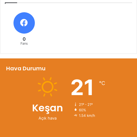
0
Fans
Hava Durumu
21
℃
Keşan
21º - 21º
60%
1.54 km/h
Açık hava