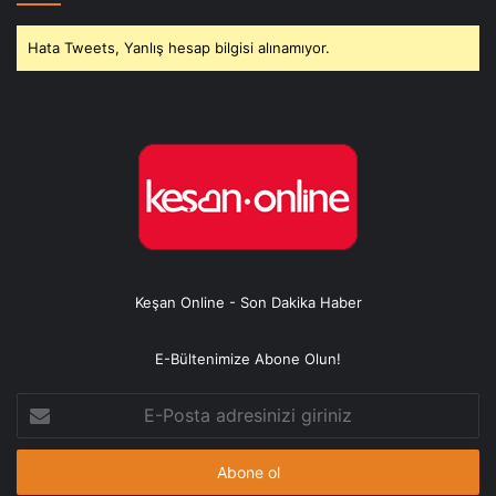
Hata Tweets, Yanlış hesap bilgisi alınamıyor.
Keşan Online - Son Dakika Haber
E-Bültenimize Abone Olun!
E-
Posta
adresinizi
giriniz