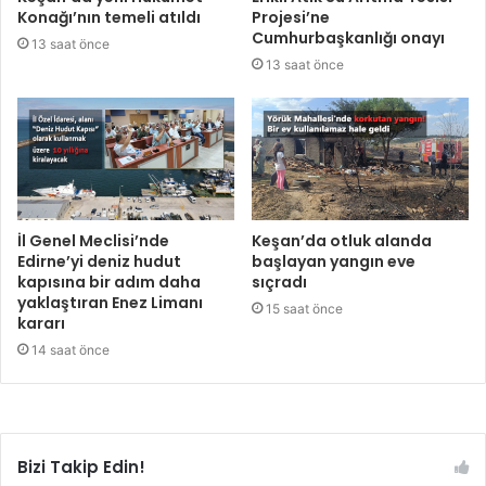
Konağı’nın temeli atıldı
Projesi’ne
Cumhurbaşkanlığı onayı
13 saat önce
13 saat önce
İl Genel Meclisi’nde
Keşan’da otluk alanda
Edirne’yi deniz hudut
başlayan yangın eve
kapısına bir adım daha
sıçradı
yaklaştıran Enez Limanı
15 saat önce
kararı
14 saat önce
Bizi Takip Edin!