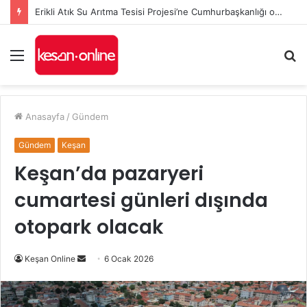
Erikli Atık Su Arıtma Tesisi Projesi’ne Cumhurbaşkanlığı onayı
Menü
A
y
...
Anasayfa
/
Gündem
Gündem
Keşan
Keşan’da pazaryeri
cumartesi günleri dışında
otopark olacak
Bir
Keşan Online
6 Ocak 2026
e-
posta