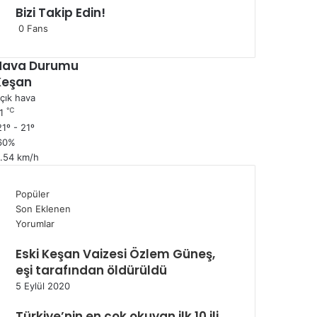
Bizi Takip Edin!
0
Fans
Hava Durumu
Keşan
çık hava
℃
1
1º - 21º
60%
1.54 km/h
Popüler
Son Eklenen
Yorumlar
Eski Keşan Vaizesi Özlem Güneş,
eşi tarafından öldürüldü
5 Eylül 2020
Türkiye’nin en çok okuyan ilk 10 ili