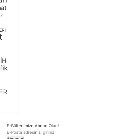
nat
iv
ERİ
t
İH
fik
m
ER
E-Bültenimize Abone Olun!
E-
Posta