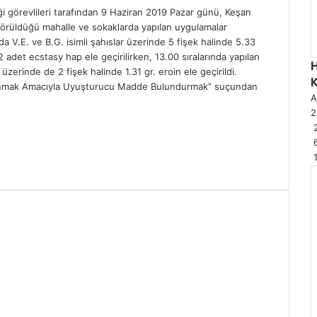
i görevlileri tarafından 9 Haziran 2019 Pazar günü, Keşan
örüldüğü mahalle ve sokaklarda yapılan uygulamalar
a V.E. ve B.G. isimli şahıslar üzerinde 5 fişek halinde 5.33
2 adet ecstasy hap ele geçirilirken, 13.00 sıralarında yapılan
üzerinde de 2 fişek halinde 1.31 gr. eroin ele geçirildi.
Kullanmak Amacıyla Uyuşturucu Madde Bulundurmak” suçundan
A
2
2