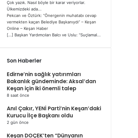
Çok yazık. Nasıl böyle bir karar veriyorlar.
Ülkemizdeki ada...
Pekcan ve Öztürk: “Önergenin muhatabı cevap
vermekten kaçan Belediye Başkanıydı” – Keşan
Online – Keşan Haber
[…] Başkan Yardımcıları Balcı ve Uslu: “Suçlamal...
Son Haberler
Edirne’nin sağlık yatırımları
Bakanlık gündeminde: Aksal’dan
Keşan için iki önemli talep
8 saat önce
Anıl Çakır, YENİ Parti’nin Keşan’daki
Kurucu İlçe Başkanı oldu
2 gün önce
Keşan DOÇEK’ten “Dünyanın