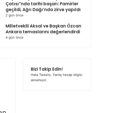
Çatısı”nda tarihi başarı: Pamirler
geçildi, Ağrı Dağı’nda zirve yapıldı
2 gün önce
Milletvekili Aksal ve Başkan Özcan
Ankara temaslarını değerlendirdi
4 gün önce
Bizi Takip Edin!
Hata Tweets, Yanlış hesap bilgisi
alınamıyor.
an