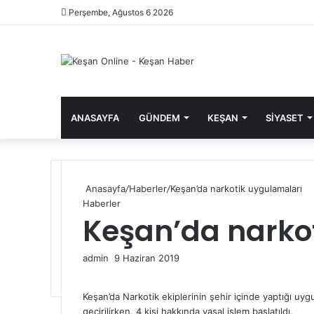
Perşembe, Ağustos 6 2026
ANASAYFA
GÜNDEM
KEŞAN
SIYASET
Anasayfa
/
Haberler
/
Keşan’da narkotik uygulamaları
Haberler
Keşan’da narko
Bir
admin
9 Haziran 2019
Facebook
Twitter
LinkedIn
Tumblr
Pinterest
Reddit
VKontakte
Odnoklassniki
Pocket
Messenger
Messenger
e-
WhatsApp
Telegram
posta
Keşan’da Narkotik ekiplerinin şehir içinde yaptığı 
göndermek
geçirilirken, 4 kişi hakkında yasal işlem başlatıldı.