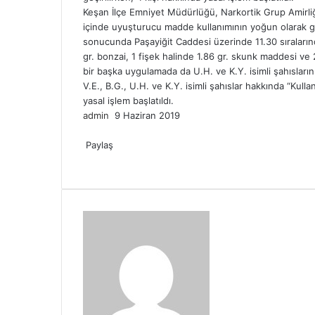
Keşan İlçe Emniyet Müdürlüğü, Narkortik Grup Amirliğ
içinde uyuşturucu madde kullanımının yoğun olarak g
sonucunda Paşayiğit Caddesi üzerinde 11.30 sıralarınd
gr. bonzai, 1 fişek halinde 1.86 gr. skunk maddesi ve 
bir başka uygulamada da U.H. ve K.Y. isimli şahısların 
V.E., B.G., U.H. ve K.Y. isimli şahıslar hakkında “
yasal işlem başlatıldı.
Bir
admin
9 Haziran 2019
Facebook
Twitter
LinkedIn
Tumblr
Pinterest
Reddit
VKontakte
Odnoklassniki
Pocket
Messenger
Messenger
e-
WhatsApp
Telegram
posta
Paylaş
Facebook
Twitter
LinkedIn
Tumblr
Pinterest
Reddit
VKontakte
Odnoklassniki
Pocket
E-
Yazdır
göndermek
Posta
ile
paylaş