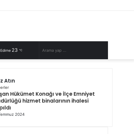
Facebook
Twitter
YouTube
Instagram
RSS
Kayıt
Rastgele
Kenar
Ol
Makale
Bölmesi
23
Rastgele
Arama
 Edirne
℃
Makale
yap
z Atın
...
lı
erler
şan Hükümet Konağı ve İlçe Emniyet
dürlüğü hizmet binalarının ihalesi
pıldı
Temmuz 2024