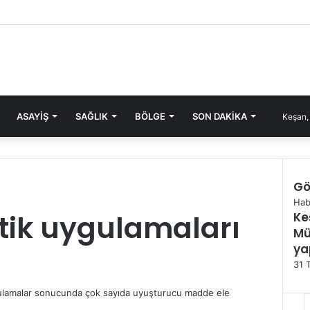
ASAYIŞ
SAĞLIK
BÖLGE
SON DAKIKA
Keşan,
Gö
Kapa
Hab
tik uygulamaları
Ke
Mü
ya
31 
uygulamalar sonucunda çok sayıda uyuşturucu madde ele