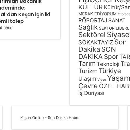
ırımları Bakanlık
KÜLTÜR
Kültür/Sa
ndeminde:
al’dan Keşan için iki
MERAK EDİYORUM
Otomot
RÖPORTAJ
SANAT
mli talep
Sağlık
at önce
SEKTÖR LİDERL
Siyase
Sektörel
Son
SOKAKTAYIZ
Dakika
SON
DAKİKA
Spor
TAR
Tarım
Tra
Teknoloji
Türkiye
Turizm
Yaşa
Ulaşım
Video
Çevre
ÖZEL HAB
İş Dünyası
Keşan Online - Son Dakika Haber