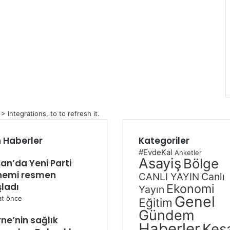
Integrations, to to refresh it.
 Haberler
Kategoriler
#EvdeKal
Anketler
Asayiş
Bölge
an’da Yeni Parti
nemi resmen
Canlı
CANLI YAYIN
ladı
Ekonomi
Yayın
Genel
at önce
Eğitim
Gündem
rne’nin sağlık
Haberler
Keş