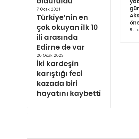
öldürüldü
yat
gü
7 Ocak 2021
Aks
Türkiye’nin en
öne
çok okuyan ilk 10
8 sa
ili arasında
Edirne de var
20 Ocak 2023
İki kardeşin
karıştığı feci
kazada biri
hayatını kaybetti