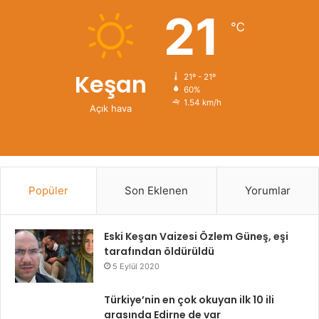
21
℃
Keşan
21º - 21º
60%
1.54 km/h
Açık hava
Popüler
Son Eklenen
Yorumlar
Eski Keşan Vaizesi Özlem Güneş, eşi
tarafından öldürüldü
5 Eylül 2020
Türkiye’nin en çok okuyan ilk 10 ili
arasında Edirne de var