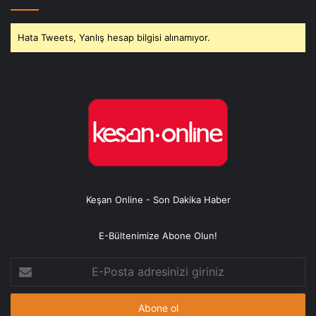
Hata Tweets, Yanlış hesap bilgisi alınamıyor.
Keşan Online - Son Dakika Haber
E-Bültenimize Abone Olun!
E-
Posta
adresinizi
giriniz