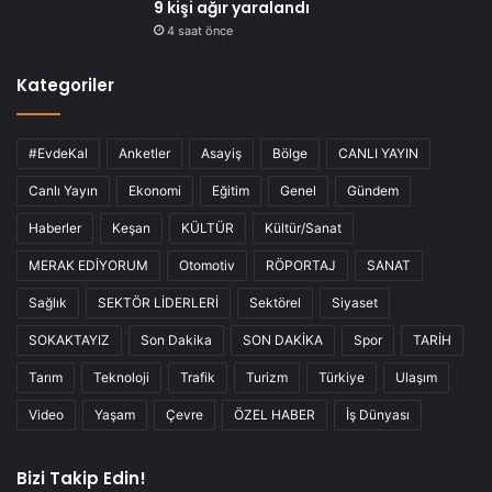
9 kişi ağır yaralandı
4 saat önce
Kategoriler
#EvdeKal
Anketler
Asayiş
Bölge
CANLI YAYIN
Canlı Yayın
Ekonomi
Eğitim
Genel
Gündem
Haberler
Keşan
KÜLTÜR
Kültür/Sanat
MERAK EDİYORUM
Otomotiv
RÖPORTAJ
SANAT
Sağlık
SEKTÖR LİDERLERİ
Sektörel
Siyaset
SOKAKTAYIZ
Son Dakika
SON DAKİKA
Spor
TARİH
Tarım
Teknoloji
Trafik
Turizm
Türkiye
Ulaşım
Video
Yaşam
Çevre
ÖZEL HABER
İş Dünyası
Bizi Takip Edin!