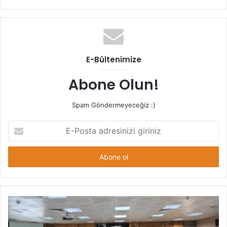
sitesi
E-Bültenimize
Abone Olun!
Spam Göndermeyeceğiz :)
E-
Posta
adresinizi
giriniz