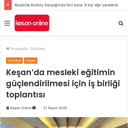
Keşan’da Kozköy Kavşağı’nda feci kaza: 9 kişi ağır yaralandı
Menü
A
y
...
Anasayfa
/
Gündem
Gündem
Keşan
Keşan’da mesleki eğitimin
güçlendirilmesi için iş birliği
toplantısı
Bir
Keşan Online
21 Kasım 2025
e-
posta