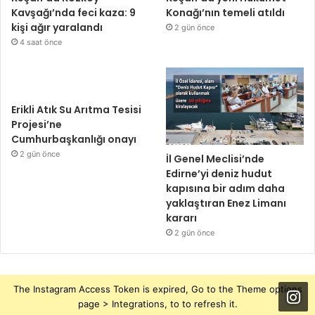
Kavşağı’nda feci kaza: 9
Konağı’nın temeli atıldı
kişi ağır yaralandı
2 gün önce
4 saat önce
Erikli Atık Su Arıtma Tesisi
Projesi’ne
Cumhurbaşkanlığı onayı
2 gün önce
İl Genel Meclisi’nde
Edirne’yi deniz hudut
kapısına bir adım daha
yaklaştıran Enez Limanı
kararı
2 gün önce
The Instagram Access Token is expired, Go to the Theme options
page > Integrations, to to refresh it.