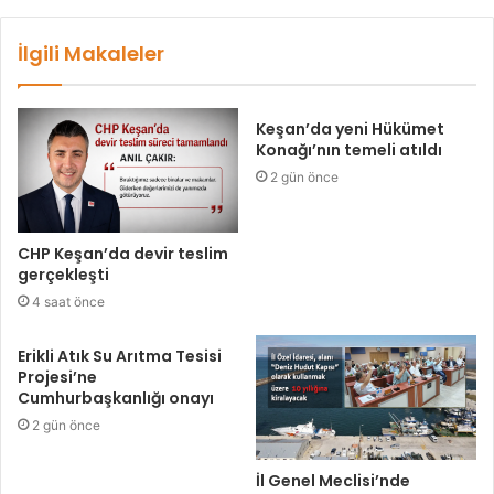
İlgili Makaleler
Keşan’da yeni Hükümet
Konağı’nın temeli atıldı
2 gün önce
CHP Keşan’da devir teslim
gerçekleşti
4 saat önce
Erikli Atık Su Arıtma Tesisi
Projesi’ne
Cumhurbaşkanlığı onayı
2 gün önce
İl Genel Meclisi’nde